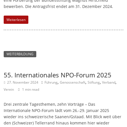
eine Förderung der Bundesstiftung Magnus Hirschfeld
bewerben. Die Antragsfrist endet am 31. Dezember 2024.
Weiterlesen
WEITERBILDUNG
55. Internationales NPO-Forum 2025
,
,
,
,
27. November 2024
Führung
Genossenschaft
Stiftung
Verband
Verein
1 min read
Drei zentrale Tagesthemen, zehn Vorträge – Das
Internationale NPO-Forum lädt vom 26.-29. Januar 2025
wieder ins schweizerische Saanen/Gstaad. Mit Blick weit über
den (Schweizer) Tellerrand hinaus kommen hier wieder