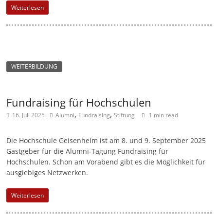
Weiterlesen
-
M
a
r
k
WEITERBILDUNG
e
t
Fundraising für Hochschulen
i
,
,
16. Juli 2025
Alumni
Fundraising
Stiftung
1 min read
n
g
Die Hochschule Geisenheim ist am 8. und 9. September 2025
|
Gastgeber für die Alumni-Tagung Fundraising für
S
Hochschulen. Schon am Vorabend gibt es die Möglichkeit für
p
ausgiebiges Netzwerken.
e
Weiterlesen
n
d