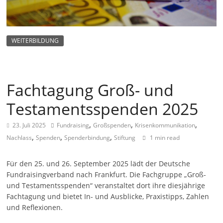
m
a
g
WEITERBILDUNG
a
z
i
Fachtagung Groß- und
n
Testamentsspenden 2025
f
ü
,
,
,
23. Juli 2025
Fundraising
Großspenden
Krisenkommunikation
r
,
,
,
Nachlass
Spenden
Spenderbindung
Stiftung
1 min read
S
o
Für den 25. und 26. September 2025 lädt der Deutsche
Fundraisingverband nach Frankfurt. Die Fachgruppe „Groß-
z
und Testamentsspenden“ veranstaltet dort ihre diesjährige
i
Fachtagung und bietet In- und Ausblicke, Praxistipps, Zahlen
a
und Reflexionen.
l