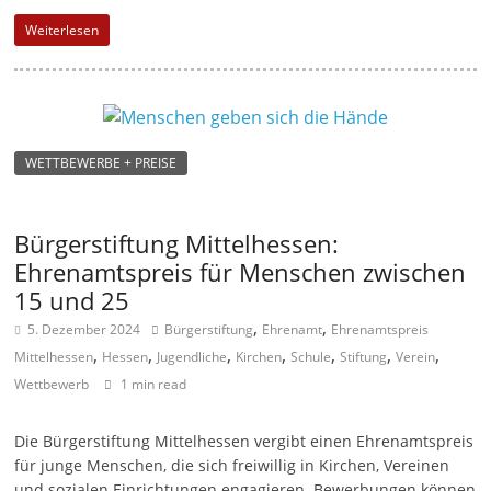
Weiterlesen
WETTBEWERBE + PREISE
Bürgerstiftung Mittelhessen:
Ehrenamtspreis für Menschen zwischen
15 und 25
,
,
5. Dezember 2024
Bürgerstiftung
Ehrenamt
Ehrenamtspreis
,
,
,
,
,
,
,
Mittelhessen
Hessen
Jugendliche
Kirchen
Schule
Stiftung
Verein
Wettbewerb
1 min read
Die Bürgerstiftung Mittelhessen vergibt einen Ehrenamtspreis
für junge Menschen, die sich freiwillig in Kirchen, Vereinen
und sozialen Einrichtungen engagieren. Bewerbungen können