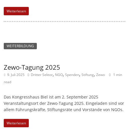
u
Weiterlesen
n
g
e
n
WEITERBILDUNG
Zewo-Tagung 2025
,
,
,
,
9. Juli 2025
Dritter Sektor
NGO
Spenden
Stiftung
Zewo
1 min
read
Das Kongresshaus Biel ist am 2. September 2025
Veranstaltungsort der Zewo-Tagung 2025. Eingeladen sind vor
allem Führungskräfte, Stiftungsräte und Vorstände von NGOs.
Weiterlesen