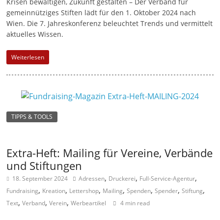
Krisen bewältigen, Zukunft gestalten – Der Verband für
gemeinnütziges Stiften lädt für den 1. Oktober 2024 nach
Wien. Die 7. Jahreskonferenz beleuchtet Trends und vermittelt
aktuelles Wissen.
Weiterlesen
TIPPS & TOOLS
Extra-Heft: Mailing für Vereine, Verbände
und Stiftungen
,
,
,
18. September 2024
Adressen
Druckerei
Full-Service-Agentur
,
,
,
,
,
,
,
Fundraising
Kreation
Lettershop
Mailing
Spenden
Spender
Stiftung
,
,
,
Text
Verband
Verein
Werbeartikel
4 min read