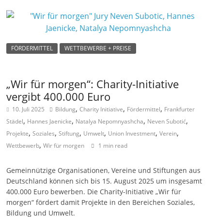
e
n
|
FÖRDERMITTEL
WETTBEWERBE + PREISE
V
e
r
„Wir für morgen“: Charity-Initiative
e
vergibt 400.000 Euro
i
,
,
,
10. Juli 2025
Bildung
Charity Initiative
Fördermittel
Frankfurter
n
,
,
,
,
Städel
Hannes Jaenicke
Natalya Nepomnyashcha
Neven Subotić
e
,
,
,
,
,
,
Projekte
Soziales
Stiftung
Umwelt
Union Investment
Verein
|
,
Wettbewerb
Wir für morgen
1 min read
S
Gemeinnützige Organisationen, Vereine und Stiftungen aus
t
Deutschland können sich bis 15. August 2025 um insgesamt
i
400.000 Euro bewerben. Die Charity-Initiative „Wir für
f
morgen“ fördert damit Projekte in den Bereichen Soziales,
t
Bildung und Umwelt.