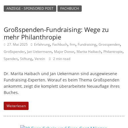
ANZEIGE - SPONSORED POST
FACHBUCH
Großspenden-Fundraising: Wege zu
mehr Philanthropie
,
,
,
,
,
27. Mai 2025
Erfahrung
Fachbuch
frm
Fundraising
Grosspenden
,
,
,
,
,
Großspender
Jan Uekermann
Major Donor
Marita Haibach
Philantropie
,
,
Spenden
Stiftung
Verein
2 min read
Dr. Marita Haibach und Jan Uekermann sind ausgewiesene
Fundraising-Experten. Worauf es beim Thema Großspenden
ankommt, zeigt die komplett überarbeitete Neuauflage ihres
Buches.
Weiterlesen