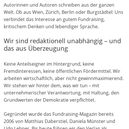
Autorinnen und Autoren schreiben aus der ganzen
n
Welt. Ob aus Wien, Zürich, Berlin oder Burgstädtel: Uns
g
verbindet das Interesse an gutem Fundraising,
e
kritischem Denken und lebendiger Sprache.
n
Wir sind redaktionell unabhängig – und
das aus Überzeugung
Keine Anteilseigner im Hintergrund, keine
Fremdinteressen, keine öffentlichen Fördermittel. Wir
arbeiten wirtschaftlich, aber nicht gewinnmaximierend.
Wir stehen wir hinter dem, was wir tun – mit
unternehmerischer Verantwortung, mit Haltung, den
Grundwerten der Demokratie verpflichtet.
Gegründet wurde das Fundraising-Magazin bereits
2006 von Matthias Daberstiel, Daniela Münster und
Udo Lehner. Bis heute führen wir den Verlag als