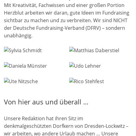
Mit Kreativität, Fachwissen und einer großen Portion
n
Herzblut arbeiten wir daran, gute Ideen im Fundraising
|
sichtbar zu machen und zu verbreiten. Wir sind NICHT
V
der Deutsche Fundraising-Verband (DFRV) – sondern
e
unabhängig.
r
Matthias Daberstiel,
e
Sylvia Schmidt, Service
Herausgeber, CEO,
i
Marketing
Daniela Münster,
Udo Lehner,
n
Herausgeberin, CEO,
Herausgeber, CEO,
e
Chefredaktion
Finanzen & Technik
Ute Nitzsche, Redaktion
Rico Stehfest, Redaktion
|
& Veranstaltungen
S
Von hier aus und überall …
t
i
f
Unsere Redaktion hat ihren Sitz im
denkmalgeschützten Dorfkern von Dresden-Lockwitz –
t
wir arbeiten, wo andere Urlaub machen … Unsere
u