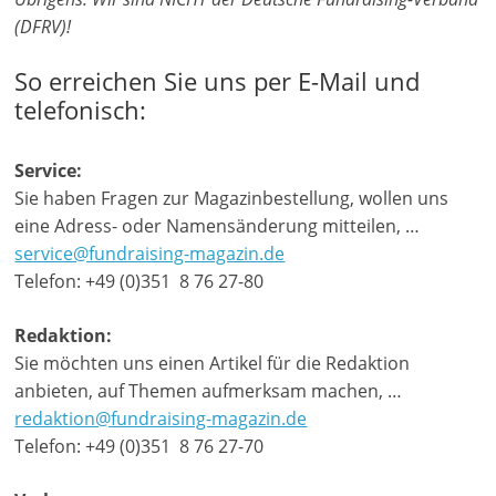
(DFRV)!
a
g
So erreichen Sie uns per E-Mail und
a
telefonisch:
z
i
Service:
n
Sie haben Fragen zur Magazinbestellung, wollen uns
f
eine Adress- oder Namensänderung mitteilen, …
ü
service@fundraising-magazin.de
r
Telefon: +49 (0)351 8 76 27-80
S
Redaktion:
o
Sie möchten uns einen Artikel für die Redaktion
z
anbieten, auf Themen aufmerksam machen, …
i
redaktion@fundraising-magazin.de
a
Telefon: +49 (0)351 8 76 27-70
l
-