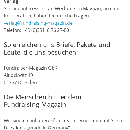
Verlag:
M
Sie sind interessiert an Werbung im Magazin, an einer
a
Kooperation, haben technische Fragen, …
verlag@fundraising-magazin.de
r
Telefon: +49 (0)351 8 76 27-80
k
e
So erreichen uns Briefe, Pakete und
t
Leute, die uns besuchen:
i
n
Fundraiser-Magazin GbR
g
Altlockwitz 19
|
01257 Dresden
S
Die Menschen hinter dem
p
Fundraising‑Magazin
e
n
Wir sind ein inhabergeführtes Unternehmen mit Sitz in
d
Dresden – „made in Germany“.
e