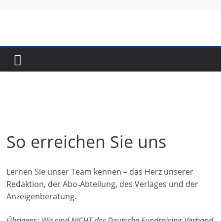
Skip
to
content
Fundraising-
Magazin
B
r
So erreichen Sie uns
a
n
c
Lernen Sie unser Team kennen – das Herz unserer
h
Redaktion, der Abo‑Abteilung, des Verlages und der
e
Anzeigenberatung.
n
m
Übrigens: Wir sind NICHT der Deutsche Fundraising-Verband