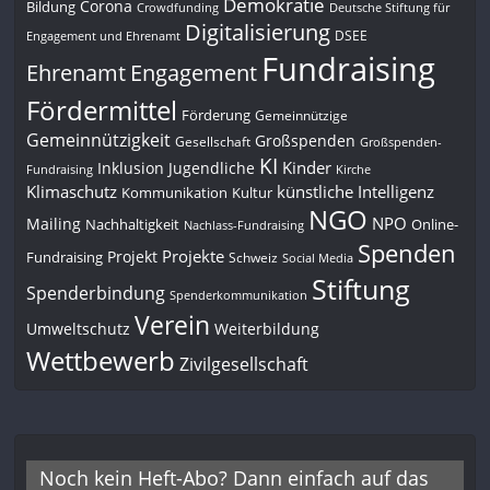
Demokratie
Corona
Bildung
Deutsche Stiftung für
Crowdfunding
Digitalisierung
DSEE
Engagement und Ehrenamt
Fundraising
Engagement
Ehrenamt
Fördermittel
Förderung
Gemeinnützige
Gemeinnützigkeit
Großspenden
Gesellschaft
Großspenden-
KI
Kinder
Inklusion
Jugendliche
Fundraising
Kirche
Klimaschutz
künstliche Intelligenz
Kommunikation
Kultur
NGO
NPO
Mailing
Nachhaltigkeit
Online-
Nachlass-Fundraising
Spenden
Projekte
Projekt
Fundraising
Schweiz
Social Media
Stiftung
Spenderbindung
Spenderkommunikation
Verein
Umweltschutz
Weiterbildung
Wettbewerb
Zivilgesellschaft
Noch kein Heft-Abo? Dann einfach auf das