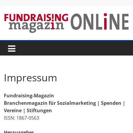
Skip
to
content
Fundraising-
Magazin
B
Impressum
r
a
Fundraising-Magazin
n
Branchenmagazin für Sozialmarketing | Spenden |
c
Vereine | Stiftungen
h
ISSN: 1867-0563
e
n
Herausgeber