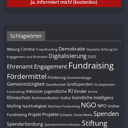
Schlagwörter
Demokratie
Corona
Bildung
Deutsche Stiftung für
Crowdfunding
Digitalisierung
DSEE
Engagement und Ehrenamt
Fundraising
Engagement
Ehrenamt
Fördermittel
Förderung
Gemeinnützige
Gemeinnützigkeit
Großspenden
Gesellschaft
Großspenden-
KI
Kinder
Inklusion
Jugendliche
Fundraising
Kirche
Klimaschutz
künstliche Intelligenz
Kommunikation
Kultur
NGO
NPO
Mailing
Nachhaltigkeit
Online-
Nachlass-Fundraising
Spenden
Projekte
Projekt
Fundraising
Schweiz
Social Media
Stiftung
Spenderbindung
Spenderkommunikation