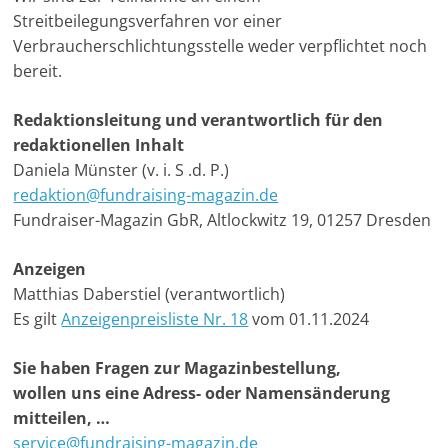
-
Streitbeilegungsverfahren vor einer
Verbraucherschlichtungsstelle weder verpflichtet noch
M
bereit.
a
r
Redaktionsleitung und verantwortlich für den
k
redaktionellen Inhalt
e
Daniela Münster (v. i. S .d. P.)
t
redaktion@fundraising-magazin.de
i
Fundraiser-Magazin GbR, Altlockwitz 19, 01257 Dresden
n
Anzeigen
g
Matthias Daberstiel (verantwortlich)
|
Es gilt
Anzeigenpreisliste Nr. 18
vom 01.11.2024
S
p
Sie haben Fragen zur Magazinbestellung,
e
wollen uns eine Adress- oder Namensänderung
n
mitteilen, …
d
service@fundraising-magazin.de