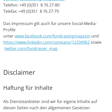
e
Telefon: +49 (0)351 8 76 27-80
Telefax: +49 (0)351 8 76 27-79
n
|
Das Impressum gilt auch für unsere Social-Media-
V
Profile
e
unter
www.facebook.com/fundraisingmagazin
und
r
https://www.linkedin.com/company/12334962
sowie
e
twitter.com/fundraiser_mag
.
i
n
e
Disclaimer
|
S
Haftung für Inhalte
t
i
Als Diensteanbieter sind wir für eigene Inhalte auf
f
diesen Seiten nach den allgemeinen Gesetzen
t