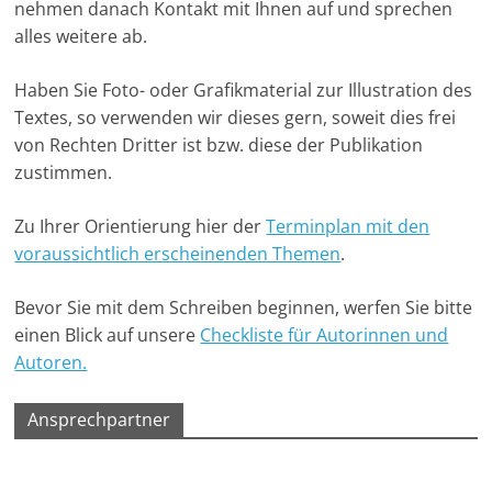
nehmen danach Kontakt mit Ihnen auf und sprechen
-
alles weitere ab.
M
a
Haben Sie Foto- oder Grafikmaterial zur Illustration des
r
Textes, so verwenden wir dieses gern, soweit dies frei
k
von Rechten Dritter ist bzw. diese der Publikation
zustimmen.
e
t
Zu Ihrer Orientierung hier der
Terminplan mit den
i
voraussichtlich erscheinenden Themen
.
n
g
Bevor Sie mit dem Schreiben beginnen, werfen Sie bitte
|
einen Blick auf unsere
Checkliste für Autorinnen und
S
Autoren.
p
Ansprechpartner
e
n
d