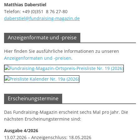
Matthias Daberstiel
e
Telefon: +49 (0)351 8 76 27-80
n
daberstiel@fundraising-magazin.de
|
V
Anzeigenformate und -preise
e
r
Hier finden Sie ausführliche Informationen zu unseren
e
Anzeigenformaten und -preisen
.
i
n
e
|
Erscheinungstermine
S
t
Das Fundraising-Magazin erscheint sechs Mal pro Jahr. Die
nächsten Erscheinungstermine sind:
i
f
Ausgabe 4/2026
t
13.07.2026 – Anzeigenschluss: 18.05.2026