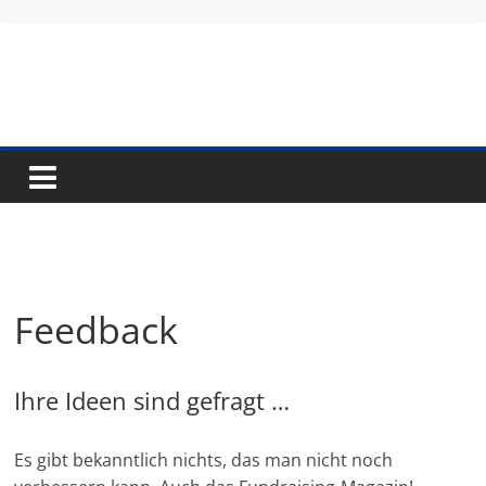
Skip
to
content
Fundraising-
Magazin
B
r
Feedback
a
n
c
Ihre Ideen sind gefragt …
h
e
Es gibt bekanntlich nichts, das man nicht noch
n