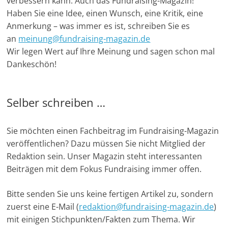
verbessern kann. Auch das Fundraising-Magazin!
m
Haben Sie eine Idee, einen Wunsch, eine Kritik, eine
a
Anmerkung – was immer es ist, schreiben Sie es
g
an
meinung@fundraising-magazin.de
Wir legen Wert auf Ihre Meinung und sagen schon mal
a
Dankeschön!
z
i
n
Selber schreiben …
f
ü
Sie möchten einen Fachbeitrag im Fundraising-Magazin
r
veröffentlichen? Dazu müssen Sie nicht Mitglied der
S
Redaktion sein. Unser Magazin steht interessanten
o
Beiträgen mit dem Fokus Fundraising immer offen.
z
Bitte senden Sie uns keine fertigen Artikel zu, sondern
i
zuerst eine E-Mail (
redaktion@fundraising-magazin.de
)
a
mit einigen Stichpunkten/Fakten zum Thema. Wir
l