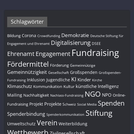
Schlagwörter
Demokratie
Corona
Bildung
Deutsche Stiftung für
Crowdfunding
Digitalisierung
DSEE
Engagement und Ehrenamt
Fundraising
Engagement
Ehrenamt
Fördermittel
Förderung
Gemeinnützige
Gemeinnützigkeit
Großspenden
Gesellschaft
Großspenden-
KI
Kinder
Inklusion
Jugendliche
Fundraising
Kirche
Klimaschutz
künstliche Intelligenz
Kommunikation
Kultur
NGO
NPO
Mailing
Nachhaltigkeit
Online-
Nachlass-Fundraising
Spenden
Projekte
Projekt
Fundraising
Schweiz
Social Media
Stiftung
Spenderbindung
Spenderkommunikation
Verein
Umweltschutz
Weiterbildung
Wettbewerb
Zivilgesellschaft