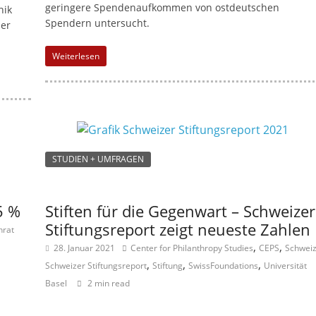
geringere Spendenaufkommen von ostdeutschen
nik
Spendern untersucht.
der
Weiterlesen
STUDIEN + UMFRAGEN
5 %
Stiften für die Gegenwart – Schweizer
Stiftungsreport zeigt neueste Zahlen
nrat
,
,
28. Januar 2021
Center for Philanthropy Studies
CEPS
Schwei
,
,
,
Schweizer Stiftungsreport
Stiftung
SwissFoundations
Universität
Basel
2 min read