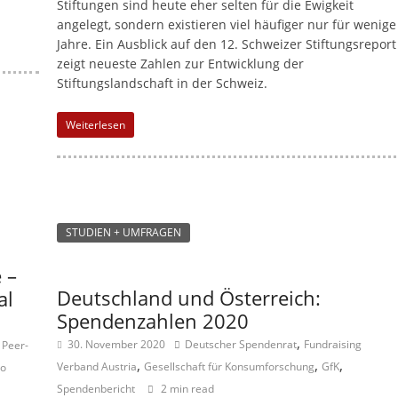
Stiftungen sind heute eher selten für die Ewigkeit
angelegt, sondern existieren viel häufiger nur für wenige
Jahre. Ein Ausblick auf den 12. Schweizer Stiftungsreport
zeigt neueste Zahlen zur Entwicklung der
Stiftungslandschaft in der Schweiz.
Weiterlesen
STUDIEN + UMFRAGEN
 –
Deutschland und Österreich:
al
Spendenzahlen 2020
,
,
30. November 2020
Deutscher Spendenrat
Fundraising
Peer-
,
,
,
Verband Austria
Gesellschaft für Konsumforschung
GfK
to
Spendenbericht
2 min read