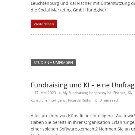
Leuchtenburg und Kai Fischer mit Unterstützung d
die Social Marketing GmbH fundgiver.
Weiterlesen
STUDIEN + UMFRAGEN
Fundraising und KI – eine Umfrag
,
,
,
,
17. Mai 2023
AI
Fundraising-Kongress
Kai Fischer
KI
,
künstliche Intelligenz
Ricarda Raths
0 min read
Alle sprechen von Künstlicher Intelligenz. Auch wir!
Haben Sie bereits in Ihrer Organisation Erfahrunge
einer solchen Software gemacht? Nehmen Sie an u