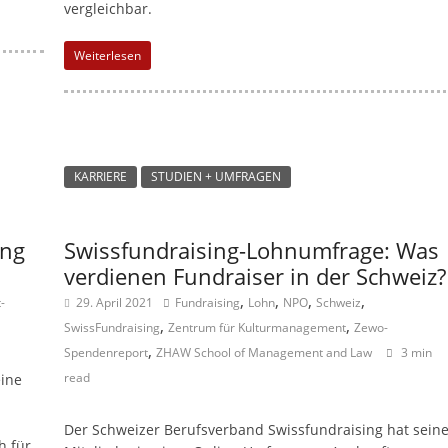
vergleichbar.
n
g
Weiterlesen
e
n
KARRIERE
STUDIEN + UMFRAGEN
ung
Swissfundraising-Lohnumfrage: Was
verdienen Fundraiser in der Schweiz?
,
,
,
,
-
29. April 2021
Fundraising
Lohn
NPO
Schweiz
,
,
SwissFundraising
Zentrum für Kulturmanagement
Zewo-
,
Spendenreport
ZHAW School of Management and Law
3 min
read
eine
Der Schweizer Berufsverband Swissfundraising hat sein
h für