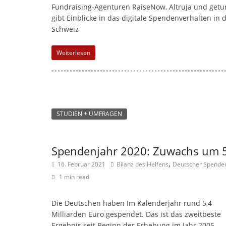
Fundraising-Agenturen RaiseNow, Altruja und getu
gibt Einblicke in das digitale Spendenverhalten in 
Schweiz
Weiterlesen
STUDIEN + UMFRAGEN
Spendenjahr 2020: Zuwachs um 
,
16. Februar 2021
Bilanz des Helfens
Deutscher Spende
1 min read
Die Deutschen haben Im Kalenderjahr rund 5,4
Milliarden Euro gespendet. Das ist das zweitbeste
Ergebnis seit Beginn der Erhebung im Jahr 2005.