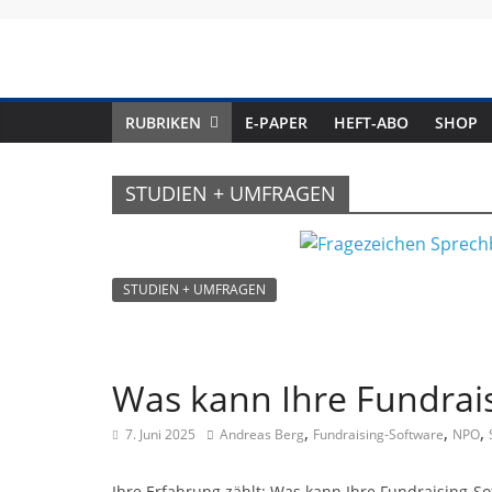
Skip
to
content
RUBRIKEN
E-PAPER
HEFT-ABO
SHOP
STUDIEN + UMFRAGEN
STUDIEN + UMFRAGEN
Was kann Ihre Fundrais
,
,
,
7. Juni 2025
Andreas Berg
Fundraising-Software
NPO
Ihre Erfahrung zählt: Was kann Ihre Fundraising-S