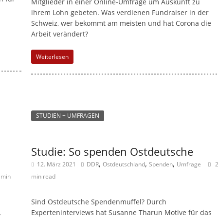
Mitglieder in einer Online-Umfrage um Auskunft zu
ihrem Lohn gebeten. Was verdienen Fundraiser in der
Schweiz, wer bekommt am meisten und hat Corona die
Arbeit verändert?
Weiterlesen
STUDIEN + UMFRAGEN
Studie: So spenden Ostdeutsche
,
,
,
12. März 2021
DDR
Ostdeutschland
Spenden
Umfrage
 min
min read
Sind Ostdeutsche Spendenmuffel? Durch
Experteninterviews hat Susanne Tharun Motive für das
-