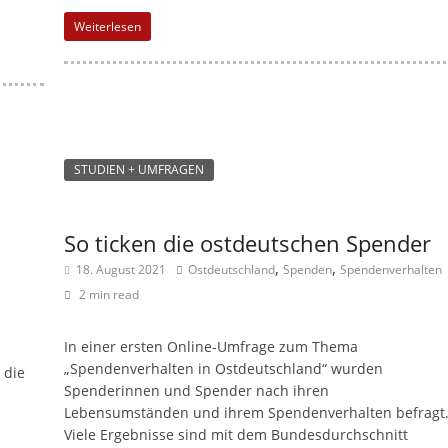
n
Weiterlesen
|
V
e
r
e
STUDIEN + UMFRAGEN
i
n
So ticken die ostdeutschen Spender
e
,
,
18. August 2021
Ostdeutschland
Spenden
Spendenverhalten
|
2 min read
S
t
In einer ersten Online-Umfrage zum Thema
i
„Spendenverhalten in Ostdeutschland“ wurden
 die
f
Spenderinnen und Spender nach ihren
t
Lebensumständen und ihrem Spendenverhalten befragt
Viele Ergebnisse sind mit dem Bundesdurchschnitt
u