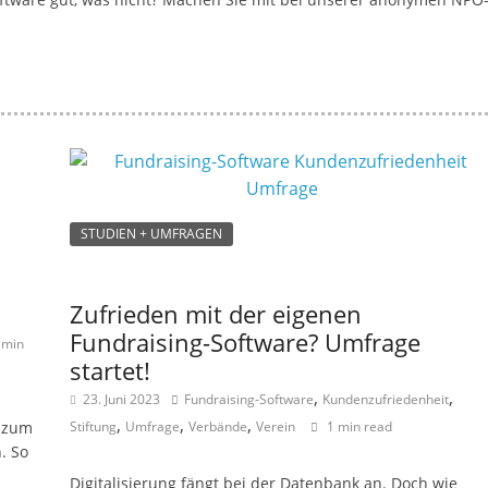
a
g
a
z
i
n
f
STUDIEN + UMFRAGEN
ü
r
S
Zufrieden mit der eigenen
o
Fundraising-Software? Umfrage
 min
z
startet!
i
,
,
23. Juni 2023
Fundraising-Software
Kundenzufriedenheit
a
,
,
,
n zum
Stiftung
Umfrage
Verbände
Verein
1 min read
l
. So
-
Digitalisierung fängt bei der Datenbank an. Doch wie