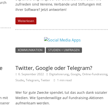
urch
zufrieden sind Vereine, Verbände und Stiftungen mit
M
ihrer Software? Jetzt antworten!
a
r
Weiterlesen
k
e
t
i
KOMMUNIKATION
STUDIEN + UMFRAGEN
n
g
|
e
Twitter, Google oder Telegram?
S
,
,
6. September 2022
Digitalisierung
Google
Online-Fundraising
p
,
,
Studie
Telegram
Twitter
1 min read
e
n
Wer für gute Zwecke spendet, tut das auch dank sozialer
n mit
Medien. Wie Spendenwillige auf Fundraising-Aktionen
d
nserer
aufmerksam werden.
e