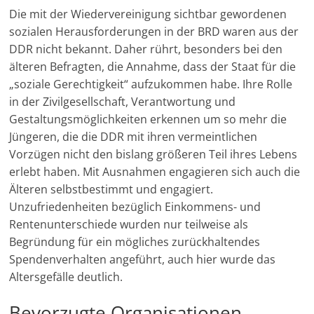
Die mit der Wiedervereinigung sichtbar gewordenen
n
sozialen Herausforderungen in der BRD waren aus der
|
DDR nicht bekannt. Daher rührt, besonders bei den
V
älteren Befragten, die Annahme, dass der Staat für die
e
„soziale Gerechtigkeit“ aufzukommen habe. Ihre Rolle
r
in der Zivilgesellschaft, Verantwortung und
e
Gestaltungsmöglichkeiten erkennen um so mehr die
i
Jüngeren, die die DDR mit ihren vermeintlichen
Vorzügen nicht den bislang größeren Teil ihres Lebens
n
erlebt haben. Mit Ausnahmen engagieren sich auch die
e
Älteren selbstbestimmt und engagiert.
|
Unzufriedenheiten bezüglich Einkommens- und
S
Rentenunterschiede wurden nur teilweise als
t
Begründung für ein mögliches zurückhaltendes
i
Spendenverhalten angeführt, auch hier wurde das
f
Altersgefälle deutlich.
t
Bevorzugte Organisationen
u