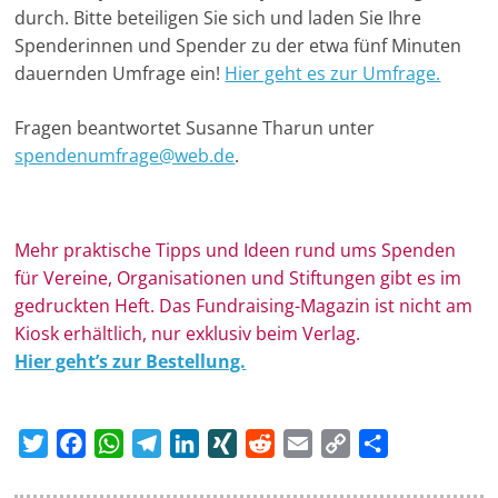
durch. Bitte beteiligen Sie sich und laden Sie Ihre
Spenderinnen und Spender zu der etwa fünf Minuten
dauernden Umfrage ein!
Hier geht es zur Umfrage.
Fragen beantwortet Susanne Tharun unter
spendenumfrage@web.de
.
Mehr prak­ti­sche Tipps und Ideen rund ums Spen­den
für Ver­eine, Orga­ni­sa­tionen und Stif­tungen gibt es im
ge­druckten Heft. Das Fundraising-Magazin ist nicht am
Kiosk erhältlich, nur exklusiv beim Verlag.
Hier geht’s zur Bestellung.
T
F
W
T
L
X
R
E
C
T
w
a
h
e
i
I
e
m
o
e