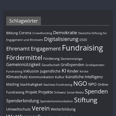
Schlagwörter
Demokratie
Corona
Bildung
Deutsche Stiftung für
Crowdfunding
Digitalisierung
DSEE
Engagement und Ehrenamt
Fundraising
Engagement
Ehrenamt
Fördermittel
Förderung
Gemeinnützige
Gemeinnützigkeit
Großspenden
Gesellschaft
Großspenden-
KI
Kinder
Inklusion
Jugendliche
Fundraising
Kirche
Klimaschutz
künstliche Intelligenz
Kommunikation
Kultur
NGO
NPO
Mailing
Nachhaltigkeit
Online-
Nachlass-Fundraising
Spenden
Projekte
Projekt
Fundraising
Schweiz
Social Media
Stiftung
Spenderbindung
Spenderkommunikation
Verein
Umweltschutz
Weiterbildung