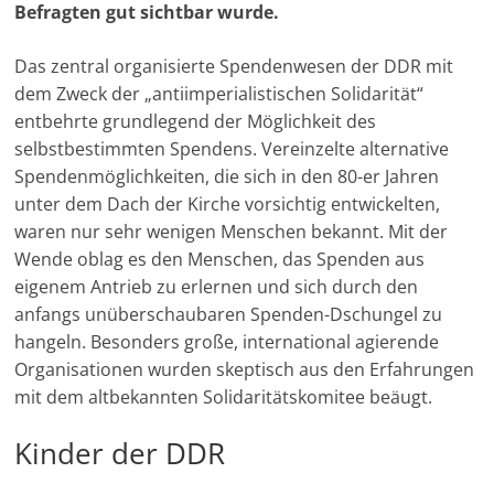
Befragten gut sichtbar wurde.
M
a
Das zentral organisierte Spendenwesen der DDR mit
r
dem Zweck der „antiimperialistischen Solidarität“
k
entbehrte grundlegend der Möglichkeit des
selbstbestimmten Spendens. Vereinzelte alternative
e
Spendenmöglichkeiten, die sich in den 80-er Jahren
t
unter dem Dach der Kirche vorsichtig entwickelten,
i
waren nur sehr wenigen Menschen bekannt. Mit der
n
Wende oblag es den Menschen, das Spenden aus
g
eigenem Antrieb zu erlernen und sich durch den
|
anfangs unüberschaubaren Spenden-Dschungel zu
S
hangeln. Besonders große, international agierende
p
Organisationen wurden skeptisch aus den Erfahrungen
mit dem altbekannten Solidaritätskomitee beäugt.
e
n
Kinder der DDR
d
e