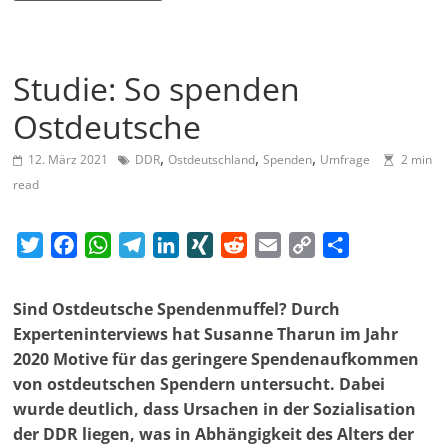
a
g
Studie: So spenden
a
z
Ostdeutsche
i
,
,
,
12. März 2021
DDR
Ostdeutschland
Spenden
Umfrage
2 min
n
read
f
ü
T
F
W
T
L
X
R
E
C
T
r
w
a
h
e
i
I
e
m
o
e
S
i
c
a
l
n
N
d
a
p
i
o
Sind Ostdeutsche Spendenmuffel? Durch
t
e
t
e
k
G
d
i
y
l
z
Experteninterviews hat Susanne Tharun im Jahr
t
b
s
g
e
i
l
L
e
2020 Motive für das geringere Spendenaufkommen
i
e
o
A
r
d
t
i
n
von ostdeutschen Spendern untersucht. Dabei
a
r
o
p
a
I
n
wurde deutlich, dass Ursachen in der Sozialisation
l
k
p
m
n
k
der DDR liegen, was in Abhängigkeit des Alters der
-