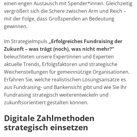
einen engen Austausch mit Spender*innen. Gleichzeitig
e
vergrößert sich die Schere zwischen Arm und Reich –
n
mit der Folge, dass Großspenden an Bedeutung
|
gewinnen.
V
e
Im StrategieImpuls
„Erfolgreiches Fundraising der
r
Zukunft – was trägt (noch), was nicht mehr?“
beleuchteten unsere Expertinnen und Experten
e
aktuelle Trends, Erfolgsfaktoren und strategische
i
Weichenstellungen für gemeinnützige Organisationen.
n
Erfahren Sie, welche realistischen Lösungsansätze es
e
aus Fundraising- und Bankensicht gibt und wie Sie Ihr
|
Fundraising strategisch weiterentwickeln und
S
zukunftsorientiert gestalten können.
t
Digitale Zahlmethoden
i
f
strategisch einsetzen
t