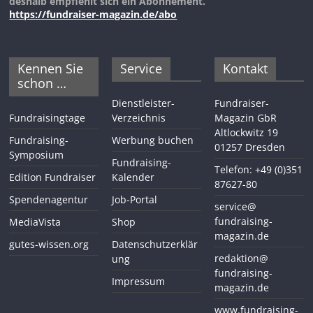
deshalb empfiehlt sich ein Abonnement.
https://fundraiser-magazin.de/abo
Kennen Sie
Service
Kontakt
schon …
Dienstleister-
Fundraiser-
Fundraisingtage
Verzeichnis
Magazin GbR
Altlockwitz 19
Fundraising-
Werbung buchen
01257 Dresden
Symposium
Fundraising-
Telefon: +49 (0)351
Edition Fundraiser
Kalender
87627-80
Spendenagentur
Job-Portal
service@
fundraising-
MediaVista
Shop
magazin.de
gutes-wissen.org
Datenschutzerklär
redaktion@
ung
fundraising-
Impressum
magazin.de
www.fundraising-