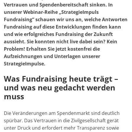
t
b
s
g
e
i
l
L
e
Vertrauen und Spendenbereitschaft sinken. In
-
e
o
A
r
d
t
i
n
unserer Webinar-Reihe „StrategieImpuls
M
r
o
p
a
I
n
Fundraising“ schauen wir uns an, welche Antworten
a
k
p
m
n
k
Fundraising auf diese Entwicklungen finden kann
r
und wie erfolgreiches Fundraising der Zukunft
k
aussieht.
Sie konnten nicht live dabei sein?
Kein
e
Problem!
Erhalten Sie jetzt kostenfrei die
t
Aufzeichnungen und Unterlagen unserer
i
StrategieImpulse.
n
Was Fundraising heute trägt –
g
und was neu gedacht werden
|
muss
S
p
e
Die Veränderungen am Spendenmarkt sind deutlich
spürbar. Das Vertrauen in die Zivilgesellschaft gerät
n
unter Druck und erfordert mehr Transparenz sowie
d