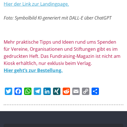
Hier der Link zur Landingpage.
Foto: Symbolbild KI-generiert mit DALL-E über ChatGPT
Mehr prak­ti­sche Tipps und Ideen rund ums Spen­den
für Ver­eine, Orga­ni­sa­tionen und Stif­tungen gibt es im
ge­druckten Heft. Das Fundraising-Magazin ist nicht am
Kiosk erhältlich, nur exklusiv beim Verlag.
Hier geht’s zur Bestellung.
T
F
W
T
L
X
R
E
C
T
w
a
h
e
i
I
e
m
o
e
i
c
a
l
n
N
d
a
p
i
t
e
t
e
k
G
d
i
y
l
t
b
s
g
e
i
l
L
e