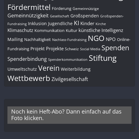
Fördermittel
Förderung
Gemeinnützige
Gemeinnützigkeit
Großspenden
Gesellschaft
Großspenden-
KI
Kinder
Inklusion
Jugendliche
Fundraising
Kirche
Klimaschutz
künstliche Intelligenz
Kommunikation
Kultur
NGO
NPO
Mailing
Nachhaltigkeit
Online-
Nachlass-Fundraising
Spenden
Projekte
Projekt
Fundraising
Schweiz
Social Media
Stiftung
Spenderbindung
Spenderkommunikation
Verein
Umweltschutz
Weiterbildung
Wettbewerb
Zivilgesellschaft
Noch kein Heft-Abo? Dann einfach auf das
Foto klicken.