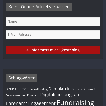
e
o
A
r
d
t
i
n
Keine Online-Artikel verpassen
r
o
p
a
I
n
k
p
m
n
k
Schlagwörter
Demokratie
Corona
Bildung
Deutsche Stiftung für
Crowdfunding
Digitalisierung
DSEE
Engagement und Ehrenamt
Fundraising
Engagement
Ehrenamt