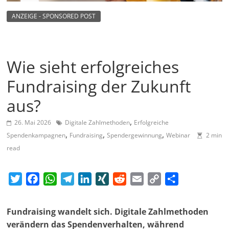
m
ANZEIGE - SPONSORED POST
a
g
a
Wie sieht erfolgreiches
z
i
Fundraising der Zukunft
n
aus?
f
,
ü
26. Mai 2026
Digitale Zahlmethoden
Erfolgreiche
,
,
,
Spendenkampagnen
Fundraising
Spendergewinnung
Webinar
2 min
r
read
S
o
T
F
W
T
L
X
R
E
C
T
z
w
a
h
e
i
I
e
m
o
e
i
i
c
a
l
n
N
d
a
p
i
a
Fundraising wandelt sich. Digitale Zahlmethoden
t
e
t
e
k
G
d
i
y
l
l
verändern das Spendenverhalten, während