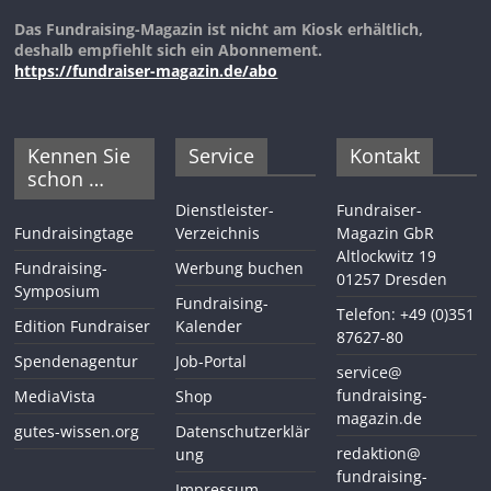
Das Fundraising-Magazin ist nicht am Kiosk erhältlich,
deshalb empfiehlt sich ein Abonnement.
https://fundraiser-magazin.de/abo
Kennen Sie
Service
Kontakt
schon …
Dienstleister-
Fundraiser-
Fundraisingtage
Verzeichnis
Magazin GbR
Altlockwitz 19
Fundraising-
Werbung buchen
01257 Dresden
Symposium
Fundraising-
Telefon: +49 (0)351
Edition Fundraiser
Kalender
87627-80
Spendenagentur
Job-Portal
service@
fundraising-
MediaVista
Shop
magazin.de
gutes-wissen.org
Datenschutzerklär
redaktion@
ung
fundraising-
Impressum