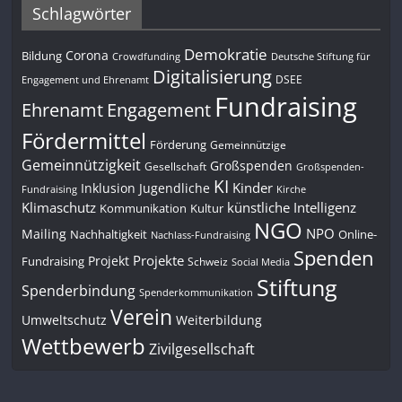
Schlagwörter
Demokratie
Corona
Bildung
Deutsche Stiftung für
Crowdfunding
Digitalisierung
DSEE
Engagement und Ehrenamt
Fundraising
Engagement
Ehrenamt
Fördermittel
Förderung
Gemeinnützige
Gemeinnützigkeit
Großspenden
Gesellschaft
Großspenden-
KI
Kinder
Inklusion
Jugendliche
Fundraising
Kirche
Klimaschutz
künstliche Intelligenz
Kommunikation
Kultur
NGO
NPO
Mailing
Nachhaltigkeit
Online-
Nachlass-Fundraising
Spenden
Projekte
Projekt
Fundraising
Schweiz
Social Media
Stiftung
Spenderbindung
Spenderkommunikation
Verein
Umweltschutz
Weiterbildung
Wettbewerb
Zivilgesellschaft