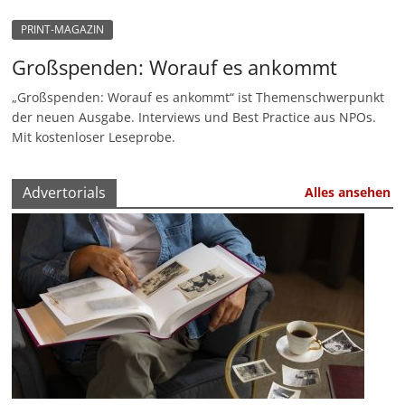
u
PRINT-MAGAZIN
n
Großspenden: Worauf es ankommt
g
e
„Großspenden: Worauf es ankommt“ ist Themenschwerpunkt
n
der neuen Ausgabe. Interviews und Best Practice aus NPOs.
Mit kostenloser Leseprobe.
Advertorials
Alles ansehen