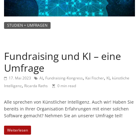
m
a
g
STUDIEN + UMFRAGEN
a
z
i
Fundraising und KI – eine
n
Umfrage
f
ü
,
,
,
,
17. Mai 2023
AI
Fundraising-Kongress
Kai Fischer
KI
künstliche
r
,
Intelligenz
Ricarda Raths
0 min read
S
o
Alle sprechen von Künstlicher Intelligenz. Auch wir! Haben Sie
bereits in Ihrer Organisation Erfahrungen mit einer solchen
z
Software gemacht? Nehmen Sie an unserer Umfrage teil!
i
a
Weiterlesen
l