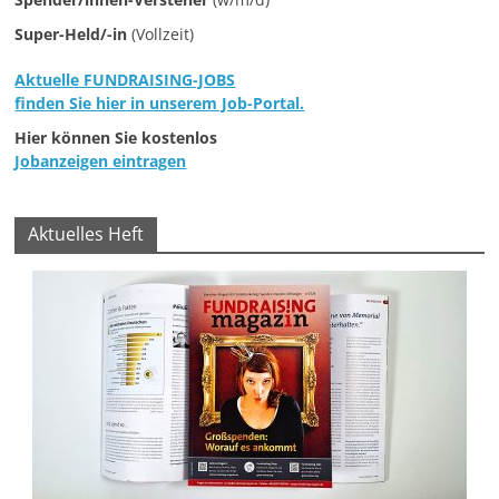
e
Super-Held/-in
(Vollzeit)
n
Aktuelle FUNDRAISING-JOBS
|
finden Sie hier in unserem Job-Portal.
V
Hier können Sie kostenlos
e
Jobanzeigen eintragen
r
e
Aktuelles Heft
i
n
e
|
S
t
i
f
t