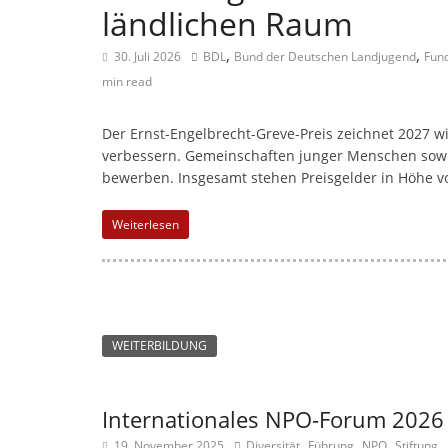
n
ländlichen Raum
m
,
,
a
30. Juli 2026
BDL
Bund der Deutschen Landjugend
Fund
min read
g
a
Der Ernst-Engelbrecht-Greve-Preis zeichnet 2027 wi
z
verbessern. Gemeinschaften junger Menschen sowi
i
bewerben. Insgesamt stehen Preisgelder in Höhe v
n
f
Weiterlesen
ü
r
S
o
WEITERBILDUNG
z
i
Internationales NPO-Forum 2026
a
,
,
,
,
19. November 2025
Diversität
Führung
NPO
Stiftung