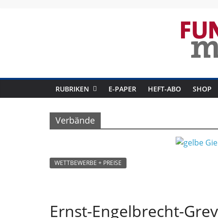
Skip
to
content
Fun
RUBRIKEN
E-PAPER
HEFT-ABO
SHOP
Mag
Verbände
B
r
a
n
WETTBEWERBE + PREISE
c
h
e
Ernst-Engelbrecht-Gre