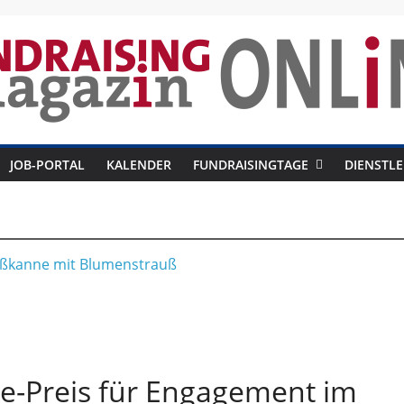
draising-
JOB-PORTAL
KALENDER
FUNDRAISINGTAGE
DIENSTLE
azin
ve-Preis für Engagement im