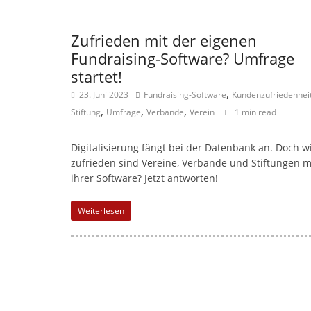
d
e
Zufrieden mit der eigenen
n
Fundraising-Software? Umfrage
|
startet!
V
,
23. Juni 2023
Fundraising-Software
Kundenzufriedenhei
e
,
,
,
Stiftung
Umfrage
Verbände
Verein
1 min read
r
e
Digitalisierung fängt bei der Datenbank an. Doch w
i
zufrieden sind Vereine, Verbände und Stiftungen m
n
ihrer Software? Jetzt antworten!
e
Weiterlesen
|
S
t
i
f