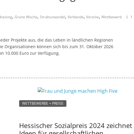
,
,
,
,
,
raising
Grüne Woche
Strukturwandel
Verbände
Vereine
Wettbewerb
1
eder Projekte aus, die das Leben in ländlichen Regionen
e Organisationen können sich bis zum 31. Oktober 2026
on 10.000 Euro zur Verfügung.
WETTBEWERBE + PREISE
Hessischer Sozialpreis 2024 zeichnet
Ideen für gesellschaftlichen