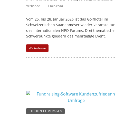
l
Verbände
1 min read
-
M
Vom 25. bis 28. Januar 2026 ist das Golfhotel im
a
Schweizerischen Saanenmöser wieder Veranstaltun
r
des Internationalen NPO-Forums. Drei thematische
k
Schwerpunkte gliedern das mehrtägige Event.
e
Weiterlesen
t
i
n
g
|
S
p
e
n
STUDIEN + UMFRAGEN