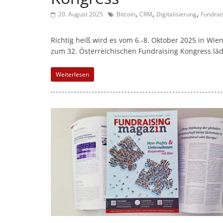
l
,
,
,
-
20. August 2025
Bitcoin
CRM
Digitalisierung
Fundrai
M
Richtig heiß wird es vom 6.-8. Oktober 2025 in Wie
a
zum 32. Österreichischen Fundraising Kongress läd
r
k
Weiterlesen
e
t
i
n
g
|
S
p
e
n