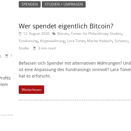
SPENDEN
STUDIEN + UMFRAGEN
Wer spendet eigentlich Bitcoin?
,
,
12. August 2020
Bitcoin
Center for Philanthropy Studies
,
,
,
,
,
Fundraising
Kryptowährung
Lara Tonet
Marita Haibach
Schweiz
Studie
3 min read
g
1
Befassen sich Spender mit alternativen Währungen? Un
ist eine Anpassung des Fundraisings sinnvoll? Lara Tone
hat es erforscht.
rofits
blem
Weiterlesen