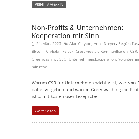
d
PRINT-MAGAZIN
e
n
Non-Profits & Unternehmen:
|
Kooperation mit Sinn
V
,
,
,
e
24. März 2025
Alan Clayton
Anne Dreyer
Begüm Tus
,
,
,
,
Bitcoin
Christian Felber
Crossmediale Kommunikation
CSR
r
,
,
,
Greenwashing
SEO
Unternehmenskooperation
Volunteerin
e
min read
i
n
Warum CSR für Unternehmen wichtig ist, wie Non-P
e
dabei vorgehen und warum Greenwashing ein Pro
|
ist … mit kostenloser Leseprobe.
S
Weiterlesen
t
i
f