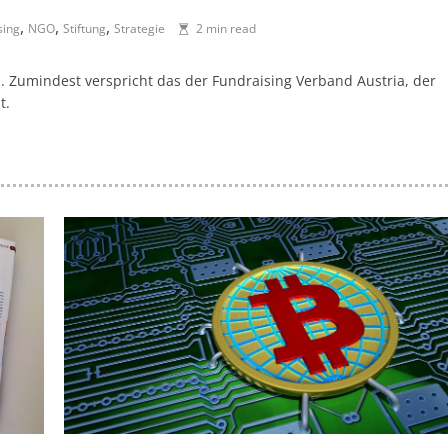
,
,
,
sing
NGO
Stiftung
Strategie
2 min read
n. Zumindest verspricht das der Fundraising Verband Austria, der
t.