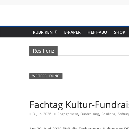
Skip
to
content
RUBRIKEN
E-PAPER
HEFT-ABO
SHOP
Resilienz
WEITERBILDUNG
Fachtag Kultur-Fundrai
,
,
,
3. Juni 2026
Engagement
Fundraising
Resilienz
Stiftun
Am 29. Juni 2026 lädt die Fachgruppe Kultur des D