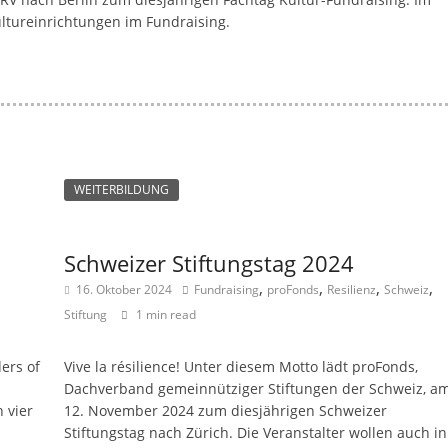
a
ultureinrichtungen im Fundraising.
g
a
z
i
n
f
WEITERBILDUNG
ü
r
Schweizer Stiftungstag 2024
S
,
,
,
,
,
16. Oktober 2024
Fundraising
proFonds
Resilienz
Schweiz
o
Stiftung
1 min read
z
i
ers of
Vive la résilience! Unter diesem Motto lädt proFonds,
a
Dachverband gemeinnütziger Stiftungen der Schweiz, a
 vier
12. November 2024 zum diesjährigen Schweizer
l
Stiftungstag nach Zürich. Die Veranstalter wollen auch in
-