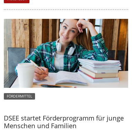
-
M
a
r
k
e
t
i
n
g
|
S
FÖRDERMITTEL
p
e
DSEE startet Förderprogramm für junge
n
Menschen und Familien
d