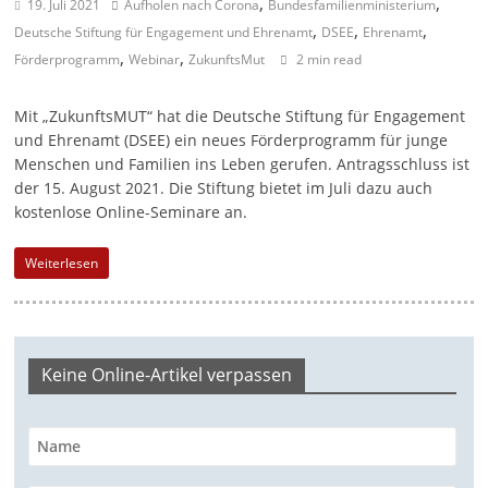
,
,
19. Juli 2021
Aufholen nach Corona
Bundesfamilienministerium
e
,
,
,
Deutsche Stiftung für Engagement und Ehrenamt
DSEE
Ehrenamt
n
,
,
Förderprogramm
Webinar
ZukunftsMut
2 min read
|
V
Mit „ZukunftsMUT“ hat die Deutsche Stiftung für Engagement
und Ehrenamt (DSEE) ein neues Förderprogramm für junge
e
Menschen und Familien ins Leben gerufen. Antragsschluss ist
r
der 15. August 2021. Die Stiftung bietet im Juli dazu auch
e
kostenlose Online-Seminare an.
i
n
Weiterlesen
e
|
S
Keine Online-Artikel verpassen
t
i
f
t