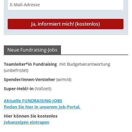
u
n
g
e
n
Neue Fundraising-Jobs
Teamleiter*in Fundraising
mit Budgetverantwortung
(unbefristet)
Spender/innen-Versteher
(w/m/d)
Super-Held/-in
(Vollzeit)
Aktuelle FUNDRAISING-JOBS
finden Sie hier in unserem Job-Portal.
Hier können Sie kostenlos
Jobanzeigen eintragen