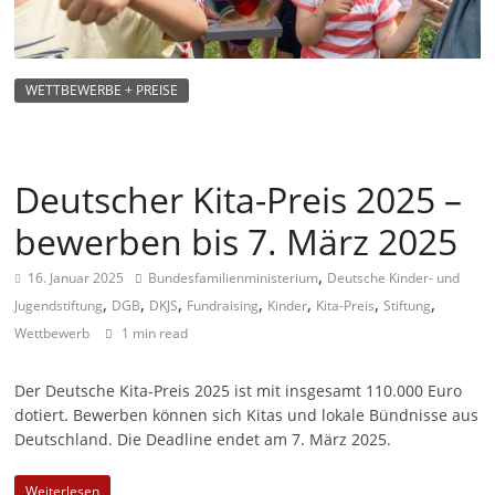
m
a
g
WETTBEWERBE + PREISE
a
z
i
Deutscher Kita-Preis 2025 –
n
bewerben bis 7. März 2025
f
ü
,
16. Januar 2025
Bundesfamilienministerium
Deutsche Kinder- und
r
,
,
,
,
,
,
,
Jugendstiftung
DGB
DKJS
Fundraising
Kinder
Kita-Preis
Stiftung
S
Wettbewerb
1 min read
o
z
Der Deutsche Kita-Preis 2025 ist mit insgesamt 110.000 Euro
dotiert. Bewerben können sich Kitas und lokale Bündnisse aus
i
Deutschland. Die Deadline endet am 7. März 2025.
a
l
Weiterlesen