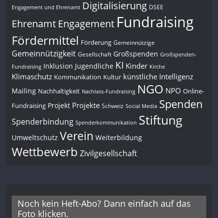
Digitalisierung
DSEE
Engagement und Ehrenamt
Fundraising
Engagement
Ehrenamt
Fördermittel
Förderung
Gemeinnützige
Gemeinnützigkeit
Großspenden
Gesellschaft
Großspenden-
KI
Kinder
Inklusion
Jugendliche
Fundraising
Kirche
Klimaschutz
künstliche Intelligenz
Kommunikation
Kultur
NGO
NPO
Mailing
Nachhaltigkeit
Online-
Nachlass-Fundraising
Spenden
Projekte
Projekt
Fundraising
Schweiz
Social Media
Stiftung
Spenderbindung
Spenderkommunikation
Verein
Umweltschutz
Weiterbildung
Wettbewerb
Zivilgesellschaft
Noch kein Heft-Abo? Dann einfach auf das
Foto klicken.