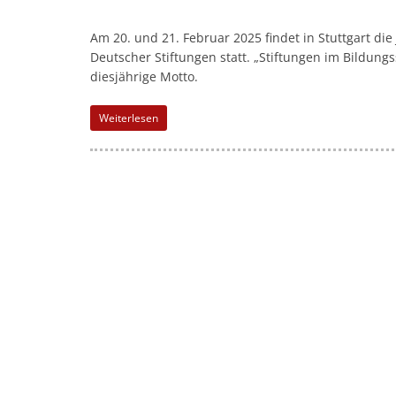
l
-
Am 20. und 21. Februar 2025 findet in Stuttgart d
M
Deutscher Stiftungen statt. „Stiftungen im Bildun
a
diesjährige Motto.
r
Weiterlesen
k
e
t
i
n
g
|
S
p
e
n