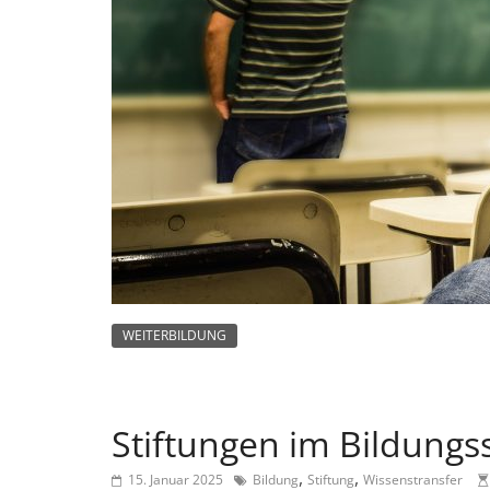
n
m
a
g
a
z
i
n
f
ü
r
S
WEITERBILDUNG
o
z
i
Stiftungen im Bildung
a
,
,
15. Januar 2025
Bildung
Stiftung
Wissenstransfer