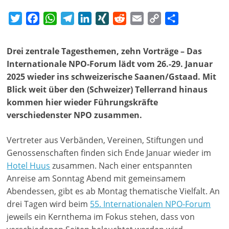
a
T
F
W
T
L
X
R
E
C
T
g
w
a
h
e
i
I
e
m
o
e
a
i
c
a
l
n
N
d
a
p
i
Drei zentrale Tagesthemen, zehn Vorträge – Das
z
t
e
t
e
k
G
d
i
y
l
Internationale NPO-Forum lädt vom 26.-29. Januar
i
t
b
s
g
e
i
l
L
e
2025 wieder ins schweizerische Saanen/Gstaad. Mit
n
e
o
A
r
d
t
i
n
Blick weit über den (Schweizer) Tellerrand hinaus
r
o
p
a
I
n
f
kommen hier wieder Führungskräfte
k
p
m
n
k
ü
verschiedenster NPO zusammen.
r
Vertreter aus Verbänden, Vereinen, Stiftungen und
S
Genossenschaften finden sich Ende Januar wieder im
o
Hotel Huus
zusammen. Nach einer entspannten
z
Anreise am Sonntag Abend mit gemeinsamem
i
Abendessen, gibt es ab Montag thematische Vielfalt. An
a
drei Tagen wird beim
55. Internationalen NPO-Forum
l
jeweils ein Kernthema im Fokus stehen, dass von
-