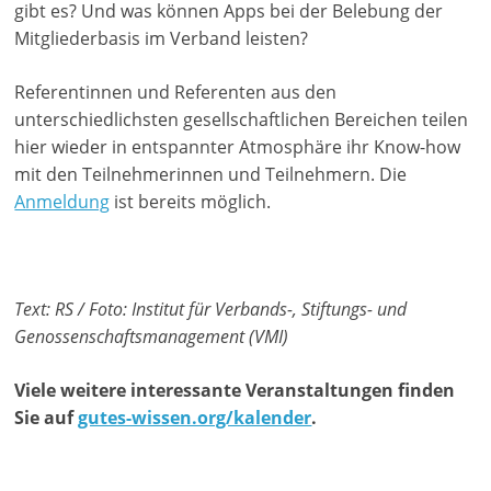
gibt es? Und was können Apps bei der Belebung der
n
Mitgliederbasis im Verband leisten?
|
V
Referentinnen und Referenten aus den
e
unterschiedlichsten gesellschaftlichen Bereichen teilen
hier wieder in entspannter Atmosphäre ihr Know-how
r
mit den Teilnehmerinnen und Teilnehmern. Die
e
Anmeldung
ist bereits möglich.
i
n
e
|
Text: RS / Foto: Institut für Verbands-, Stiftungs- und
S
Genossenschaftsmanagement (VMI)
t
Viele weitere interessante Veranstaltungen finden
i
Sie auf
gutes-wissen.org/kalender
.
f
t
u