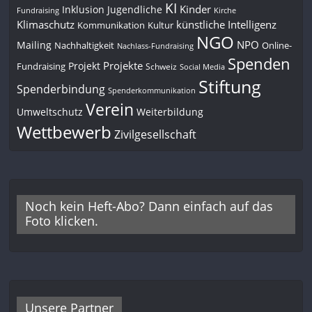
KI
Kinder
Inklusion
Jugendliche
Fundraising
Kirche
Klimaschutz
künstliche Intelligenz
Kommunikation
Kultur
NGO
NPO
Mailing
Nachhaltigkeit
Online-
Nachlass-Fundraising
Spenden
Projekte
Projekt
Fundraising
Schweiz
Social Media
Stiftung
Spenderbindung
Spenderkommunikation
Verein
Umweltschutz
Weiterbildung
Wettbewerb
Zivilgesellschaft
Noch kein Heft-Abo? Dann einfach auf das
Foto klicken.
Unsere Partner