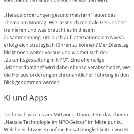
verschiedenen Seiten beleuchtet werden wird.
M
„Herausforderungen gesund meistern“ lautet das
a
Thema am Montag: Wie lässt sich mentale Gesundheit
r
trainieren und was braucht es in diesem
k
Zusammenhang, um auch auf internationalem Niveau
e
erfolgreich strategisch führen zu können? Der Dienstag
t
blickt noch weiter voraus und widmet sich der
i
„Zukunftsgestaltung in NPO“. Eine ehemalige
n
„Männerdomäne“ wird dabei ebenso verabschiedet, wie
g
die Herausforderungen ehrenamtlicher Führung in den
Blick genommen werden.
|
S
KI und Apps
p
e
Technisch wird es am Mittwoch. Dann steht das Thema
n
„Neuste Technologie im NPO-Sektor“ im Mittelpunkt.
d
Welche Sichtweisen auf die Einsatzmöglichkeiten von KI
e