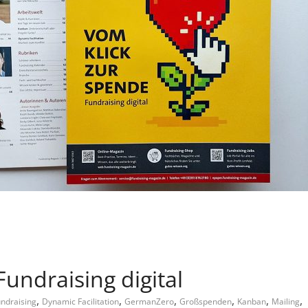
undraising digital
,
,
,
,
,
,
undraising
Dynamic Facilitation
GermanZero
Großspenden
Kanban
Mailing