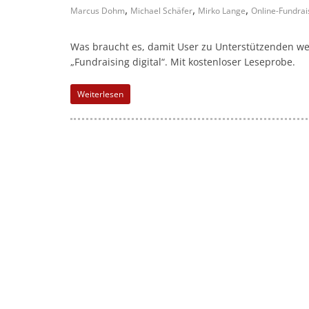
l
,
,
,
Marcus Dohm
Michael Schäfer
Mirko Lange
Online-Fundrai
-
M
Was braucht es, damit User zu Unterstützenden 
a
„Fundraising digital“. Mit kostenloser Leseprobe.
r
Weiterlesen
k
e
t
i
n
g
|
S
p
e
n