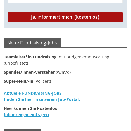
M
a
r
k
e
Neue Fundraising-Jobs
t
i
Teamleiter*in Fundraising
mit Budgetverantwortung
(unbefristet)
n
Spender/innen-Versteher
(w/m/d)
g
|
Super-Held/-in
(Vollzeit)
S
Aktuelle FUNDRAISING-JOBS
p
finden Sie hier in unserem Job-Portal.
e
Hier können Sie kostenlos
n
Jobanzeigen eintragen
d
e