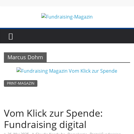
Skip
to
content
Fundraising-
Magazin
Marcus Dohm
B
r
a
PRINT-MAGAZIN
n
c
h
Vom Klick zur Spende:
e
Fundraising digital
n
m
,
,
,