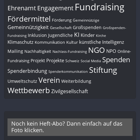
Fundraising
Engagement
Ehrenamt
Fördermittel
Förderung
Gemeinnützige
Gemeinnützigkeit
Großspenden
Gesellschaft
Großspenden-
KI
Kinder
Inklusion
Jugendliche
Fundraising
Kirche
Klimaschutz
künstliche Intelligenz
Kommunikation
Kultur
NGO
NPO
Mailing
Nachhaltigkeit
Online-
Nachlass-Fundraising
Spenden
Projekte
Projekt
Fundraising
Schweiz
Social Media
Stiftung
Spenderbindung
Spenderkommunikation
Verein
Umweltschutz
Weiterbildung
Wettbewerb
Zivilgesellschaft
Noch kein Heft-Abo? Dann einfach auf das
Foto klicken.