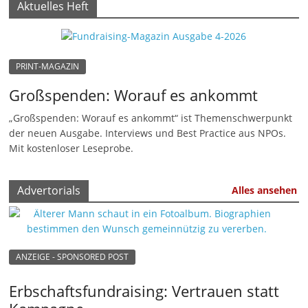
Aktuelles Heft
n
|
V
PRINT-MAGAZIN
e
Großspenden: Worauf es ankommt
r
e
„Großspenden: Worauf es ankommt“ ist Themenschwerpunkt
i
der neuen Ausgabe. Interviews und Best Practice aus NPOs.
Mit kostenloser Leseprobe.
n
e
Advertorials
|
Alles ansehen
S
t
i
ANZEIGE - SPONSORED POST
f
t
Erbschaftsfundraising: Vertrauen statt
u