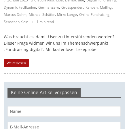
26. Mai 2025
Claudia Kaschube
Demokratie
Digital Fundraising
,
,
,
,
,
a
Dynamic Facilitation
GermanZero
Großspenden
Kanban
Mailing
,
,
,
,
Marcus Dohm
Michael Schäfer
g
Mirko Lange
Online-Fundraising
Sebastian Klein
1 min read
a
z
Was braucht es, damit User zu Unterstützenden werden?
i
Dieser Frage widmen wir uns im Themenschwerpunkt
n
„Fundraising digital“. Mit kostenloser Leseprobe.
f
Weiterlesen
ü
r
S
o
Keine Online-Artikel verpassen
z
i
a
l
-