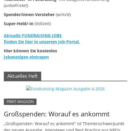
e
(unbefristet)
n
Spender/innen-Versteher
(w/m/d)
|
Super-Held/-in
(Vollzeit)
V
Aktuelle FUNDRAISING-JOBS
e
finden Sie hier in unserem Job-Portal.
r
Hier können Sie kostenlos
e
Jobanzeigen eintragen
i
n
Aktuelles Heft
e
|
S
PRINT-MAGAZIN
t
i
Großspenden: Worauf es ankommt
f
„Großspenden: Worauf es ankommt“ ist Themenschwerpunkt
t
der neuen Ausgabe. Interviews und Best Practice aus NPOs.