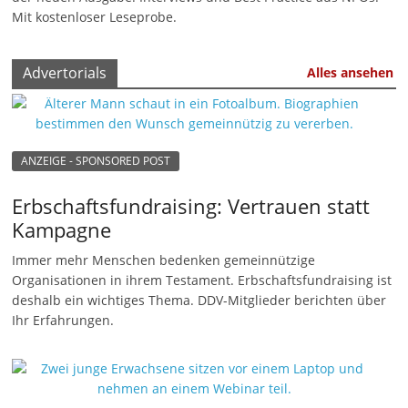
u
Mit kostenloser Leseprobe.
n
g
Advertorials
Alles ansehen
e
n
ANZEIGE - SPONSORED POST
Erbschaftsfundraising: Vertrauen statt
Kampagne
Immer mehr Menschen bedenken gemeinnützige
Organisationen in ihrem Testament. Erbschaftsfundraising ist
deshalb ein wichtiges Thema. DDV-Mitglieder berichten über
Ihr Erfahrungen.