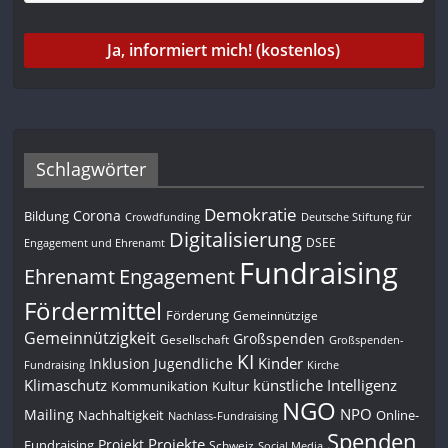
Schlagwörter
Demokratie
Corona
Bildung
Deutsche Stiftung für
Crowdfunding
Digitalisierung
DSEE
Engagement und Ehrenamt
Fundraising
Engagement
Ehrenamt
Fördermittel
Förderung
Gemeinnützige
Gemeinnützigkeit
Großspenden
Gesellschaft
Großspenden-
KI
Kinder
Inklusion
Jugendliche
Fundraising
Kirche
Klimaschutz
künstliche Intelligenz
Kommunikation
Kultur
NGO
NPO
Mailing
Nachhaltigkeit
Online-
Nachlass-Fundraising
Spenden
Projekte
Projekt
Fundraising
Schweiz
Social Media