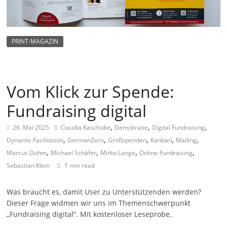
m
a
g
PRINT-MAGAZIN
a
z
i
Vom Klick zur Spende:
n
Fundraising digital
f
ü
,
,
,
26. Mai 2025
Claudia Kaschube
Demokratie
Digital Fundraising
r
,
,
,
,
,
Dynamic Facilitation
GermanZero
Großspenden
Kanban
Mailing
S
,
,
,
,
Marcus Dohm
Michael Schäfer
Mirko Lange
Online-Fundraising
o
Sebastian Klein
1 min read
z
Was braucht es, damit User zu Unterstützenden werden?
i
Dieser Frage widmen wir uns im Themenschwerpunkt
a
„Fundraising digital“. Mit kostenloser Leseprobe.
l