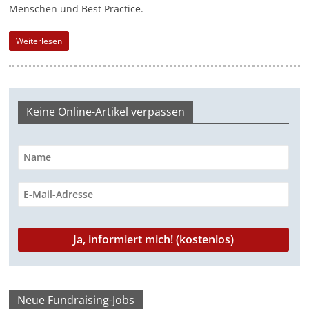
Menschen und Best Practice.
-
M
Weiterlesen
a
r
k
e
Keine Online-Artikel verpassen
t
i
n
g
|
S
p
e
n
Neue Fundraising-Jobs
d