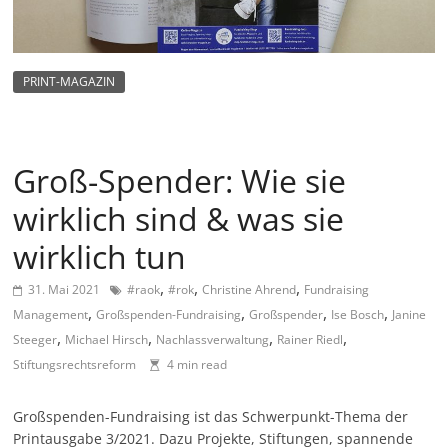
m
a
g
PRINT-MAGAZIN
a
z
i
Groß-Spender: Wie sie
n
wirklich sind & was sie
f
ü
wirklich tun
r
,
,
,
31. Mai 2021
#raok
#rok
Christine Ahrend
Fundraising
S
,
,
,
,
Management
Großspenden-Fundraising
Großspender
Ise Bosch
Janine
o
,
,
,
,
Steeger
Michael Hirsch
Nachlassverwaltung
Rainer Riedl
z
Stiftungsrechtsreform
4 min read
i
a
Großspenden-Fundraising ist das Schwerpunkt-Thema der
l
Printausgabe 3/2021. Dazu Projekte, Stiftungen, spannende