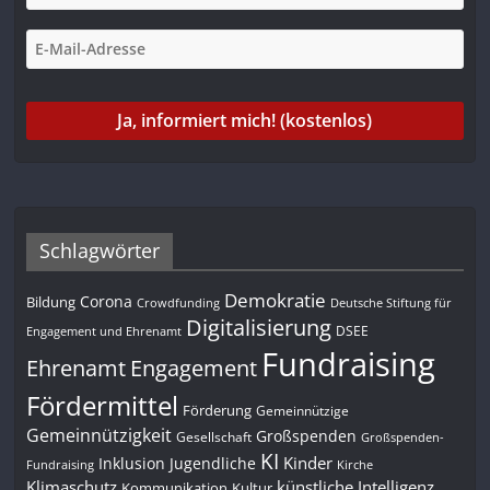
Schlagwörter
Demokratie
Corona
Bildung
Deutsche Stiftung für
Crowdfunding
Digitalisierung
DSEE
Engagement und Ehrenamt
Fundraising
Engagement
Ehrenamt
Fördermittel
Förderung
Gemeinnützige
Gemeinnützigkeit
Großspenden
Gesellschaft
Großspenden-
KI
Kinder
Inklusion
Jugendliche
Fundraising
Kirche
Klimaschutz
künstliche Intelligenz
Kommunikation
Kultur