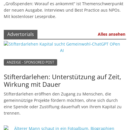
„Großspenden: Worauf es ankommt“ ist Themenschwerpunkt
u
der neuen Ausgabe. Interviews und Best Practice aus NPOs.
n
Mit kostenloser Leseprobe.
g
e
Advertorials
Alles ansehen
n
ANZEIGE - SPONSORED POST
Stifterdarlehen: Unterstützung auf Zeit,
Wirkung mit Dauer
Stifterdarlehen eröffnen den Zugang zu Menschen, die
gemeinnützige Projekte fördern möchten, ohne sich durch
eine Spende oder Zustiftung dauerhaft von ihrem Kapital zu
trennen.