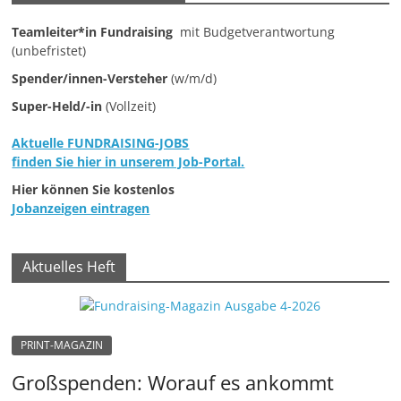
e
Teamleiter*in Fundraising
mit Budgetverantwortung
n
(unbefristet)
|
Spender/innen-Versteher
(w/m/d)
V
Super-Held/-in
(Vollzeit)
e
r
Aktuelle FUNDRAISING-JOBS
finden Sie hier in unserem Job-Portal.
e
Hier können Sie kostenlos
i
Jobanzeigen eintragen
n
e
|
Aktuelles Heft
S
t
i
PRINT-MAGAZIN
f
Großspenden: Worauf es ankommt
t