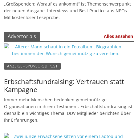
„Großspenden: Worauf es ankommt“ ist Themenschwerpunkt
u
der neuen Ausgabe. Interviews und Best Practice aus NPOs.
n
Mit kostenloser Leseprobe.
g
e
Advertorials
Alles ansehen
n
ANZEIGE - SPONSORED POST
Erbschaftsfundraising: Vertrauen statt
Kampagne
Immer mehr Menschen bedenken gemeinnützige
Organisationen in ihrem Testament. Erbschaftsfundraising ist
deshalb ein wichtiges Thema. DDV-Mitglieder berichten über
Ihr Erfahrungen.