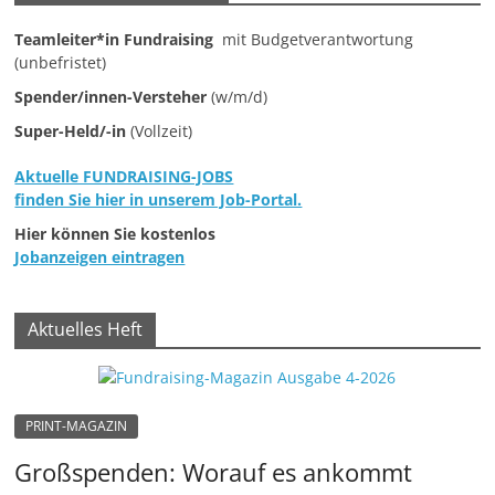
e
Teamleiter*in Fundraising
mit Budgetverantwortung
n
(unbefristet)
|
Spender/innen-Versteher
(w/m/d)
V
Super-Held/-in
(Vollzeit)
e
r
Aktuelle FUNDRAISING-JOBS
finden Sie hier in unserem Job-Portal.
e
Hier können Sie kostenlos
i
Jobanzeigen eintragen
n
e
|
Aktuelles Heft
S
t
i
PRINT-MAGAZIN
f
Großspenden: Worauf es ankommt
t