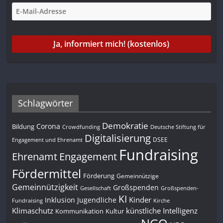
Schlagwörter
Demokratie
Corona
Bildung
Deutsche Stiftung für
Crowdfunding
Digitalisierung
DSEE
Engagement und Ehrenamt
Fundraising
Engagement
Ehrenamt
Fördermittel
Förderung
Gemeinnützige
Gemeinnützigkeit
Großspenden
Gesellschaft
Großspenden-
KI
Kinder
Inklusion
Jugendliche
Fundraising
Kirche
Klimaschutz
künstliche Intelligenz
Kommunikation
Kultur