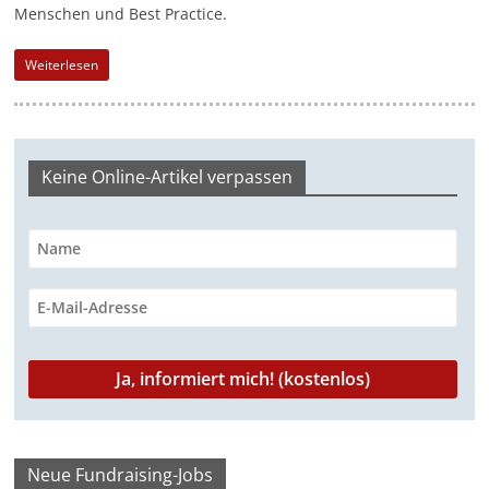
Menschen und Best Practice.
-
M
Weiterlesen
a
r
k
e
Keine Online-Artikel verpassen
t
i
n
g
|
S
p
e
n
Neue Fundraising-Jobs
d