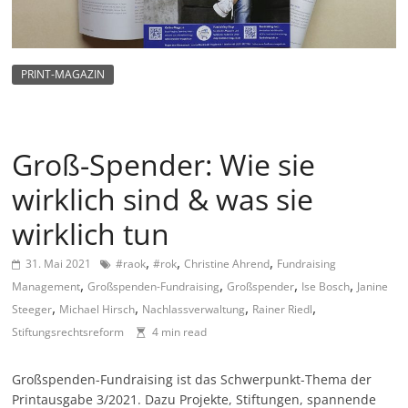
m
a
g
PRINT-MAGAZIN
a
z
i
Groß-Spender: Wie sie
n
wirklich sind & was sie
f
ü
wirklich tun
r
,
,
,
31. Mai 2021
#raok
#rok
Christine Ahrend
Fundraising
S
,
,
,
,
Management
Großspenden-Fundraising
Großspender
Ise Bosch
Janine
o
,
,
,
,
Steeger
Michael Hirsch
Nachlassverwaltung
Rainer Riedl
z
Stiftungsrechtsreform
4 min read
i
a
Großspenden-Fundraising ist das Schwerpunkt-Thema der
l
Printausgabe 3/2021. Dazu Projekte, Stiftungen, spannende