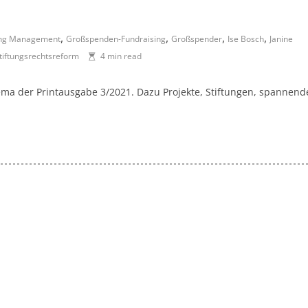
,
,
,
,
ing Management
Großspenden-Fundraising
Großspender
Ise Bosch
Janine
tiftungsrechtsreform
4 min read
a der Printausgabe 3/2021. Dazu Projekte, Stiftungen, spannend