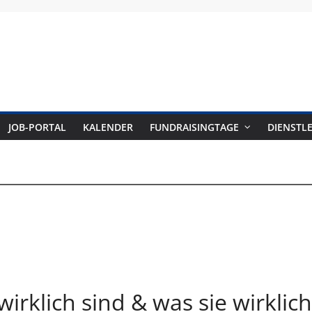
raising-
JOB-PORTAL
KALENDER
FUNDRAISINGTAGE
DIENSTLE
azin
irklich sind & was sie wirklich