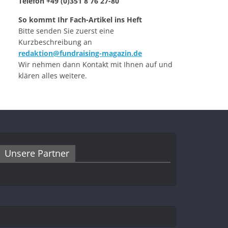
Telefon +49 (0)351 8 76 27-80
So kommt Ihr Fach-Artikel ins Heft
Bitte senden Sie zuerst eine
Kurzbeschreibung an
redaktion@fundraising-magazin.de
Wir nehmen dann Kontakt mit Ihnen auf und
klären alles weitere.
Unsere Partner