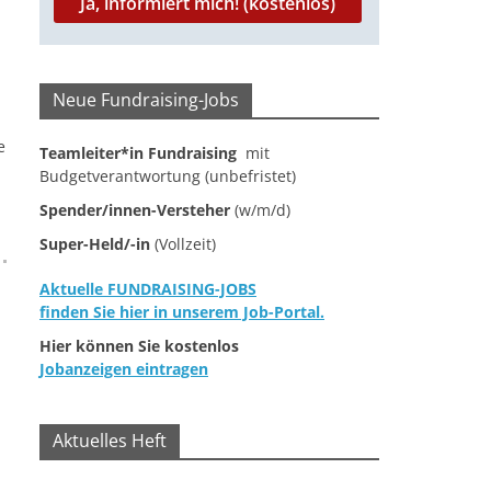
Neue Fundraising-Jobs
e
Teamleiter*in Fundraising
mit
Budgetverantwortung (unbefristet)
Spender/innen-Versteher
(w/m/d)
Super-Held/-in
(Vollzeit)
Aktuelle FUNDRAISING-JOBS
finden Sie hier in unserem Job-Portal.
Hier können Sie kostenlos
Jobanzeigen eintragen
Aktuelles Heft