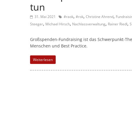
n
tun
m
,
,
,
a
31. Mai 2021
#raok
#rok
Christine Ahrend
Fundrais
,
,
,
,
Steeger
Michael Hirsch
Nachlassverwaltung
Rainer Riedl
S
g
a
Großspenden-Fundraising ist das Schwerpunkt-Them
z
Menschen und Best Practice.
i
n
Weiterlesen
f
ü
r
S
o
z
i
a