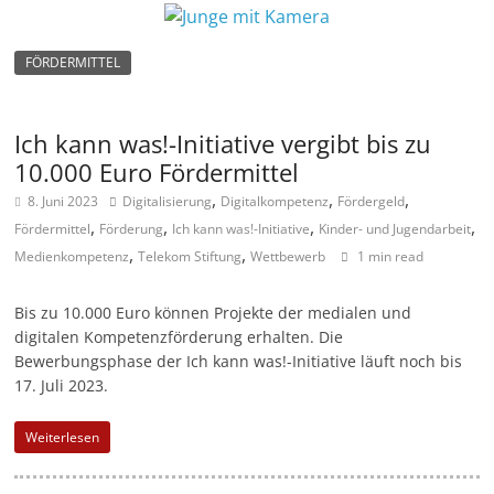
n
|
FÖRDERMITTEL
V
e
Ich kann was!-Initiative vergibt bis zu
r
10.000 Euro Fördermittel
e
,
,
,
8. Juni 2023
Digitalisierung
Digitalkompetenz
Fördergeld
i
,
,
,
,
Fördermittel
Förderung
Ich kann was!-Initiative
Kinder- und Jugendarbeit
n
,
,
Medienkompetenz
Telekom Stiftung
Wettbewerb
1 min read
e
|
Bis zu 10.000 Euro können Projekte der medialen und
S
digitalen Kompetenzförderung erhalten. Die
Bewerbungsphase der Ich kann was!-Initiative läuft noch bis
t
17. Juli 2023.
i
f
Weiterlesen
t
u