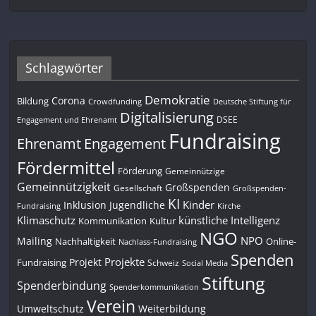
Schlagwörter
Demokratie
Corona
Bildung
Deutsche Stiftung für
Crowdfunding
Digitalisierung
DSEE
Engagement und Ehrenamt
Fundraising
Engagement
Ehrenamt
Fördermittel
Förderung
Gemeinnützige
Gemeinnützigkeit
Großspenden
Gesellschaft
Großspenden-
KI
Kinder
Inklusion
Jugendliche
Fundraising
Kirche
Klimaschutz
künstliche Intelligenz
Kommunikation
Kultur
NGO
NPO
Mailing
Nachhaltigkeit
Online-
Nachlass-Fundraising
Spenden
Projekte
Projekt
Fundraising
Schweiz
Social Media
Stiftung
Spenderbindung
Spenderkommunikation
Verein
Umweltschutz
Weiterbildung