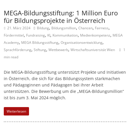
M
MEGA-Bildungsstiftung: 1 Million Euro
a
für Bildungsprojekte in Österreich
r
,
,
,
,
21. März 2024
Bildung
Bildungsmillion
Chancen
Fairness
k
,
,
,
,
,
Fördermittel
Fundraising
KI
Kommunikation
Medienkompetenz
MEGA
e
,
,
,
Academy
MEGA Bildungsstiftung
Organisationsentwicklung
t
,
,
,
Sprachförderung
Stiftung
Wettbewerb
Wirtschaftsuniversität Wien
1
i
min read
n
g
Die MEGA-Bildungsstiftung unterstützt Projekte und Initiativen
in Österreich, die sich für das Bildungssystem starkmachen
|
und Pädagoginnen und Pädagogen bei ihrer Arbeit
S
unterstützen. Die Bewerbung um die „MEGA-Bildungsmillion“
p
ist bis zum 3. Mai 2024 möglich.
e
Weiterlesen
n
d
e