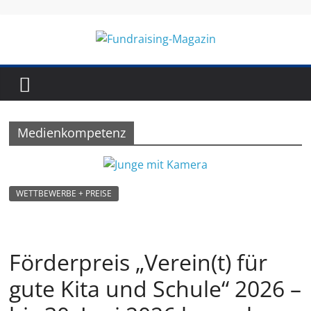
Skip
to
content
Fundraising-
Magazin
Medienkompetenz
B
r
a
WETTBEWERBE + PREISE
n
c
h
Förderpreis „Verein(t) für
e
gute Kita und Schule“ 2026 –
n
m