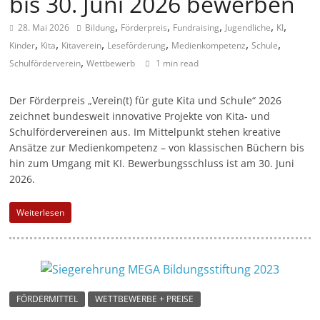
bis 30. Juni 2026 bewerben
a
,
,
,
,
,
28. Mai 2026
Bildung
Förderpreis
Fundraising
Jugendliche
KI
g
,
,
,
,
,
,
Kinder
Kita
Kitaverein
Leseförderung
Medienkompetenz
Schule
a
,
Schulförderverein
Wettbewerb
1 min read
z
i
Der Förderpreis „Verein(t) für gute Kita und Schule“ 2026
zeichnet bundesweit innovative Projekte von Kita- und
n
Schulfördervereinen aus. Im Mittelpunkt stehen kreative
f
Ansätze zur Medienkompetenz – von klassischen Büchern bis
ü
hin zum Umgang mit KI. Bewerbungsschluss ist am 30. Juni
r
2026.
S
Weiterlesen
o
z
i
a
l
FÖRDERMITTEL
WETTBEWERBE + PREISE
-