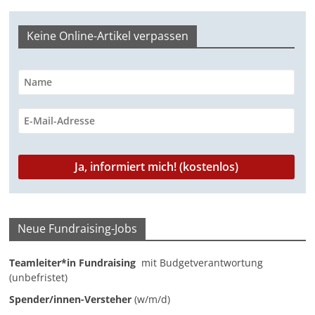
n
Keine Online-Artikel verpassen
g
e
n
Neue Fundraising-Jobs
Teamleiter*in Fundraising
mit Budgetverantwortung
(unbefristet)
Spender/innen-Versteher
(w/m/d)