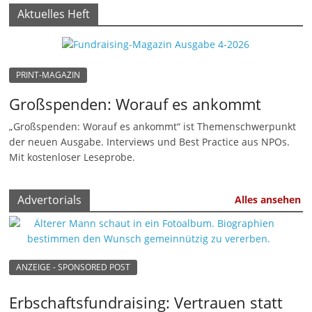
Aktuelles Heft
M
a
r
k
PRINT-MAGAZIN
e
Großspenden: Worauf es ankommt
t
„Großspenden: Worauf es ankommt“ ist Themenschwerpunkt
i
der neuen Ausgabe. Interviews und Best Practice aus NPOs.
n
Mit kostenloser Leseprobe.
g
|
Advertorials
Alles ansehen
S
p
e
ANZEIGE - SPONSORED POST
n
d
Erbschaftsfundraising: Vertrauen statt
e