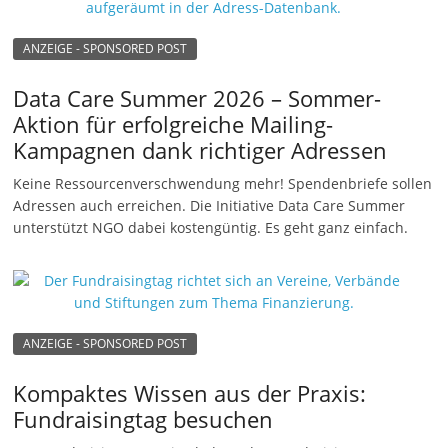
n
ANZEIGE - SPONSORED POST
g
e
Data Care Summer 2026 – Sommer-
n
Aktion für erfolgreiche Mailing-
Kampagnen dank richtiger Adressen
Keine Ressourcenverschwendung mehr! Spendenbriefe sollen
Adressen auch erreichen. Die Initiative Data Care Summer
unterstützt NGO dabei kostengüntig. Es geht ganz einfach.
ANZEIGE - SPONSORED POST
Kompaktes Wissen aus der Praxis:
Fundraisingtag besuchen