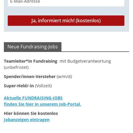
a
g
a
z
i
Neue Fundraising-Jobs
n
f
Teamleiter*in Fundraising
mit Budgetverantwortung
ü
(unbefristet)
r
Spender/innen-Versteher
(w/m/d)
S
Super-Held/-in
(Vollzeit)
o
Aktuelle FUNDRAISING-JOBS
z
finden Sie hier in unserem Job-Portal.
i
Hier können Sie kostenlos
a
Jobanzeigen eintragen
l
-