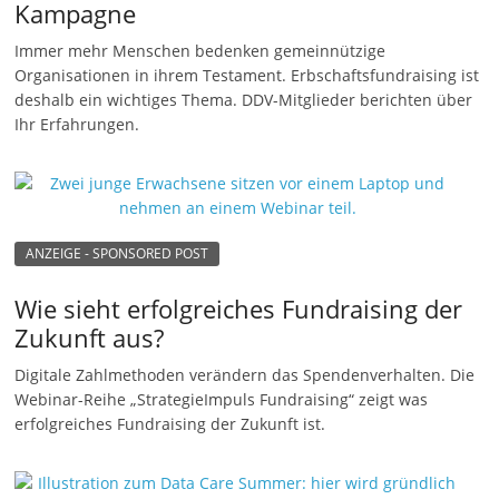
Kampagne
n
Immer mehr Menschen bedenken gemeinnützige
|
Organisationen in ihrem Testament. Erbschaftsfundraising ist
V
deshalb ein wichtiges Thema. DDV-Mitglieder berichten über
e
Ihr Erfahrungen.
r
e
i
n
ANZEIGE - SPONSORED POST
e
Wie sieht erfolgreiches Fundraising der
|
Zukunft aus?
S
t
Digitale Zahlmethoden verändern das Spendenverhalten. Die
Webinar-Reihe „StrategieImpuls Fundraising“ zeigt was
i
erfolgreiches Fundraising der Zukunft ist.
f
t
u