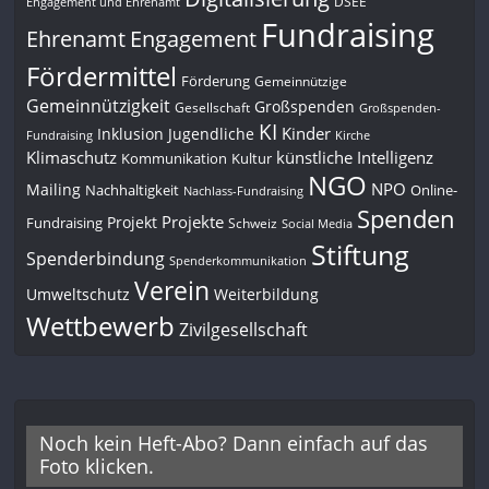
DSEE
Engagement und Ehrenamt
Fundraising
Engagement
Ehrenamt
Fördermittel
Förderung
Gemeinnützige
Gemeinnützigkeit
Großspenden
Gesellschaft
Großspenden-
KI
Kinder
Inklusion
Jugendliche
Fundraising
Kirche
Klimaschutz
künstliche Intelligenz
Kommunikation
Kultur
NGO
NPO
Mailing
Nachhaltigkeit
Online-
Nachlass-Fundraising
Spenden
Projekte
Projekt
Fundraising
Schweiz
Social Media
Stiftung
Spenderbindung
Spenderkommunikation
Verein
Umweltschutz
Weiterbildung
Wettbewerb
Zivilgesellschaft
Noch kein Heft-Abo? Dann einfach auf das
Foto klicken.