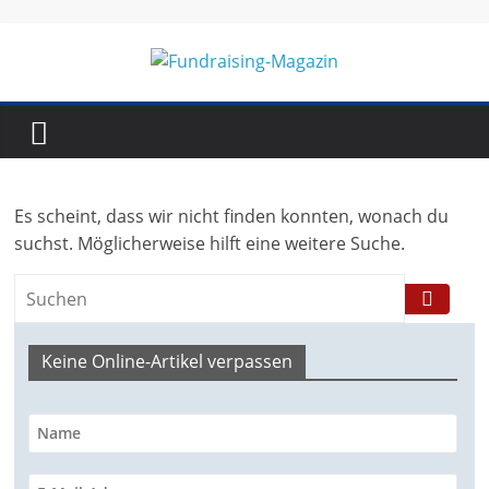
Skip
to
content
Fundraising-
Magazin
Es scheint, dass wir nicht finden konnten, wonach du
B
suchst. Möglicherweise hilft eine weitere Suche.
r
a
n
Keine Online-Artikel verpassen
c
h
e
n
m