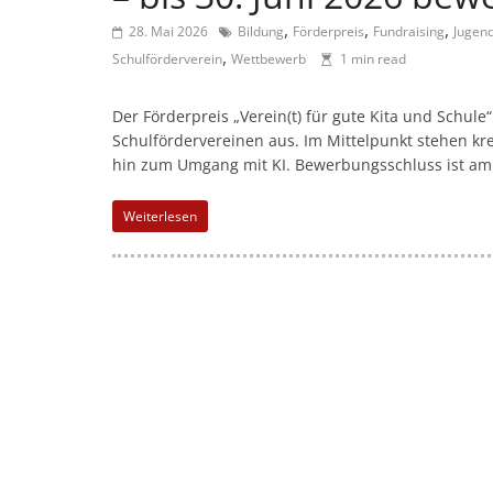
l
,
,
,
-
28. Mai 2026
Bildung
Förderpreis
Fundraising
Jugend
,
Schulförderverein
Wettbewerb
1 min read
M
a
Der Förderpreis „Verein(t) für gute Kita und Schule
r
Schulfördervereinen aus. Im Mittelpunkt stehen kr
k
hin zum Umgang mit KI. Bewerbungsschluss ist am 
e
t
Weiterlesen
i
n
g
|
S
p
e
n