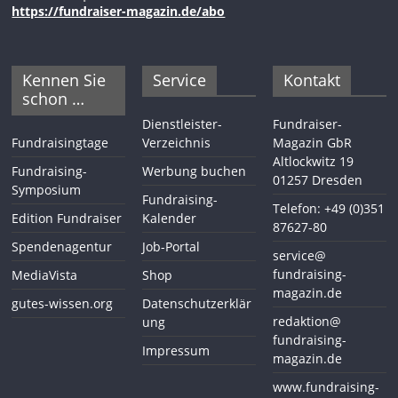
https://fundraiser-magazin.de/abo
Kennen Sie
Service
Kontakt
schon …
Dienstleister-
Fundraiser-
Fundraisingtage
Verzeichnis
Magazin GbR
Altlockwitz 19
Fundraising-
Werbung buchen
01257 Dresden
Symposium
Fundraising-
Telefon: +49 (0)351
Edition Fundraiser
Kalender
87627-80
Spendenagentur
Job-Portal
service@
fundraising-
MediaVista
Shop
magazin.de
gutes-wissen.org
Datenschutzerklär
redaktion@
ung
fundraising-
Impressum
magazin.de
www.fundraising-