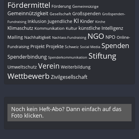
Fördermittel
Förderung
Gemeinnützige
Gemeinnützigkeit
Großspenden
Gesellschaft
Großspenden-
KI
Kinder
Inklusion
Jugendliche
Fundraising
Kirche
Klimaschutz
künstliche Intelligenz
Kommunikation
Kultur
NGO
NPO
Mailing
Nachhaltigkeit
Online-
Nachlass-Fundraising
Spenden
Projekte
Projekt
Fundraising
Schweiz
Social Media
Stiftung
Spenderbindung
Spenderkommunikation
Verein
Umweltschutz
Weiterbildung
Wettbewerb
Zivilgesellschaft
Noch kein Heft-Abo? Dann einfach auf das
Foto klicken.