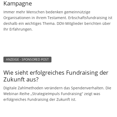
Kampagne
n
Immer mehr Menschen bedenken gemeinnützige
|
Organisationen in ihrem Testament. Erbschaftsfundraising ist
V
deshalb ein wichtiges Thema. DDV-Mitglieder berichten über
e
Ihr Erfahrungen.
r
e
i
n
ANZEIGE - SPONSORED POST
e
Wie sieht erfolgreiches Fundraising der
|
Zukunft aus?
S
t
Digitale Zahlmethoden verändern das Spendenverhalten. Die
Webinar-Reihe „StrategieImpuls Fundraising“ zeigt was
i
erfolgreiches Fundraising der Zukunft ist.
f
t
u