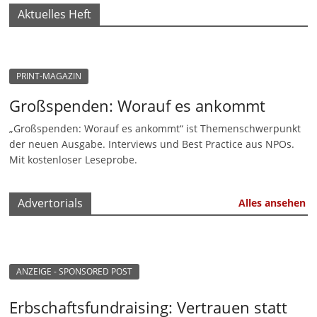
Aktuelles Heft
M
a
r
k
PRINT-MAGAZIN
e
Großspenden: Worauf es ankommt
t
„Großspenden: Worauf es ankommt“ ist Themenschwerpunkt
i
der neuen Ausgabe. Interviews und Best Practice aus NPOs.
n
Mit kostenloser Leseprobe.
g
|
Advertorials
Alles ansehen
S
p
e
ANZEIGE - SPONSORED POST
n
d
Erbschaftsfundraising: Vertrauen statt
e