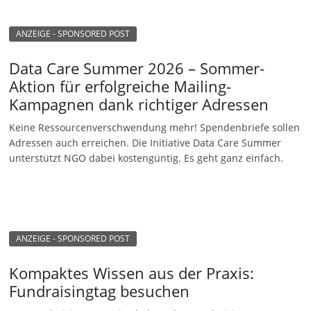
n
ANZEIGE - SPONSORED POST
g
e
Data Care Summer 2026 – Sommer-
n
Aktion für erfolgreiche Mailing-
Kampagnen dank richtiger Adressen
Keine Ressourcenverschwendung mehr! Spendenbriefe sollen
Adressen auch erreichen. Die Initiative Data Care Summer
unterstützt NGO dabei kostengüntig. Es geht ganz einfach.
ANZEIGE - SPONSORED POST
Kompaktes Wissen aus der Praxis:
Fundraisingtag besuchen