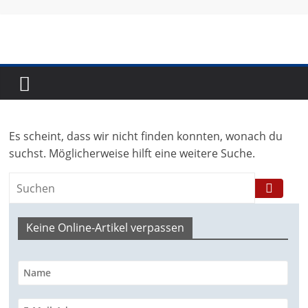
Skip
to
content
Fundraising-
Magazin
Es scheint, dass wir nicht finden konnten, wonach du
B
suchst. Möglicherweise hilft eine weitere Suche.
r
a
n
Keine Online-Artikel verpassen
c
h
e
n
m