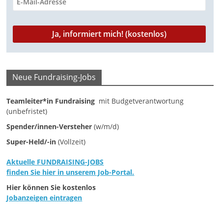
a
g
a
z
i
Neue Fundraising-Jobs
n
f
Teamleiter*in Fundraising
mit Budgetverantwortung
ü
(unbefristet)
r
Spender/innen-Versteher
(w/m/d)
S
Super-Held/-in
(Vollzeit)
o
Aktuelle FUNDRAISING-JOBS
z
finden Sie hier in unserem Job-Portal.
i
Hier können Sie kostenlos
a
Jobanzeigen eintragen
l
-