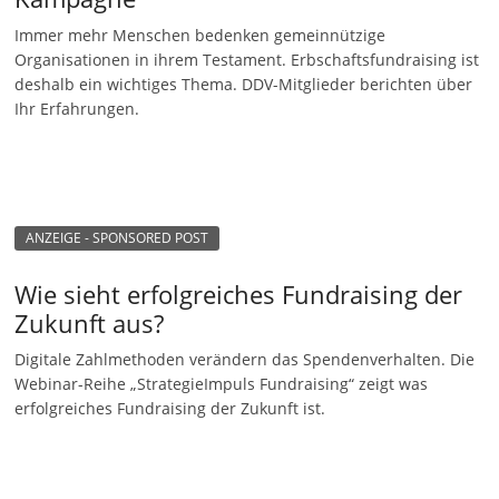
n
Immer mehr Menschen bedenken gemeinnützige
g
Organisationen in ihrem Testament. Erbschaftsfundraising ist
deshalb ein wichtiges Thema. DDV-Mitglieder berichten über
e
Ihr Erfahrungen.
n
ANZEIGE - SPONSORED POST
Wie sieht erfolgreiches Fundraising der
Zukunft aus?
Digitale Zahlmethoden verändern das Spendenverhalten. Die
Webinar-Reihe „StrategieImpuls Fundraising“ zeigt was
erfolgreiches Fundraising der Zukunft ist.