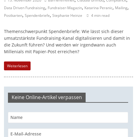
13. November 2020
Barrierefreiheit
Claudia Grimbo
Compliance
,
,
,
,
a
Data Driven Fundraising
Fundraiser-Magazin
Katarina Peranic
Mailing
,
,
Postkarten
Spendenbriefe
g
Stephanie Heinze
4 min read
a
Themenschwerpunkt Spendenbriefe: Wie lässt sich dieser
z
umsatzstärkste Fundraising-Kanal digitalisieren und damit in
i
die Zukunft führen? Und werden wir irgendwann auch
n
Millenials mit Papier-Post erreichen?
f
Weiterlesen
ü
r
S
o
Keine Online-Artikel verpassen
z
i
a
l
-