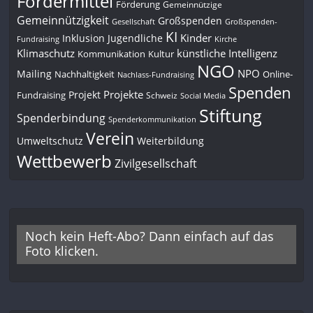
Fördermittel
Förderung
Gemeinnützige
Gemeinnützigkeit
Großspenden
Gesellschaft
Großspenden-
KI
Kinder
Inklusion
Jugendliche
Fundraising
Kirche
Klimaschutz
künstliche Intelligenz
Kommunikation
Kultur
NGO
NPO
Mailing
Nachhaltigkeit
Online-
Nachlass-Fundraising
Spenden
Projekte
Projekt
Fundraising
Schweiz
Social Media
Stiftung
Spenderbindung
Spenderkommunikation
Verein
Umweltschutz
Weiterbildung
Wettbewerb
Zivilgesellschaft
Noch kein Heft-Abo? Dann einfach auf das
Foto klicken.