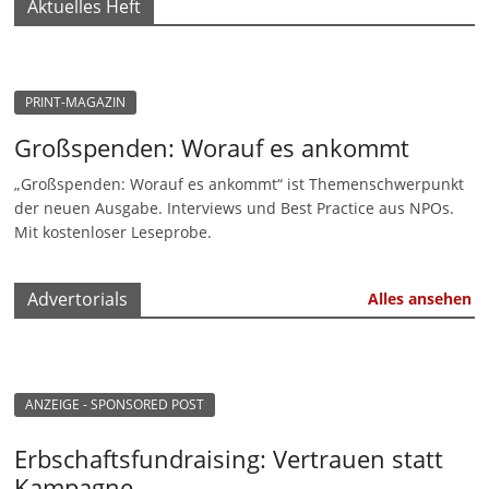
Aktuelles Heft
n
|
V
PRINT-MAGAZIN
e
Großspenden: Worauf es ankommt
r
e
„Großspenden: Worauf es ankommt“ ist Themenschwerpunkt
der neuen Ausgabe. Interviews und Best Practice aus NPOs.
i
Mit kostenloser Leseprobe.
n
e
Advertorials
Alles ansehen
|
S
t
i
ANZEIGE - SPONSORED POST
f
Erbschaftsfundraising: Vertrauen statt
t
Kampagne
u