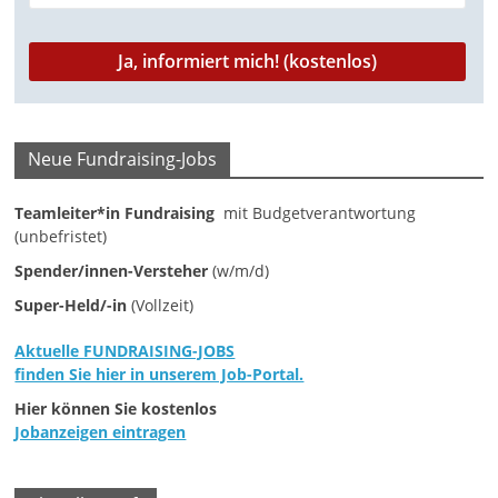
M
a
r
k
e
Neue Fundraising-Jobs
t
i
Teamleiter*in Fundraising
mit Budgetverantwortung
(unbefristet)
n
Spender/innen-Versteher
(w/m/d)
g
Super-Held/-in
(Vollzeit)
|
S
Aktuelle FUNDRAISING-JOBS
p
finden Sie hier in unserem Job-Portal.
e
Hier können Sie kostenlos
n
Jobanzeigen eintragen
d
e