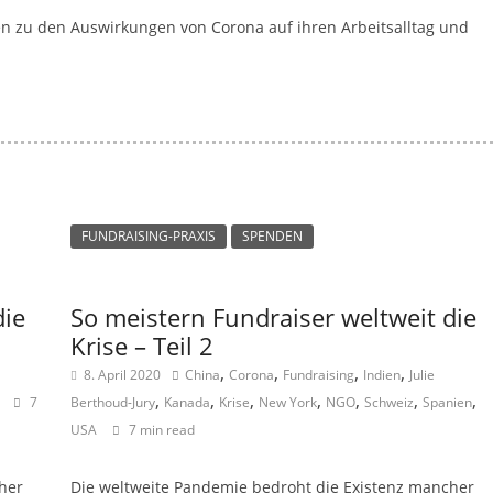
a
gen zu den Auswirkungen von Corona auf ihren Arbeitsalltag und
g
a
z
i
n
f
FUNDRAISING-PRAXIS
SPENDEN
ü
r
S
die
So meistern Fundraiser weltweit die
o
Krise – Teil 2
z
,
,
,
,
8. April 2020
China
Corona
Fundraising
Indien
Julie
i
,
,
,
,
,
,
,
7
Berthoud-Jury
Kanada
Krise
New York
NGO
Schweiz
Spanien
a
USA
7 min read
l
-
her
Die weltweite Pandemie bedroht die Existenz mancher