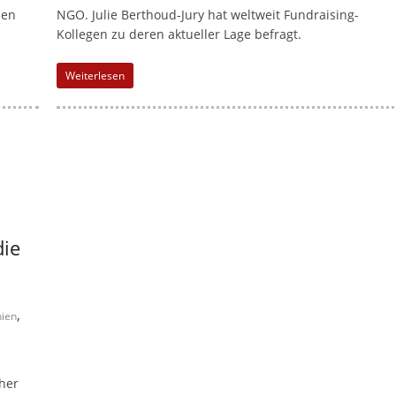
len
NGO. Julie Berthoud-Jury hat weltweit Fundraising-
M
Kollegen zu deren aktueller Lage befragt.
a
r
Weiterlesen
k
e
t
i
n
g
|
die
S
p
,
e
ien
n
d
her
e