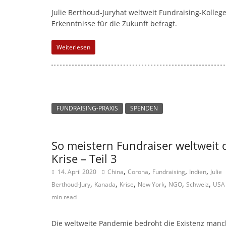
Julie Berthoud-Juryhat weltweit Fundraising-Kolle
Erkenntnisse für die Zukunft befragt.
Weiterlesen
FUNDRAISING-PRAXIS
SPENDEN
So meistern Fundraiser weltweit 
Krise – Teil 3
,
,
,
,
14. April 2020
China
Corona
Fundraising
Indien
Julie
,
,
,
,
,
,
Berthoud-Jury
Kanada
Krise
New York
NGO
Schweiz
USA
min read
Die weltweite Pandemie bedroht die Existenz manc