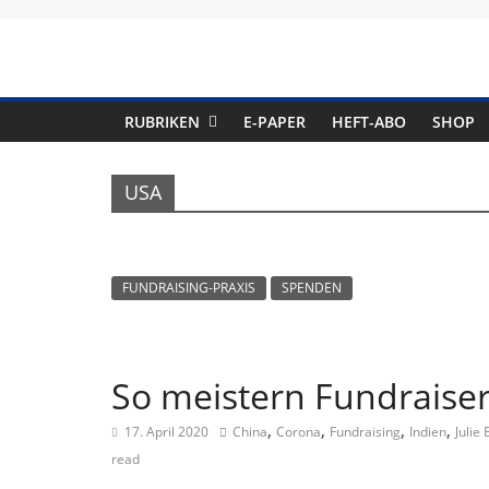
Skip
to
content
RUBRIKEN
E-PAPER
HEFT-ABO
SHOP
USA
FUNDRAISING-PRAXIS
SPENDEN
So meistern Fundraiser 
,
,
,
,
17. April 2020
China
Corona
Fundraising
Indien
Julie
read