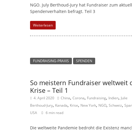
NGO. July Berthoud-Jury hat Fundraiser zum aktuel
Spendenverhalten befragt. Teil 3
Weiterlesen
FUNDRAISING-PRAXIS
SPENDEN
So meistern Fundraiser weltweit 
Krise – Teil 1
,
,
,
,
4. April 2020
China
Corona
Fundraising
Indien
Julie
,
,
,
,
,
,
Berthoud-Jury
Kanada
Krise
New York
NGO
Schweiz
Span
USA
6 min read
Die weltweite Pandemie bedroht die Existenz manc