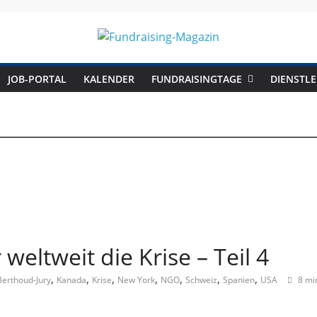
Fundraising-
JOB-PORTAL
KALENDER
FUNDRAISINGTAGE
DIENSTLE
Magazin
B
r
a
n
c
weltweit die Krise – Teil 4
h
e
,
,
,
,
,
,
,
 Berthoud-Jury
Kanada
Krise
New York
NGO
Schweiz
Spanien
USA
8 mi
n
m