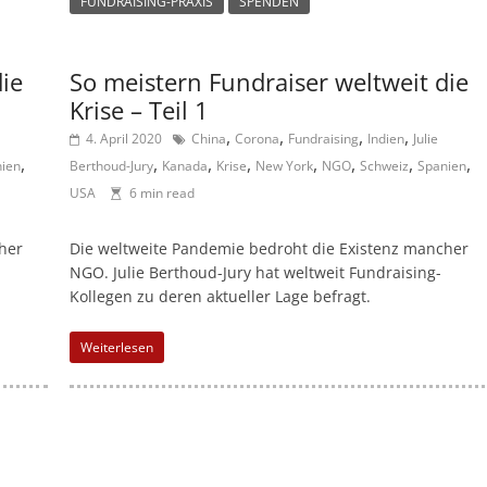
FUNDRAISING-PRAXIS
SPENDEN
die
So meistern Fundraiser weltweit die
Krise – Teil 1
,
,
,
,
4. April 2020
China
Corona
Fundraising
Indien
Julie
,
,
,
,
,
,
,
,
ien
Berthoud-Jury
Kanada
Krise
New York
NGO
Schweiz
Spanien
USA
6 min read
her
Die weltweite Pandemie bedroht die Existenz mancher
NGO. Julie Berthoud-Jury hat weltweit Fundraising-
Kollegen zu deren aktueller Lage befragt.
Weiterlesen