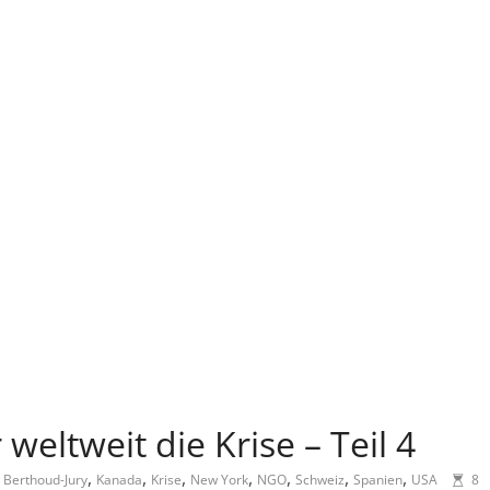
weltweit die Krise – Teil 4
,
,
,
,
,
,
,
e Berthoud-Jury
Kanada
Krise
New York
NGO
Schweiz
Spanien
USA
8