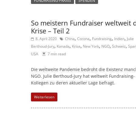
d
FUNDRAISING-PRAXIS
SPENDEN
e
n
So meistern Fundraiser weltweit 
|
Krise – Teil 2
V
,
,
,
,
8. April 2020
China
Corona
Fundraising
Indien
Julie
e
,
,
,
,
,
,
Berthoud-Jury
Kanada
Krise
New York
NGO
Schweiz
Span
r
USA
7 min read
e
i
Die weltweite Pandemie bedroht die Existenz manc
NGO. Julie Berthoud-Jury hat weltweit Fundraising-
n
Kollegen zu deren aktueller Lage befragt.
e
|
Weiterlesen
S
t
i
f