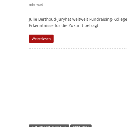
l
min read
-
M
Julie Berthoud-Juryhat weltweit Fundraising-Kolle
a
Erkenntnisse für die Zukunft befragt.
r
Weiterlesen
k
e
t
i
n
g
|
S
p
e
n