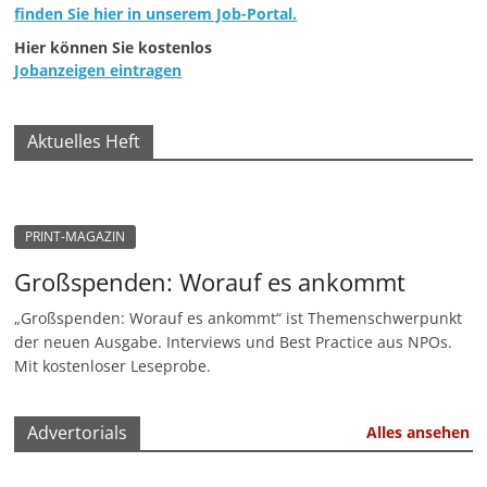
finden Sie hier in unserem Job-Portal.
e
Hier können Sie kostenlos
n
Jobanzeigen eintragen
|
V
e
Aktuelles Heft
r
e
i
PRINT-MAGAZIN
n
Großspenden: Worauf es ankommt
e
„Großspenden: Worauf es ankommt“ ist Themenschwerpunkt
|
der neuen Ausgabe. Interviews und Best Practice aus NPOs.
S
Mit kostenloser Leseprobe.
t
i
Advertorials
Alles ansehen
f
t