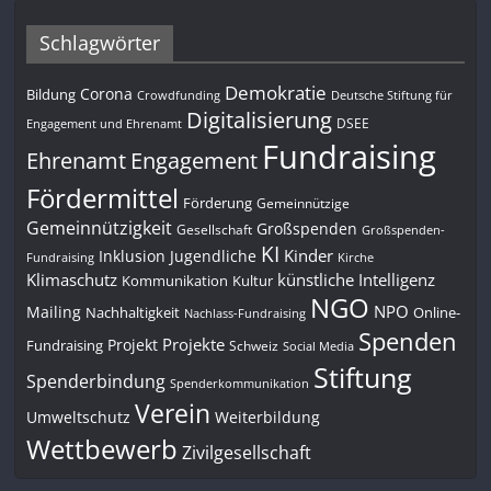
Schlagwörter
Demokratie
Corona
Bildung
Deutsche Stiftung für
Crowdfunding
Digitalisierung
DSEE
Engagement und Ehrenamt
Fundraising
Engagement
Ehrenamt
Fördermittel
Förderung
Gemeinnützige
Gemeinnützigkeit
Großspenden
Gesellschaft
Großspenden-
KI
Kinder
Inklusion
Jugendliche
Fundraising
Kirche
Klimaschutz
künstliche Intelligenz
Kommunikation
Kultur
NGO
NPO
Mailing
Nachhaltigkeit
Online-
Nachlass-Fundraising
Spenden
Projekte
Projekt
Fundraising
Schweiz
Social Media
Stiftung
Spenderbindung
Spenderkommunikation
Verein
Umweltschutz
Weiterbildung
Wettbewerb
Zivilgesellschaft