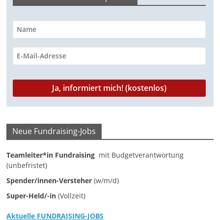
-
M
a
r
k
e
t
i
n
Neue Fundraising-Jobs
g
|
Teamleiter*in Fundraising
mit Budgetverantwortung
S
(unbefristet)
p
Spender/innen-Versteher
(w/m/d)
e
Super-Held/-in
(Vollzeit)
n
d
Aktuelle FUNDRAISING-JOBS