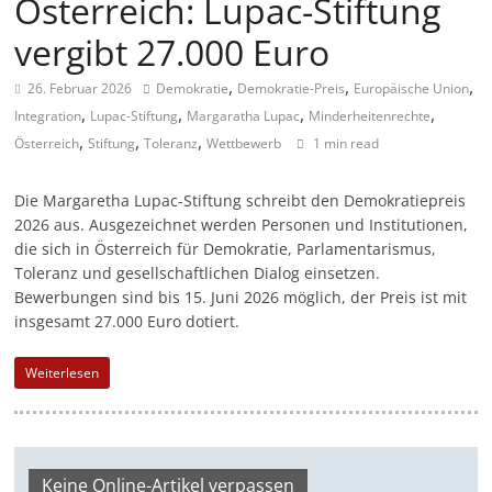
Österreich: Lupac-Stiftung
m
vergibt 27.000 Euro
a
g
,
,
,
26. Februar 2026
Demokratie
Demokratie-Preis
Europäische Union
a
,
,
,
,
Integration
Lupac-Stiftung
Margaratha Lupac
Minderheitenrechte
,
,
,
z
Österreich
Stiftung
Toleranz
Wettbewerb
1 min read
i
Die Margaretha Lupac-Stiftung schreibt den Demokratiepreis
n
2026 aus. Ausgezeichnet werden Personen und Institutionen,
f
die sich in Österreich für Demokratie, Parlamentarismus,
ü
Toleranz und gesellschaftlichen Dialog einsetzen.
r
Bewerbungen sind bis 15. Juni 2026 möglich, der Preis ist mit
insgesamt 27.000 Euro dotiert.
S
o
Weiterlesen
z
i
a
l
Keine Online-Artikel verpassen