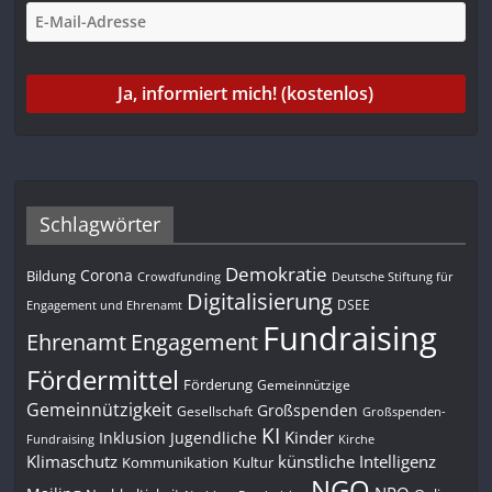
Schlagwörter
Demokratie
Corona
Bildung
Deutsche Stiftung für
Crowdfunding
Digitalisierung
DSEE
Engagement und Ehrenamt
Fundraising
Engagement
Ehrenamt
Fördermittel
Förderung
Gemeinnützige
Gemeinnützigkeit
Großspenden
Gesellschaft
Großspenden-
KI
Kinder
Inklusion
Jugendliche
Fundraising
Kirche
Klimaschutz
künstliche Intelligenz
Kommunikation
Kultur
NGO