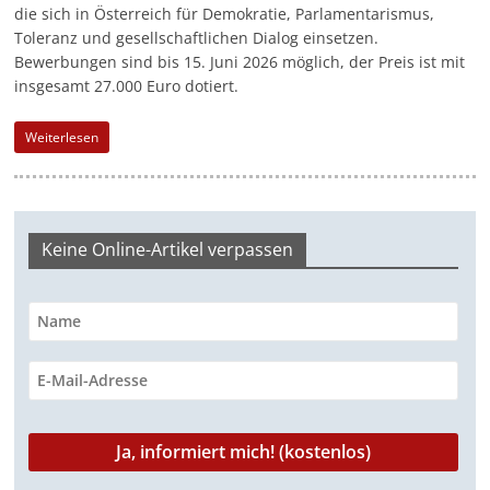
die sich in Österreich für Demokratie, Parlamentarismus,
-
Toleranz und gesellschaftlichen Dialog einsetzen.
M
Bewerbungen sind bis 15. Juni 2026 möglich, der Preis ist mit
a
insgesamt 27.000 Euro dotiert.
r
Weiterlesen
k
e
t
i
Keine Online-Artikel verpassen
n
g
|
S
p
e
n
d