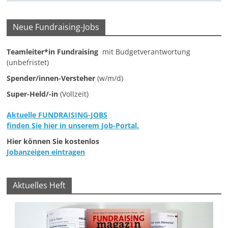
e
n
Neue Fundraising-Jobs
|
V
Teamleiter*in Fundraising
mit Budgetverantwortung
(unbefristet)
e
Spender/innen-Versteher
(w/m/d)
r
e
Super-Held/-in
(Vollzeit)
i
Aktuelle FUNDRAISING-JOBS
n
finden Sie hier in unserem Job-Portal.
e
Hier können Sie kostenlos
|
Jobanzeigen eintragen
S
t
Aktuelles Heft
i
f
t