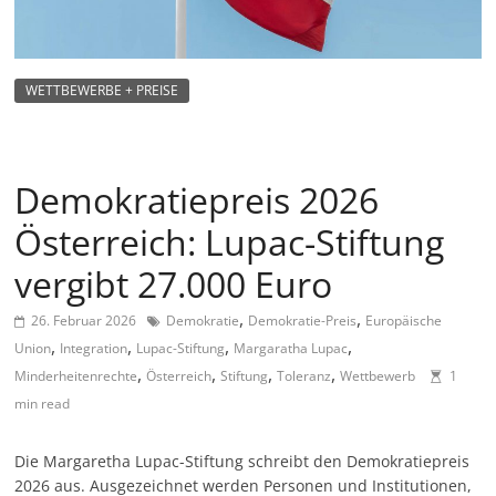
m
a
g
WETTBEWERBE + PREISE
a
z
i
Demokratiepreis 2026
n
Österreich: Lupac-Stiftung
f
ü
vergibt 27.000 Euro
r
,
,
26. Februar 2026
Demokratie
Demokratie-Preis
Europäische
S
,
,
,
,
Union
Integration
Lupac-Stiftung
Margaratha Lupac
o
,
,
,
,
Minderheitenrechte
Österreich
Stiftung
Toleranz
Wettbewerb
1
z
min read
i
a
Die Margaretha Lupac-Stiftung schreibt den Demokratiepreis
l
2026 aus. Ausgezeichnet werden Personen und Institutionen,