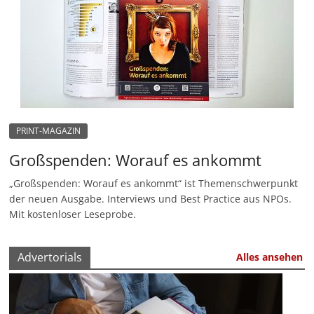
u
n
g
e
n
PRINT-MAGAZIN
Großspenden: Worauf es ankommt
„Großspenden: Worauf es ankommt“ ist Themenschwerpunkt
der neuen Ausgabe. Interviews und Best Practice aus NPOs.
Mit kostenloser Leseprobe.
Advertorials
Alles ansehen