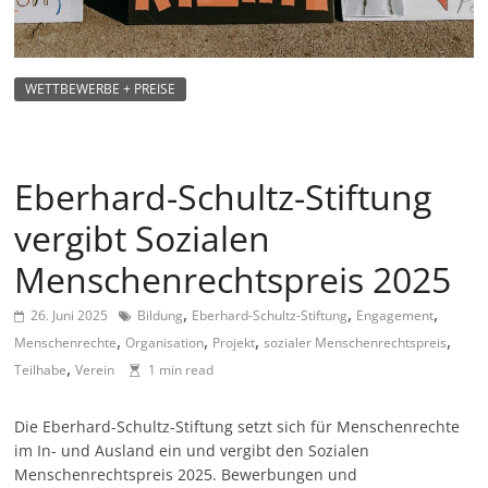
m
a
g
WETTBEWERBE + PREISE
a
z
i
Eberhard-Schultz-Stiftung
n
vergibt Sozialen
f
ü
Menschenrechtspreis 2025
r
,
,
,
26. Juni 2025
Bildung
Eberhard-Schultz-Stiftung
Engagement
S
,
,
,
,
Menschenrechte
Organisation
Projekt
sozialer Menschenrechtspreis
o
,
Teilhabe
Verein
1 min read
z
i
Die Eberhard-Schultz-Stiftung setzt sich für Menschenrechte
a
im In- und Ausland ein und vergibt den Sozialen
Menschenrechtspreis 2025. Bewerbungen und
l