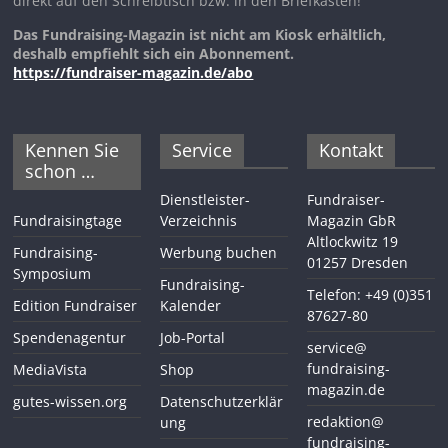
direkt auf den Schreibtisch bzw. in den Briefkasten!
Das Fundraising-Magazin ist nicht am Kiosk erhältlich,
deshalb empfiehlt sich ein Abonnement.
https://fundraiser-magazin.de/abo
Kennen Sie
Service
Kontakt
schon …
Dienstleister-
Fundraiser-
Fundraisingtage
Verzeichnis
Magazin GbR
Altlockwitz 19
Fundraising-
Werbung buchen
01257 Dresden
Symposium
Fundraising-
Telefon: +49 (0)351
Edition Fundraiser
Kalender
87627-80
Spendenagentur
Job-Portal
service@
fundraising-
MediaVista
Shop
magazin.de
gutes-wissen.org
Datenschutzerklär
redaktion@
ung
fundraising-