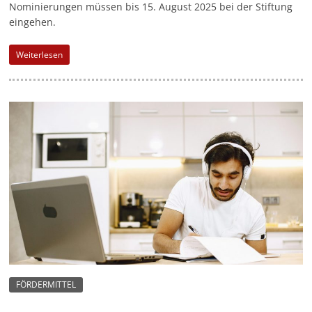
Nominierungen müssen bis 15. August 2025 bei der Stiftung
-
eingehen.
M
a
Weiterlesen
r
k
e
t
i
n
g
|
S
p
e
n
FÖRDERMITTEL
d