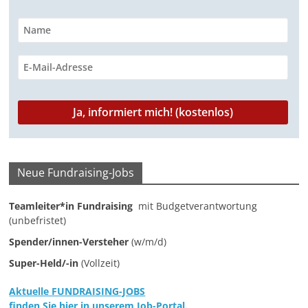
u
n
g
e
n
Neue Fundraising-Jobs
Teamleiter*in Fundraising
mit Budgetverantwortung
(unbefristet)
Spender/innen-Versteher
(w/m/d)
Super-Held/-in
(Vollzeit)
Aktuelle FUNDRAISING-JOBS
finden Sie hier in unserem Job-Portal.