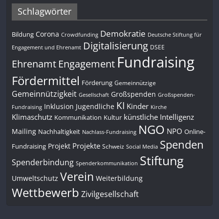
Schlagwörter
Demokratie
Corona
Bildung
Deutsche Stiftung für
Crowdfunding
Digitalisierung
DSEE
Engagement und Ehrenamt
Fundraising
Engagement
Ehrenamt
Fördermittel
Förderung
Gemeinnützige
Gemeinnützigkeit
Großspenden
Gesellschaft
Großspenden-
KI
Kinder
Inklusion
Jugendliche
Fundraising
Kirche
Klimaschutz
künstliche Intelligenz
Kommunikation
Kultur
NGO
NPO
Mailing
Nachhaltigkeit
Online-
Nachlass-Fundraising
Spenden
Projekte
Projekt
Fundraising
Schweiz
Social Media
Stiftung
Spenderbindung
Spenderkommunikation
Verein
Umweltschutz
Weiterbildung
Wettbewerb
Zivilgesellschaft