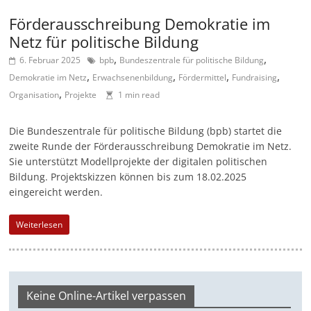
e
Förderausschreibung Demokratie im
n
Netz für politische Bildung
|
,
,
6. Februar 2025
bpb
Bundeszentrale für politische Bildung
V
,
,
,
,
Demokratie im Netz
Erwachsenenbildung
Fördermittel
Fundraising
e
,
Organisation
Projekte
1 min read
r
e
Die Bundeszentrale für politische Bildung (bpb) startet die
zweite Runde der Förderausschreibung Demokratie im Netz.
i
Sie unterstützt Modellprojekte der digitalen politischen
n
Bildung. Projektskizzen können bis zum 18.02.2025
e
eingereicht werden.
|
Weiterlesen
S
t
i
f
Keine Online-Artikel verpassen
t