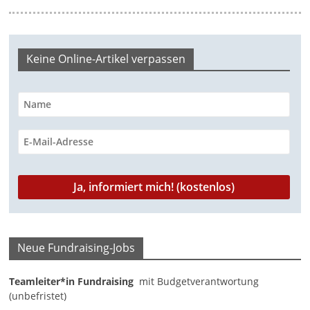
e
n
|
Keine Online-Artikel verpassen
V
e
r
e
i
n
e
|
S
t
Neue Fundraising-Jobs
i
Teamleiter*in Fundraising
mit Budgetverantwortung
f
(unbefristet)
t