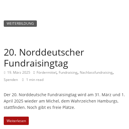
m
a
g
WEITERBILDUNG
a
z
i
20. Norddeutscher
n
Fundraisingtag
f
ü
,
,
,
19. März 2025
Fördermittel
Fundraising
Nachlassfundraising
r
Spenden
1 min read
S
o
Der 20. Norddeutsche Fundraisingtag wird am 31. März und 1.
April 2025 wieder am Michel, dem Wahrzeichen Hamburgs,
z
stattfinden. Noch gibt es freie Plätze.
i
a
Weiterlesen
l