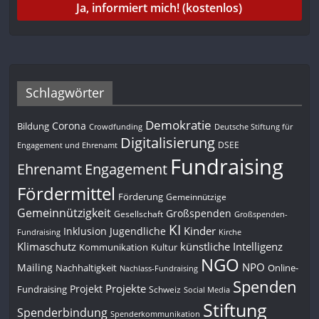
Schlagwörter
Demokratie
Corona
Bildung
Deutsche Stiftung für
Crowdfunding
Digitalisierung
DSEE
Engagement und Ehrenamt
Fundraising
Engagement
Ehrenamt
Fördermittel
Förderung
Gemeinnützige
Gemeinnützigkeit
Großspenden
Gesellschaft
Großspenden-
KI
Kinder
Inklusion
Jugendliche
Fundraising
Kirche
Klimaschutz
künstliche Intelligenz
Kommunikation
Kultur
NGO
NPO
Mailing
Nachhaltigkeit
Online-
Nachlass-Fundraising
Spenden
Projekte
Projekt
Fundraising
Schweiz
Social Media
Stiftung
Spenderbindung
Spenderkommunikation