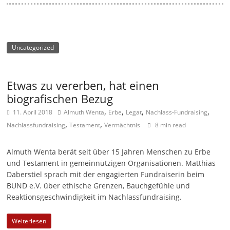
-
M
a
Uncategorized
r
k
e
Etwas zu vererben, hat einen
t
biografischen Bezug
i
,
,
,
,
11. April 2018
Almuth Wenta
Erbe
Legat
Nachlass-Fundraising
,
,
n
Nachlassfundraising
Testament
Vermächtnis
8 min read
g
Almuth Wenta berät seit über 15 Jahren Menschen zu Erbe
|
und Testament in gemeinnützigen Organisationen. Matthias
S
Daberstiel sprach mit der engagierten Fund­raiserin beim
p
BUND e.V. über ethische Grenzen, Bauchgefühle und
e
Reaktionsgeschwindigkeit im Nachlassfundraising.
n
Weiterlesen
d