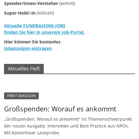
Spender/innen-Versteher
(w/m/d)
u
Super-Held/-in
(Vollzeit)
n
g
Aktuelle FUNDRAISING-JOBS
e
finden Sie hier in unserem Job-Portal.
n
Hier können Sie kostenlos
Jobanzeigen eintragen
Aktuelles Heft
PRINT-MAGAZIN
Großspenden: Worauf es ankommt
„Großspenden: Worauf es ankommt“ ist Themenschwerpunkt
der neuen Ausgabe. Interviews und Best Practice aus NPOs.
Mit kostenloser Leseprobe.