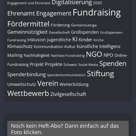
Digitalisierung
DSEE
Engagement und Ehrenamt
Fundraising
Engagement
Ehrenamt
Fördermittel
Förderung
Gemeinnützige
Gemeinnützigkeit
Großspenden
Gesellschaft
Großspenden-
KI
Kinder
Inklusion
Jugendliche
Fundraising
Kirche
Klimaschutz
künstliche Intelligenz
Kommunikation
Kultur
NGO
NPO
Mailing
Nachhaltigkeit
Online-
Nachlass-Fundraising
Spenden
Projekte
Projekt
Fundraising
Schweiz
Social Media
Stiftung
Spenderbindung
Spenderkommunikation
Verein
Umweltschutz
Weiterbildung
Wettbewerb
Zivilgesellschaft
Noch kein Heft-Abo? Dann einfach auf das
Foto klicken.