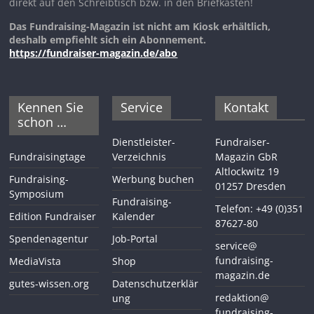
direkt auf den Schreibtisch bzw. in den Briefkasten!
Das Fundraising-Magazin ist nicht am Kiosk erhältlich,
deshalb empfiehlt sich ein Abonnement.
https://fundraiser-magazin.de/abo
Kennen Sie
Service
Kontakt
schon …
Dienstleister-
Fundraiser-
Fundraisingtage
Verzeichnis
Magazin GbR
Altlockwitz 19
Fundraising-
Werbung buchen
01257 Dresden
Symposium
Fundraising-
Telefon: +49 (0)351
Edition Fundraiser
Kalender
87627-80
Spendenagentur
Job-Portal
service@
fundraising-
MediaVista
Shop
magazin.de
gutes-wissen.org
Datenschutzerklär
redaktion@
ung
fundraising-