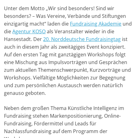
-
k
p
m
n
k
Unter dem Motto „Wir sind besonders! Sind wir
M
besonders? – Was Vereine, Verbände und Stiftungen
a
einzigartig macht“ laden die
Fundraising Akademie
und
r
die
Agentur KOSO
als Veranstalter wieder in die
Hansestadt. Der
20. Norddeutsche Fundraisingtag
ist
k
auch in diesem Jahr als zweitägiges Event konzipiert.
e
Auf den ersten Tag mit ganztägigen Workshops folgt
t
eine Mischung aus Impulsvorträgen und Gesprächen
i
zum aktuellen Themenschwerpunkt, Kurzvorträge und
n
Workshops. Vielfältige Möglichkeiten zur Begegnung
g
und zum persönlichen Austausch werden natürlich
|
genauso geboten.
S
Neben dem großen Thema Künstliche Intelligenz im
p
Fundraising stehen Markenpositionierung, Online-
e
Fundraising, Fördermittel und Leads für
n
Nachlassfundraising auf dem Programm der
d