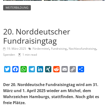
m
WEITERBILDUNG
a
g
a
20. Norddeutscher
z
i
Fundraisingtag
n
,
,
,
19. März 2025
Fördermittel
Fundraising
Nachlassfundraising
f
Spenden
1 min read
ü
r
T
F
W
T
L
X
R
E
C
T
S
w
a
h
e
i
I
e
m
o
e
o
i
c
a
l
n
N
d
a
p
i
Der 20. Norddeutsche Fundraisingtag wird am 31.
z
t
e
t
e
k
G
d
i
y
l
März und 1. April 2025 wieder am Michel, dem
i
t
b
s
g
e
i
l
L
e
Wahrzeichen Hamburgs, stattfinden. Noch gibt es
a
e
o
A
r
d
t
i
n
freie Plätze.
l
r
o
p
a
I
n