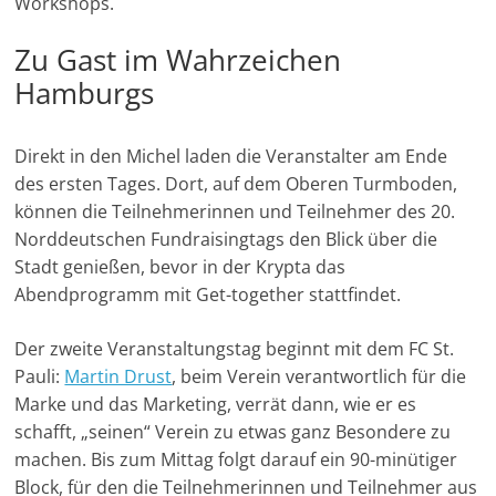
Workshops.
e
n
Zu Gast im Wahrzeichen
|
Hamburgs
V
e
Direkt in den Michel laden die Veranstalter am Ende
r
des ersten Tages. Dort, auf dem Oberen Turmboden,
e
können die Teilnehmerinnen und Teilnehmer des 20.
i
Norddeutschen Fundraisingtags den Blick über die
Stadt genießen, bevor in der Krypta das
n
Abendprogramm mit Get-together stattfindet.
e
|
Der zweite Veranstaltungstag beginnt mit dem FC St.
S
Pauli:
Martin Drust
, beim Verein verantwortlich für die
t
Marke und das Marketing, verrät dann, wie er es
i
schafft, „seinen“ Verein zu etwas ganz Besondere zu
f
machen. Bis zum Mittag folgt darauf ein 90-minütiger
t
Block, für den die Teilnehmerinnen und Teilnehmer aus