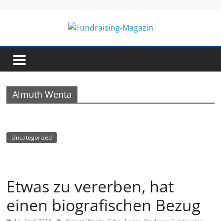
Skip
to
content
Fundraising-
Magazin
Almuth Wenta
B
r
a
Uncategorized
n
c
h
Etwas zu vererben, hat
e
einen biografischen Bezug
n
m
,
,
,
,