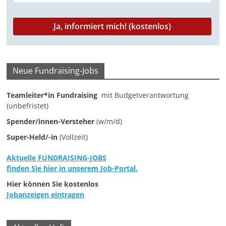
M
a
r
k
e
Neue Fundraising-Jobs
t
Teamleiter*in Fundraising
mit Budgetverantwortung
i
(unbefristet)
n
Spender/innen-Versteher
(w/m/d)
g
Super-Held/-in
(Vollzeit)
|
S
Aktuelle FUNDRAISING-JOBS
p
finden Sie hier in unserem Job-Portal.
e
Hier können Sie kostenlos
Jobanzeigen eintragen
n
d
e