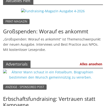
Aktuelles Heft
n
|
V
PRINT-MAGAZIN
e
Großspenden: Worauf es ankommt
r
e
„Großspenden: Worauf es ankommt“ ist Themenschwerpunkt
der neuen Ausgabe. Interviews und Best Practice aus NPOs.
i
Mit kostenloser Leseprobe.
n
e
Advertorials
Alles ansehen
|
S
t
i
ANZEIGE - SPONSORED POST
f
Erbschaftsfundraising: Vertrauen statt
t
Kampagne
u