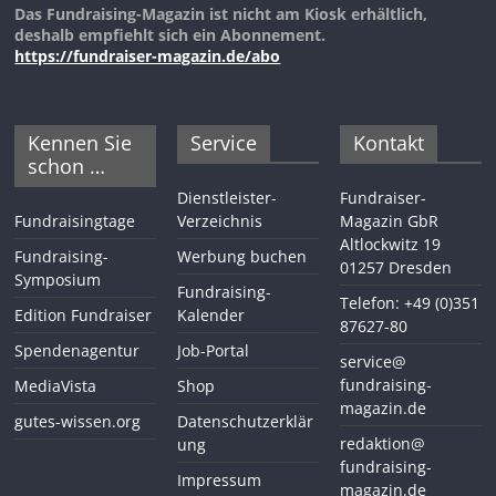
Das Fundraising-Magazin ist nicht am Kiosk erhältlich,
deshalb empfiehlt sich ein Abonnement.
https://fundraiser-magazin.de/abo
Kennen Sie
Service
Kontakt
schon …
Dienstleister-
Fundraiser-
Fundraisingtage
Verzeichnis
Magazin GbR
Altlockwitz 19
Fundraising-
Werbung buchen
01257 Dresden
Symposium
Fundraising-
Telefon: +49 (0)351
Edition Fundraiser
Kalender
87627-80
Spendenagentur
Job-Portal
service@
fundraising-
MediaVista
Shop
magazin.de
gutes-wissen.org
Datenschutzerklär
redaktion@
ung
fundraising-
Impressum
magazin.de