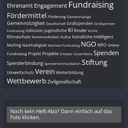
Fundraising
Engagement
Ehrenamt
Fördermittel
Förderung
Gemeinnützige
Gemeinnützigkeit
Großspenden
Gesellschaft
Großspenden-
KI
Kinder
Inklusion
Jugendliche
Fundraising
Kirche
Klimaschutz
künstliche Intelligenz
Kommunikation
Kultur
NGO
NPO
Mailing
Nachhaltigkeit
Online-
Nachlass-Fundraising
Spenden
Projekte
Projekt
Fundraising
Schweiz
Social Media
Stiftung
Spenderbindung
Spenderkommunikation
Verein
Umweltschutz
Weiterbildung
Wettbewerb
Zivilgesellschaft
Noch kein Heft-Abo? Dann einfach auf das
Foto klicken.