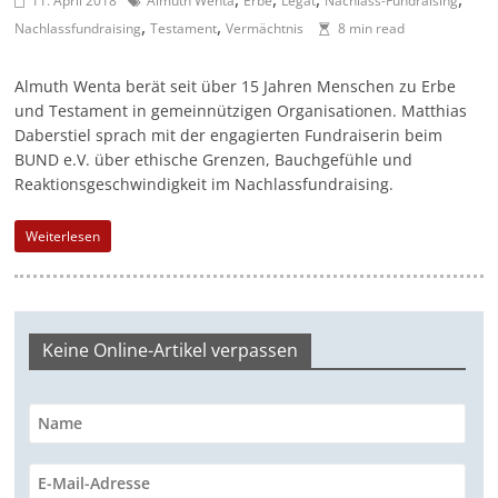
11. April 2018
Almuth Wenta
Erbe
Legat
Nachlass-Fundraising
,
,
a
Nachlassfundraising
Testament
Vermächtnis
8 min read
g
Almuth Wenta berät seit über 15 Jahren Menschen zu Erbe
a
und Testament in gemeinnützigen Organisationen. Matthias
z
Daberstiel sprach mit der engagierten Fund­raiserin beim
i
BUND e.V. über ethische Grenzen, Bauchgefühle und
n
Reaktionsgeschwindigkeit im Nachlassfundraising.
f
Weiterlesen
ü
r
S
o
Keine Online-Artikel verpassen
z
i
a
l
-