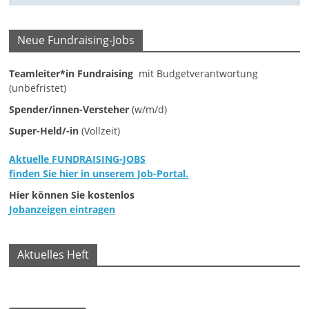
M
a
Neue Fundraising-Jobs
r
Teamleiter*in Fundraising
mit Budgetverantwortung
k
(unbefristet)
e
Spender/innen-Versteher
(w/m/d)
t
Super-Held/-in
(Vollzeit)
i
n
Aktuelle FUNDRAISING-JOBS
g
finden Sie hier in unserem Job-Portal.
|
Hier können Sie kostenlos
S
Jobanzeigen eintragen
p
e
Aktuelles Heft
n
d
e