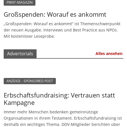
PRINT-MAGAZIN
n
Großspenden: Worauf es ankommt
|
V
„Großspenden: Worauf es ankommt“ ist Themenschwerpunkt
der neuen Ausgabe. Interviews und Best Practice aus NPOs.
e
Mit kostenloser Leseprobe.
r
e
Advertorials
Alles ansehen
i
n
e
|
ANZEIGE - SPONSORED POST
S
Erbschaftsfundraising: Vertrauen statt
t
Kampagne
i
f
Immer mehr Menschen bedenken gemeinnützige
t
Organisationen in ihrem Testament. Erbschaftsfundraising ist
deshalb ein wichtiges Thema. DDV-Mitglieder berichten über
u