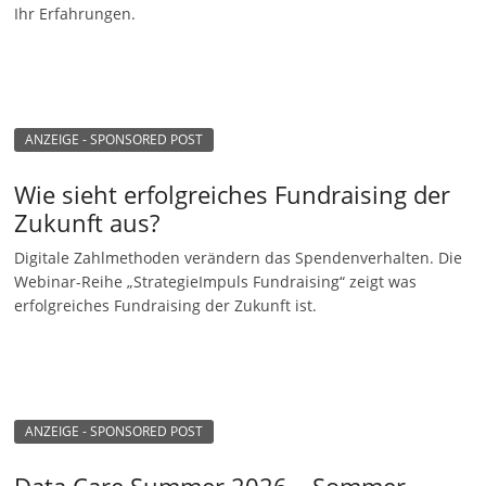
Ihr Erfahrungen.
n
g
e
n
ANZEIGE - SPONSORED POST
Wie sieht erfolgreiches Fundraising der
Zukunft aus?
Digitale Zahlmethoden verändern das Spendenverhalten. Die
Webinar-Reihe „StrategieImpuls Fundraising“ zeigt was
erfolgreiches Fundraising der Zukunft ist.
ANZEIGE - SPONSORED POST
Data Care Summer 2026 – Sommer-