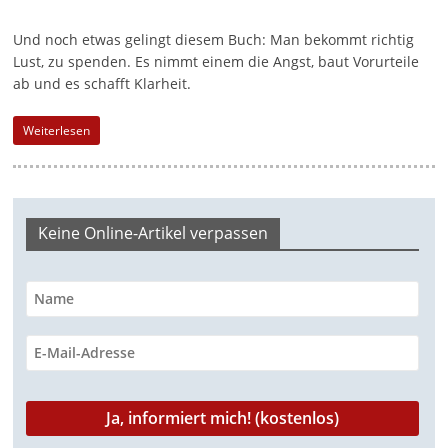
a
Und noch etwas gelingt diesem Buch: Man bekommt richtig
g
Lust, zu spenden. Es nimmt einem die Angst, baut Vorurteile
a
ab und es schafft Klarheit.
z
Weiterlesen
i
n
f
ü
Keine Online-Artikel verpassen
r
S
o
z
i
a
l
-