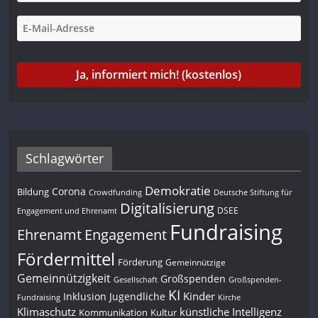
Schlagwörter
Demokratie
Corona
Bildung
Deutsche Stiftung für
Crowdfunding
Digitalisierung
DSEE
Engagement und Ehrenamt
Fundraising
Engagement
Ehrenamt
Fördermittel
Förderung
Gemeinnützige
Gemeinnützigkeit
Großspenden
Gesellschaft
Großspenden-
KI
Kinder
Inklusion
Jugendliche
Fundraising
Kirche
Klimaschutz
künstliche Intelligenz
Kommunikation
Kultur