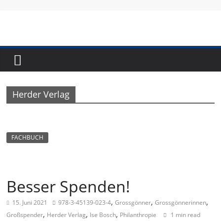
Skip
to
content
Fundraising-
Magazin
Herder Verlag
B
r
a
FACHBUCH
n
c
h
Besser Spenden!
e
,
,
,
15. Juni 2021
978-3-45139-023-4
Grossgönner
Grossgönnerinnen
n
,
,
,
Großspender
Herder Verlag
Ise Bosch
Philanthropie
1 min read
m