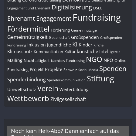
Bildung
Deutsche Stiftung für
Crowdfunding
Digitalisierung
DSEE
Engagement und Ehrenamt
Fundraising
Engagement
Ehrenamt
Fördermittel
Förderung
Gemeinnützige
Gemeinnützigkeit
Großspenden
Gesellschaft
Großspenden-
KI
Kinder
Inklusion
Jugendliche
Fundraising
Kirche
Klimaschutz
künstliche Intelligenz
Kommunikation
Kultur
NGO
NPO
Mailing
Nachhaltigkeit
Online-
Nachlass-Fundraising
Spenden
Projekte
Projekt
Fundraising
Schweiz
Social Media
Stiftung
Spenderbindung
Spenderkommunikation
Verein
Umweltschutz
Weiterbildung
Wettbewerb
Zivilgesellschaft
Noch kein Heft-Abo? Dann einfach auf das