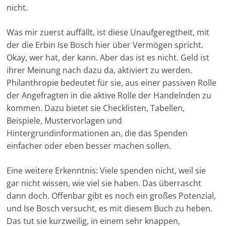
nicht.
-
M
Was mir zuerst auffällt, ist diese Unaufgeregtheit, mit
a
der die Erbin Ise Bosch hier über Vermögen spricht.
r
Okay, wer hat, der kann. Aber das ist es nicht. Geld ist
k
ihrer Meinung nach dazu da, aktiviert zu werden.
e
Philanthropie bedeutet für sie, aus einer passiven Rolle
t
der Angefragten in die aktive Rolle der Handelnden zu
i
kommen. Dazu bietet sie Checklisten, Tabellen,
Beispiele, Mustervorlagen und
n
Hintergrundinformationen an, die das Spenden
g
einfacher oder eben besser machen sollen.
|
S
Eine weitere Erkenntnis: Viele spenden nicht, weil sie
p
gar nicht wissen, wie viel sie haben. Das überrascht
e
dann doch. Offenbar gibt es noch ein großes Potenzial,
n
und Ise Bosch versucht, es mit diesem Buch zu heben.
d
Das tut sie kurzweilig, in einem sehr knappen,