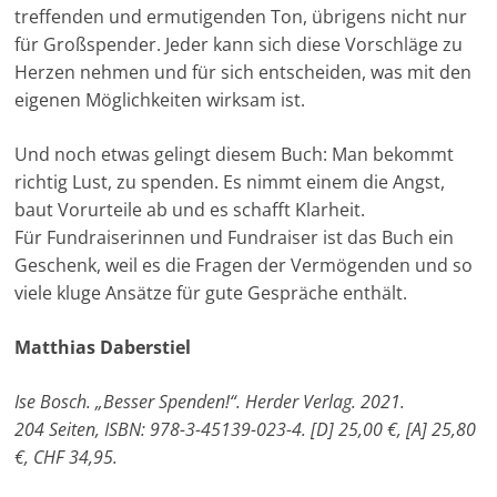
treffenden und ermutigenden Ton, übrigens nicht nur
e
für Großspender. Jeder kann sich diese Vorschläge zu
n
Herzen nehmen und für sich entscheiden, was mit den
|
eigenen Möglichkeiten wirksam ist.
V
e
Und noch etwas gelingt diesem Buch: Man bekommt
r
richtig Lust, zu spenden. Es nimmt einem die Angst,
e
baut Vorurteile ab und es schafft Klarheit.
i
Für Fundraiserinnen und Fundraiser ist das Buch ein
Geschenk, weil es die Fragen der Vermögenden und so
n
viele kluge Ansätze für gute Gespräche enthält.
e
|
Matthias Daberstiel
S
t
Ise Bosch. „Besser Spenden!“. Herder Verlag. 2021.
i
204 Seiten, ISBN: 978-3-45139-023-4. [D] 25,00 €, [A] 25,80
f
€, CHF 34,95.
t