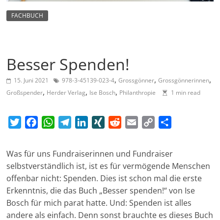
m
FACHBUCH
a
g
a
Besser Spenden!
z
i
,
,
,
15. Juni 2021
978-3-45139-023-4
Grossgönner
Grossgönnerinnen
n
,
,
,
Großspender
Herder Verlag
Ise Bosch
Philanthropie
1 min read
f
ü
T
F
W
T
L
X
R
E
C
T
r
w
a
h
e
i
I
e
m
o
e
S
i
c
a
l
n
N
d
a
p
i
Was für uns Fundraiserinnen und Fundraiser
o
t
e
t
e
k
G
d
i
y
l
selbstverständlich ist, ist es für vermögende Menschen
t
b
s
g
e
i
l
L
e
z
offenbar nicht: Spenden. Dies ist schon mal die erste
e
o
A
r
d
t
i
n
i
Erkenntnis, die das Buch „Besser spenden!“ von Ise
r
o
p
a
I
n
a
Bosch für mich parat hatte. Und: Spenden ist alles
k
p
m
n
k
l
andere als einfach. Denn sonst brauchte es dieses Buch