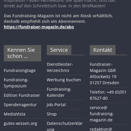
Inspiration – eben Fachlektüre, die Spaß macht. Und das
direkt auf den Schreibtisch bzw. in den Briefkasten!
Das Fundraising-Magazin ist nicht am Kiosk erhältlich,
deshalb empfiehlt sich ein Abonnement.
https://fundraiser-magazin.de/abo
Kennen Sie
Service
Kontakt
schon …
Dienstleister-
Fundraiser-
Fundraisingtage
Verzeichnis
Magazin GbR
Altlockwitz 19
Fundraising-
Werbung buchen
01257 Dresden
Symposium
Fundraising-
Telefon: +49 (0)351
Edition Fundraiser
Kalender
87627-80
Spendenagentur
Job-Portal
service@
fundraising-
MediaVista
Shop
magazin.de
gutes-wissen.org
Datenschutzerklär
redaktion@
ung