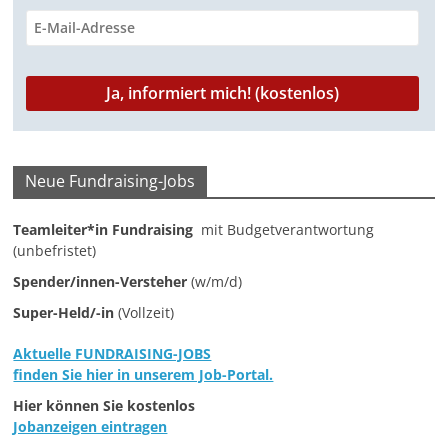
k
p
m
n
k
Neue Fundraising-Jobs
Teamleiter*in Fundraising
mit Budgetverantwortung
(unbefristet)
Spender/innen-Versteher
(w/m/d)
Super-Held/-in
(Vollzeit)
Aktuelle FUNDRAISING-JOBS
finden Sie hier in unserem Job-Portal.
Hier können Sie kostenlos
Jobanzeigen eintragen