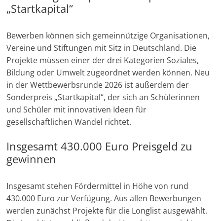
„Startkapital“
e
n
Bewerben können sich gemeinnützige Organisationen,
|
Vereine und Stiftungen mit Sitz in Deutschland. Die
V
Projekte müssen einer der drei Kategorien Soziales,
e
Bildung oder Umwelt zugeordnet werden können. Neu
r
in der Wettbewerbsrunde 2026 ist außerdem der
e
Sonderpreis „Startkapital“, der sich an Schülerinnen
i
und Schüler mit innovativen Ideen für
n
gesellschaftlichen Wandel richtet.
e
Insgesamt 430.000 Euro Preisgeld zu
|
gewinnen
S
t
Insgesamt stehen Fördermittel in Höhe von rund
i
430.000 Euro zur Verfügung. Aus allen Bewerbungen
f
werden zunächst Projekte für die Longlist ausgewählt.
t