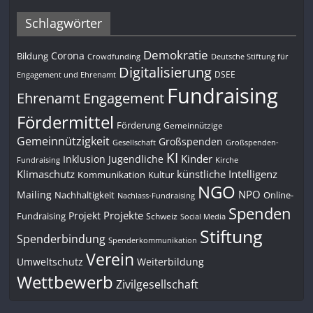
Schlagwörter
Demokratie
Corona
Bildung
Deutsche Stiftung für
Crowdfunding
Digitalisierung
DSEE
Engagement und Ehrenamt
Fundraising
Engagement
Ehrenamt
Fördermittel
Förderung
Gemeinnützige
Gemeinnützigkeit
Großspenden
Gesellschaft
Großspenden-
KI
Kinder
Inklusion
Jugendliche
Fundraising
Kirche
Klimaschutz
künstliche Intelligenz
Kommunikation
Kultur
NGO
NPO
Mailing
Nachhaltigkeit
Online-
Nachlass-Fundraising
Spenden
Projekte
Projekt
Fundraising
Schweiz
Social Media
Stiftung
Spenderbindung
Spenderkommunikation
Verein
Umweltschutz
Weiterbildung
Wettbewerb
Zivilgesellschaft