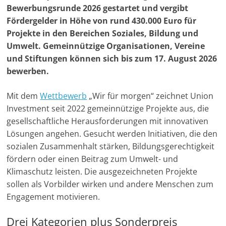
t
e
t
e
k
G
d
i
y
l
Bewerbungsrunde 2026 gestartet und vergibt
-
t
b
s
g
e
i
l
L
e
Fördergelder in Höhe von rund 430.000 Euro für
M
e
o
A
r
d
t
i
n
Projekte in den Bereichen Soziales, Bildung und
a
r
o
p
a
I
n
Umwelt. Gemeinnützige Organisationen, Vereine
r
k
p
m
n
k
und Stiftungen können sich bis zum 17. August 2026
k
bewerben.
e
t
Mit dem
Wettbewerb
„Wir für morgen“ zeichnet Union
i
Investment seit 2022 gemeinnützige Projekte aus, die
gesellschaftliche Herausforderungen mit innovativen
n
Lösungen angehen. Gesucht werden Initiativen, die den
g
sozialen Zusammenhalt stärken, Bildungsgerechtigkeit
|
fördern oder einen Beitrag zum Umwelt- und
S
Klimaschutz leisten. Die ausgezeichneten Projekte
p
sollen als Vorbilder wirken und andere Menschen zum
e
Engagement motivieren.
n
Drei Kategorien plus Sonderpreis
d