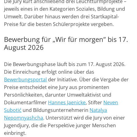
Die Jury kürt anschließend drei Leuchtturmprojekte –
u
jeweils eines in den Kategorien Soziales, Bildung und
n
Umwelt. Darüber hinaus werden drei Startkapital-
g
Preise für die besten Schülerprojekte vergeben.
e
Bewerbung für „Wir für morgen“ bis 17.
n
August 2026
Die Bewerbungsphase läuft bis zum 17. August 2026.
Die Einreichung erfolgt online über das
Bewerbungsportal
der Initiative. Über die Vergabe der
Preise entscheidet eine Jury aus prominenten
Persönlichkeiten, darunter Umweltaktivist und
Dokumentarfilmer
Hannes Jaenicke
, Stifter
Neven
Subotić
und Bildungsunternehmerin
Natalya
Nepomnyashcha
. Unterstützt wird die Jury von einer
Jugendjury, die die Perspektive junger Menschen
einbringt.