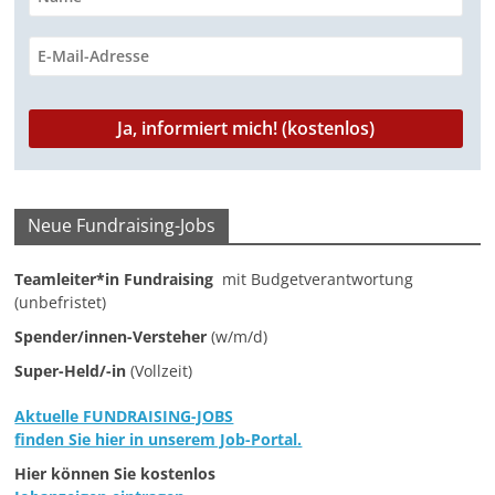
r
o
p
a
I
n
k
p
m
n
k
Neue Fundraising-Jobs
Teamleiter*in Fundraising
mit Budgetverantwortung
(unbefristet)
Spender/innen-Versteher
(w/m/d)
Super-Held/-in
(Vollzeit)
Aktuelle FUNDRAISING-JOBS
finden Sie hier in unserem Job-Portal.
Hier können Sie kostenlos