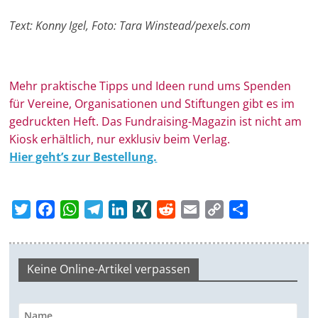
Text: Konny Igel, Foto: Tara Winstead/pexels.com
Mehr prak­ti­sche Tipps und Ideen rund ums Spen­den
für Ver­eine, Orga­ni­sa­tionen und Stif­tungen gibt es im
ge­druckten Heft. Das Fundraising-Magazin ist nicht am
Kiosk erhältlich, nur exklusiv beim Verlag.
Hier geht’s zur Bestellung.
T
F
W
T
L
X
R
E
C
T
w
a
h
e
i
I
e
m
o
e
i
c
a
l
n
N
d
a
p
i
t
e
t
e
k
G
d
i
y
l
Keine Online-Artikel verpassen
t
b
s
g
e
i
l
L
e
e
o
A
r
d
t
i
n