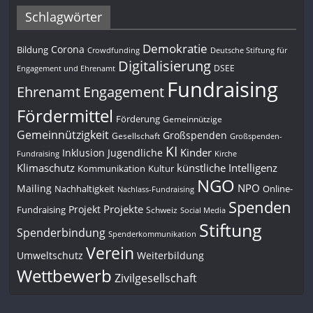
Schlagwörter
Demokratie
Corona
Bildung
Deutsche Stiftung für
Crowdfunding
Digitalisierung
DSEE
Engagement und Ehrenamt
Fundraising
Engagement
Ehrenamt
Fördermittel
Förderung
Gemeinnützige
Gemeinnützigkeit
Großspenden
Gesellschaft
Großspenden-
KI
Kinder
Inklusion
Jugendliche
Fundraising
Kirche
Klimaschutz
künstliche Intelligenz
Kommunikation
Kultur
NGO
NPO
Mailing
Nachhaltigkeit
Online-
Nachlass-Fundraising
Spenden
Projekte
Projekt
Fundraising
Schweiz
Social Media
Stiftung
Spenderbindung
Spenderkommunikation
Verein
Umweltschutz
Weiterbildung
Wettbewerb
Zivilgesellschaft