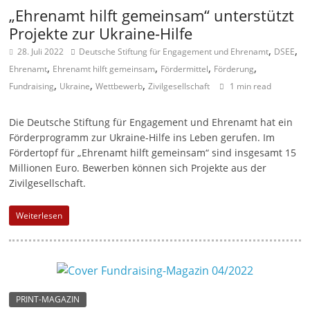
„Ehrenamt hilft gemeinsam“ unterstützt
M
Projekte zur Ukraine-Hilfe
a
,
,
28. Juli 2022
Deutsche Stiftung für Engagement und Ehrenamt
DSEE
r
,
,
,
,
Ehrenamt
Ehrenamt hilft gemeinsam
Fördermittel
Förderung
k
,
,
,
Fundraising
Ukraine
Wettbewerb
Zivilgesellschaft
1 min read
e
t
Die Deutsche Stiftung für Engagement und Ehrenamt hat ein
i
Förderprogramm zur Ukraine-Hilfe ins Leben gerufen. Im
n
Fördertopf für „Ehrenamt hilft gemeinsam“ sind insgesamt 15
Millionen Euro. Bewerben können sich Projekte aus der
g
Zivilgesellschaft.
|
S
Weiterlesen
p
e
n
d
PRINT-MAGAZIN
e