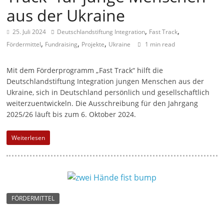
aus der Ukraine
a
g
,
,
25. Juli 2024
Deutschlandstiftung Integration
Fast Track
a
,
,
,
Fördermittel
Fundraising
Projekte
Ukraine
1 min read
z
i
Mit dem Förderprogramm „Fast Track“ hilft die
Deutschlandstiftung Integration jungen Menschen aus der
n
Ukraine, sich in Deutschland persönlich und gesellschaftlich
f
weiterzuentwickeln. Die Ausschreibung für den Jahrgang
ü
2025/26 läuft bis zum 6. Oktober 2024.
r
S
Weiterlesen
o
z
i
a
FÖRDERMITTEL
l
-