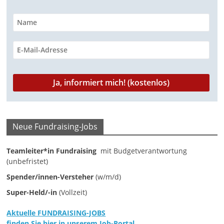
n
g
e
n
Neue Fundraising-Jobs
Teamleiter*in Fundraising
mit Budgetverantwortung
(unbefristet)
Spender/innen-Versteher
(w/m/d)
Super-Held/-in
(Vollzeit)
Aktuelle FUNDRAISING-JOBS
finden Sie hier in unserem Job-Portal.