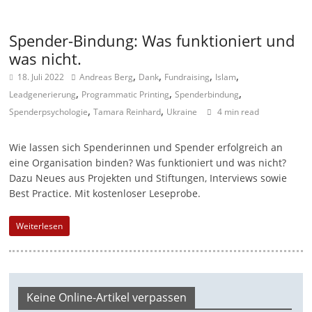
n
|
Spender-Bindung: Was funktioniert und
was nicht.
V
,
,
,
,
e
18. Juli 2022
Andreas Berg
Dank
Fundraising
Islam
,
,
,
r
Leadgenerierung
Programmatic Printing
Spenderbindung
,
,
Spenderpsychologie
Tamara Reinhard
Ukraine
4 min read
e
i
Wie lassen sich Spenderinnen und Spender erfolgreich an
n
eine Organisation binden? Was funktioniert und was nicht?
e
Dazu Neues aus Projekten und Stiftungen, Interviews sowie
|
Best Practice. Mit kostenloser Leseprobe.
S
Weiterlesen
t
i
f
t
Keine Online-Artikel verpassen
u