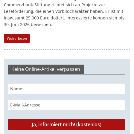
Commerzbank-Stiftung richtet sich an Projekte zur
-
Leseförderung, die einen Vorbildcharakter haben. Er ist mit
M
insgesamt 25.000 Euro dotiert. Interessierte können sich bis
a
30. Juni 2026 bewerben.
r
k
Weiterlesen
e
t
i
Keine Online-Artikel verpassen
n
g
|
S
p
e
n
d