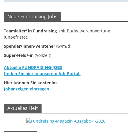
e
n
Neue Fundraising-Jobs
|
V
Teamleiter*in Fundraising
mit Budgetverantwortung
(unbefristet)
e
r
Spender/innen-Versteher
(w/m/d)
e
Super-Held/-in
(Vollzeit)
i
Aktuelle FUNDRAISING-JOBS
n
finden Sie hier in unserem Job-Portal.
e
Hier können Sie kostenlos
|
Jobanzeigen eintragen
S
t
Aktuelles Heft
i
f
t