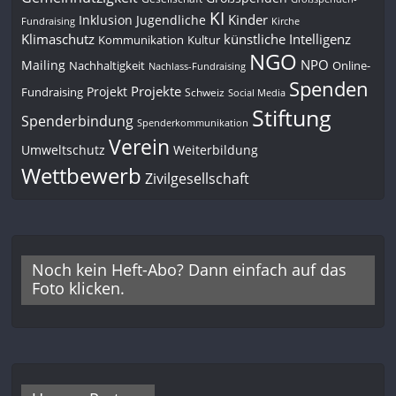
KI
Kinder
Inklusion
Jugendliche
Fundraising
Kirche
Klimaschutz
künstliche Intelligenz
Kommunikation
Kultur
NGO
NPO
Mailing
Nachhaltigkeit
Online-
Nachlass-Fundraising
Spenden
Projekte
Projekt
Fundraising
Schweiz
Social Media
Stiftung
Spenderbindung
Spenderkommunikation
Verein
Umweltschutz
Weiterbildung
Wettbewerb
Zivilgesellschaft
Noch kein Heft-Abo? Dann einfach auf das
Foto klicken.