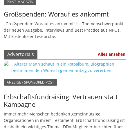
PRINT-MAGAZIN
u
Großspenden: Worauf es ankommt
n
g
„Großspenden: Worauf es ankommt“ ist Themenschwerpunkt
e
der neuen Ausgabe. Interviews und Best Practice aus NPOs.
Mit kostenloser Leseprobe.
n
Advertorials
Alles ansehen
ANZEIGE - SPONSORED POST
Erbschaftsfundraising: Vertrauen statt
Kampagne
Immer mehr Menschen bedenken gemeinnützige
Organisationen in ihrem Testament. Erbschaftsfundraising ist
deshalb ein wichtiges Thema. DDV-Mitglieder berichten über