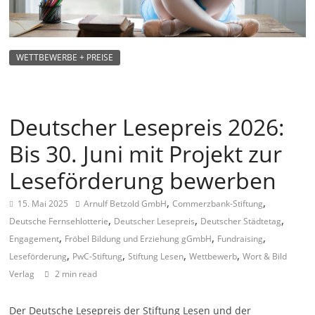
m
a
g
WETTBEWERBE + PREISE
a
z
i
Deutscher Lesepreis 2026:
n
Bis 30. Juni mit Projekt zur
f
ü
Leseförderung bewerben
r
,
,
15. Mai 2025
Arnulf Betzold GmbH
Commerzbank-Stiftung
S
,
,
,
Deutsche Fernsehlotterie
Deutscher Lesepreis
Deutscher Städtetag
o
,
,
,
Engagement
Fröbel Bildung und Erziehung gGmbH
Fundraising
z
,
,
,
,
Leseförderung
PwC-Stiftung
Stiftung Lesen
Wettbewerb
Wort & Bild
i
Verlag
2 min read
a
l
Der Deutsche Lesepreis der Stiftung Lesen und der