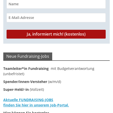
-
M
a
r
k
e
t
i
Neue Fundraising-Jobs
n
g
Teamleiter*in Fundraising
mit Budgetverantwortung
(unbefristet)
|
Spender/innen-Versteher
(w/m/d)
S
p
Super-Held/-in
(Vollzeit)
e
Aktuelle FUNDRAISING-JOBS
n
finden Sie hier in unserem Job-Portal.
d
Hier können Sie kostenlos