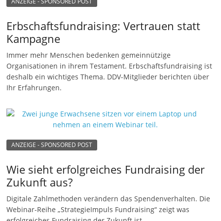
ANZEIGE - SPONSORED POST
u
n
Erbschaftsfundraising: Vertrauen statt
g
Kampagne
e
Immer mehr Menschen bedenken gemeinnützige
n
Organisationen in ihrem Testament. Erbschaftsfundraising ist
deshalb ein wichtiges Thema. DDV-Mitglieder berichten über
Ihr Erfahrungen.
ANZEIGE - SPONSORED POST
Wie sieht erfolgreiches Fundraising der
Zukunft aus?
Digitale Zahlmethoden verändern das Spendenverhalten. Die
Webinar-Reihe „StrategieImpuls Fundraising“ zeigt was
erfolgreiches Fundraising der Zukunft ist.