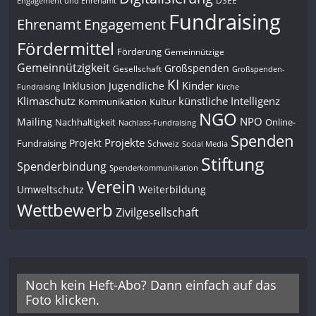
Engagement und Ehrenamt
Fundraising
Engagement
Ehrenamt
Fördermittel
Förderung
Gemeinnützige
Gemeinnützigkeit
Großspenden
Gesellschaft
Großspenden-
KI
Kinder
Inklusion
Jugendliche
Fundraising
Kirche
Klimaschutz
künstliche Intelligenz
Kommunikation
Kultur
NGO
NPO
Mailing
Nachhaltigkeit
Online-
Nachlass-Fundraising
Spenden
Projekte
Projekt
Fundraising
Schweiz
Social Media
Stiftung
Spenderbindung
Spenderkommunikation
Verein
Umweltschutz
Weiterbildung
Wettbewerb
Zivilgesellschaft
Noch kein Heft-Abo? Dann einfach auf das
Foto klicken.