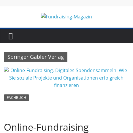
Skip
to
content
Fundraising-
Magazin
Springer Gabler Verlag
B
r
a
n
FACHBUCH
c
h
e
Online-Fundraising
n
m