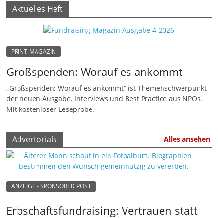
Aktuelles Heft
n
|
V
PRINT-MAGAZIN
e
r
Großspenden: Worauf es ankommt
e
„Großspenden: Worauf es ankommt“ ist Themenschwerpunkt
i
der neuen Ausgabe. Interviews und Best Practice aus NPOs.
n
Mit kostenloser Leseprobe.
e
|
Advertorials
Alles ansehen
S
t
i
ANZEIGE - SPONSORED POST
f
t
Erbschaftsfundraising: Vertrauen statt
u