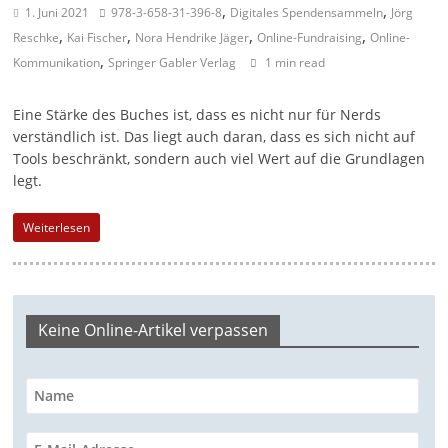
,
,
1. Juni 2021
978-3-658-31-396-8
Digitales Spendensammeln
Jörg
a
,
,
,
,
Reschke
Kai Fischer
Nora Hendrike Jäger
Online-Fundraising
Online-
g
,
Kommunikation
Springer Gabler Verlag
1 min read
a
z
Eine Stärke des Buches ist, dass es nicht nur für Nerds
i
verständlich ist. Das liegt auch daran, dass es sich nicht auf
Tools beschränkt, sondern auch viel Wert auf die Grundlagen
n
legt.
f
ü
Weiterlesen
r
S
o
Keine Online-Artikel verpassen
z
i
a
l
-