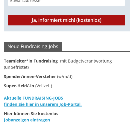
M
a
r
k
e
Neue Fundraising-Jobs
t
i
Teamleiter*in Fundraising
mit Budgetverantwortung
n
(unbefristet)
g
Spender/innen-Versteher
(w/m/d)
|
Super-Held/-in
(Vollzeit)
S
Aktuelle FUNDRAISING-JOBS
p
finden Sie hier in unserem Job-Portal.
e
Hier können Sie kostenlos
n
Jobanzeigen eintragen
d
e