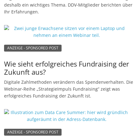
deshalb ein wichtiges Thema. DDV-Mitglieder berichten über
n
Ihr Erfahrungen.
g
e
n
ANZEIGE - SPONSORED POST
Wie sieht erfolgreiches Fundraising der
Zukunft aus?
Digitale Zahlmethoden verändern das Spendenverhalten. Die
Webinar-Reihe „StrategieImpuls Fundraising“ zeigt was
erfolgreiches Fundraising der Zukunft ist.
ANZEIGE - SPONSORED POST