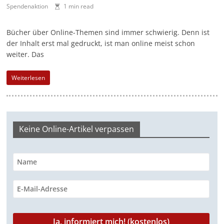
Spendenaktion
1 min read
a
g
Bücher über Online-Themen sind immer schwierig. Denn ist
a
der Inhalt erst mal ge­druckt, ist man online meist schon
z
weiter. Das
i
Weiterlesen
n
f
ü
r
Keine Online-Artikel verpassen
S
o
z
i
a
l
-