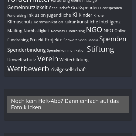
Förderung
Gemeinnützige
Gemeinnützigkeit
Großspenden
Gesellschaft
Großspenden-
KI
Kinder
Inklusion
Jugendliche
Fundraising
Kirche
Klimaschutz
künstliche Intelligenz
Kommunikation
Kultur
NGO
NPO
Mailing
Nachhaltigkeit
Online-
Nachlass-Fundraising
Spenden
Projekte
Projekt
Fundraising
Schweiz
Social Media
Stiftung
Spenderbindung
Spenderkommunikation
Verein
Umweltschutz
Weiterbildung
Wettbewerb
Zivilgesellschaft
Noch kein Heft-Abo? Dann einfach auf das
Foto klicken.