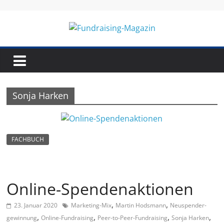
Skip
to
content
Fundraising-
Magazin
Sonja Harken
B
r
a
FACHBUCH
n
c
h
Online-Spendenaktionen
e
,
,
23. Januar 2020
Marketing-Mix
Martin Hodsmann
Neu­spen­der­
n
,
,
,
,
gewinnung
Online-Fundraising
Peer-to-Peer-Fundraising
Sonja Harken
m