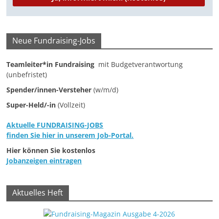
M
a
r
Neue Fundraising-Jobs
k
Teamleiter*in Fundraising
mit Budgetverantwortung
e
(unbefristet)
t
Spender/innen-Versteher
(w/m/d)
i
Super-Held/-in
(Vollzeit)
n
g
Aktuelle FUNDRAISING-JOBS
|
finden Sie hier in unserem Job-Portal.
S
Hier können Sie kostenlos
Jobanzeigen eintragen
p
e
n
Aktuelles Heft
d
e