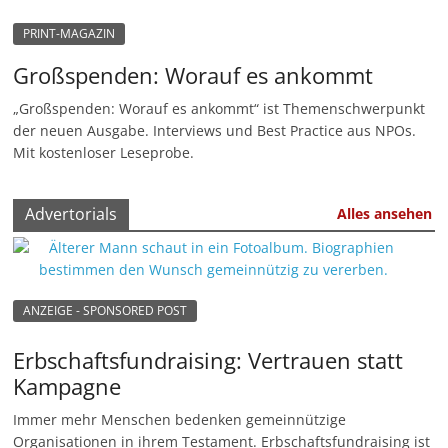
n
PRINT-MAGAZIN
|
Großspenden: Worauf es ankommt
V
e
„Großspenden: Worauf es ankommt“ ist Themenschwerpunkt
der neuen Ausgabe. Interviews und Best Practice aus NPOs.
r
Mit kostenloser Leseprobe.
e
i
Advertorials
Alles ansehen
n
e
|
S
ANZEIGE - SPONSORED POST
t
Erbschaftsfundraising: Vertrauen statt
i
Kampagne
f
t
Immer mehr Menschen bedenken gemeinnützige
Organisationen in ihrem Testament. Erbschaftsfundraising ist
u