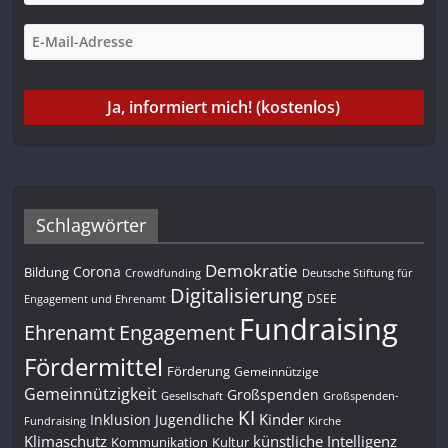
Schlagwörter
Demokratie
Corona
Bildung
Deutsche Stiftung für
Crowdfunding
Digitalisierung
DSEE
Engagement und Ehrenamt
Fundraising
Engagement
Ehrenamt
Fördermittel
Förderung
Gemeinnützige
Gemeinnützigkeit
Großspenden
Gesellschaft
Großspenden-
KI
Kinder
Inklusion
Jugendliche
Fundraising
Kirche
Klimaschutz
künstliche Intelligenz
Kommunikation
Kultur