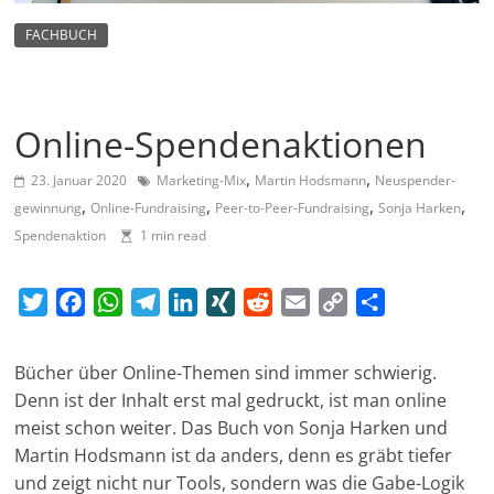
m
FACHBUCH
a
g
a
Online-Spendenaktionen
z
i
,
,
23. Januar 2020
Marketing-Mix
Martin Hodsmann
Neu­spen­der­
n
,
,
,
,
gewinnung
Online-Fundraising
Peer-to-Peer-Fundraising
Sonja Harken
f
Spendenaktion
1 min read
ü
r
T
F
W
T
L
X
R
E
C
T
S
w
a
h
e
i
I
e
m
o
e
o
i
c
a
l
n
N
d
a
p
i
Bücher über Online-Themen sind immer schwierig.
t
e
t
e
k
G
d
i
y
l
z
Denn ist der Inhalt erst mal ge­druckt, ist man online
t
b
s
g
e
i
l
L
e
i
meist schon weiter. Das Buch von Sonja Harken und
e
o
A
r
d
t
i
n
a
Martin Hodsmann ist da anders, denn es gräbt tiefer
r
o
p
a
I
n
l
und zeigt nicht nur Tools, sondern was die Gabe-Logik