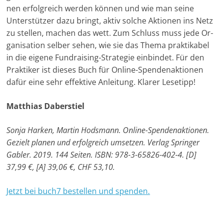
nen er­folg­reich werden können und wie man seine
e
Unterstützer dazu bringt, aktiv solche Aktionen ins Netz
n
zu stellen, machen das wett. Zum Schluss muss je­de Or­
|
ga­ni­sa­tion selber sehen, wie sie das Thema prak­ti­ka­bel
V
in die eigene Fundraising-Strategie einbindet. Für den
e
Praktiker ist dieses Buch für Online-Spendenaktionen
r
dafür eine sehr effektive Anleitung. Klarer Lesetipp!
e
i
Matthias Daberstiel
n
Sonja Harken, Martin Hodsmann. Online-Spen­den­ak­tio­nen.
e
Gezielt planen und erfolg­reich um­set­zen. Verlag Springer
|
Gabler. 2019. 144 Seiten. ISBN: 978-3-65826-402-4. [D]
S
37,99 €, [A] 39,06 €, CHF 53,10.
t
i
Jetzt bei buch7 bestellen und spenden.
f
t