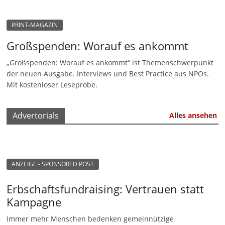
n
PRINT-MAGAZIN
|
V
Großspenden: Worauf es ankommt
e
„Großspenden: Worauf es ankommt“ ist Themenschwerpunkt
r
der neuen Ausgabe. Interviews und Best Practice aus NPOs.
e
Mit kostenloser Leseprobe.
i
n
Advertorials
Alles ansehen
e
|
S
ANZEIGE - SPONSORED POST
t
i
Erbschaftsfundraising: Vertrauen statt
f
Kampagne
t
Immer mehr Menschen bedenken gemeinnützige
u