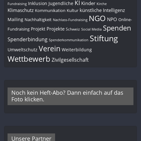
KI
Kinder
Inklusion
Jugendliche
Fundraising
Kirche
Klimaschutz
künstliche Intelligenz
Kommunikation
Kultur
NGO
NPO
Mailing
Nachhaltigkeit
Online-
Nachlass-Fundraising
Spenden
Projekte
Projekt
Fundraising
Schweiz
Social Media
Stiftung
Spenderbindung
Spenderkommunikation
Verein
Umweltschutz
Weiterbildung
Wettbewerb
Zivilgesellschaft
Noch kein Heft-Abo? Dann einfach auf das
Foto klicken.
Unsere Partner