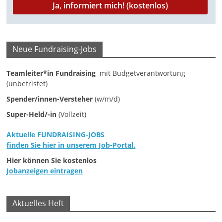
M
a
r
Neue Fundraising-Jobs
k
e
Teamleiter*in Fundraising
mit Budgetverantwortung
t
(unbefristet)
i
Spender/innen-Versteher
(w/m/d)
n
Super-Held/-in
(Vollzeit)
g
Aktuelle FUNDRAISING-JOBS
|
finden Sie hier in unserem Job-Portal.
S
Hier können Sie kostenlos
p
Jobanzeigen eintragen
e
n
Aktuelles Heft
d
e