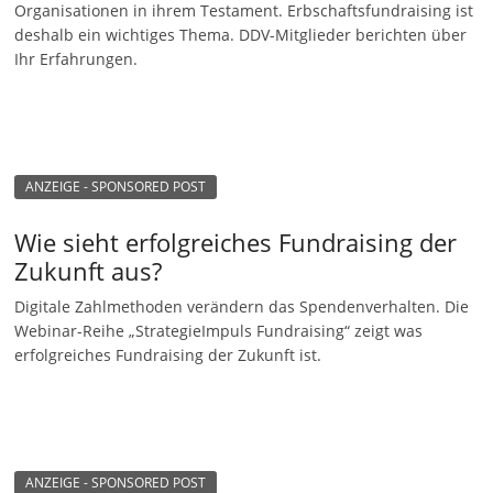
Organisationen in ihrem Testament. Erbschaftsfundraising ist
n
deshalb ein wichtiges Thema. DDV-Mitglieder berichten über
g
Ihr Erfahrungen.
e
n
ANZEIGE - SPONSORED POST
Wie sieht erfolgreiches Fundraising der
Zukunft aus?
Digitale Zahlmethoden verändern das Spendenverhalten. Die
Webinar-Reihe „StrategieImpuls Fundraising“ zeigt was
erfolgreiches Fundraising der Zukunft ist.
ANZEIGE - SPONSORED POST