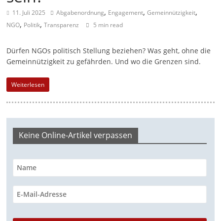
,
,
,
a
11. Juli 2025
Abgaben­ordnung
Engagement
Gemeinnützigkeit
,
,
NGO
Politik
Transparenz
g
5 min read
a
Dürfen NGOs politisch Stellung beziehen? Was geht, ohne die
z
Gemeinnützigkeit zu gefährden. Und wo die Grenzen sind.
i
n
Weiterlesen
f
ü
r
Keine Online-Artikel verpassen
S
o
z
i
a
l
-