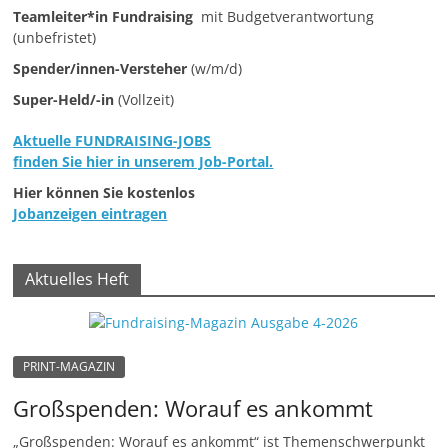
e
Teamleiter*in Fundraising
mit Budgetverantwortung
(unbefristet)
n
Spender/innen-Versteher
(w/m/d)
|
Super-Held/-in
(Vollzeit)
V
e
Aktuelle FUNDRAISING-JOBS
r
finden Sie hier in unserem Job-Portal.
e
Hier können Sie kostenlos
i
Jobanzeigen eintragen
n
e
Aktuelles Heft
|
S
t
PRINT-MAGAZIN
i
Großspenden: Worauf es ankommt
f
t
„Großspenden: Worauf es ankommt“ ist Themenschwerpunkt