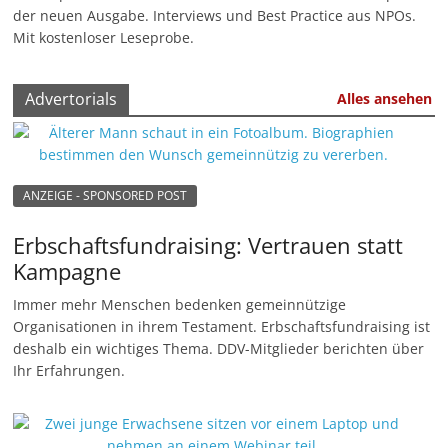
der neuen Ausgabe. Interviews und Best Practice aus NPOs.
u
Mit kostenloser Leseprobe.
n
g
Advertorials
Alles ansehen
e
n
ANZEIGE - SPONSORED POST
Erbschaftsfundraising: Vertrauen statt
Kampagne
Immer mehr Menschen bedenken gemeinnützige
Organisationen in ihrem Testament. Erbschaftsfundraising ist
deshalb ein wichtiges Thema. DDV-Mitglieder berichten über
Ihr Erfahrungen.