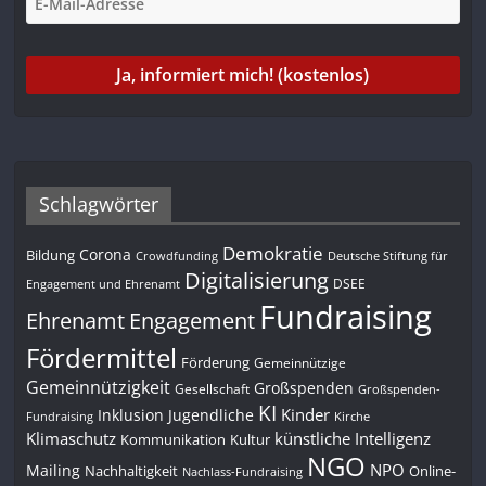
Schlagwörter
Demokratie
Corona
Bildung
Deutsche Stiftung für
Crowdfunding
Digitalisierung
DSEE
Engagement und Ehrenamt
Fundraising
Engagement
Ehrenamt
Fördermittel
Förderung
Gemeinnützige
Gemeinnützigkeit
Großspenden
Gesellschaft
Großspenden-
KI
Kinder
Inklusion
Jugendliche
Fundraising
Kirche
Klimaschutz
künstliche Intelligenz
Kommunikation
Kultur
NGO
NPO
Mailing
Nachhaltigkeit
Online-
Nachlass-Fundraising