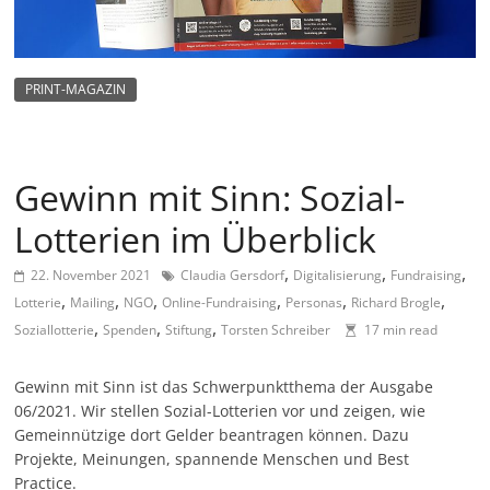
m
a
g
PRINT-MAGAZIN
a
z
i
Gewinn mit Sinn: Sozial-
n
Lotterien im Überblick
f
ü
,
,
,
22. November 2021
Claudia Gersdorf
Digitalisierung
Fundraising
r
,
,
,
,
,
,
Lotterie
Mailing
NGO
Online-Fundraising
Personas
Richard Brogle
S
,
,
,
Soziallotterie
Spenden
Stiftung
Torsten Schreiber
17 min read
o
z
Gewinn mit Sinn ist das Schwerpunktthema der Ausgabe
06/2021. Wir stellen Sozial-Lotterien vor und zeigen, wie
i
Gemeinnützige dort Gelder beantragen können. Dazu
a
Projekte, Meinungen, spannende Menschen und Best
l
Practice.