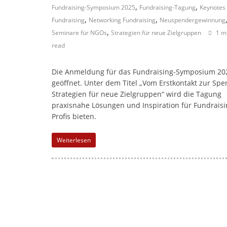
l
,
,
Fundraising-Symposium 2025
Fundraising-Tagung
Keynotes
-
,
,
Fundraising
Networking Fundraising
Neuspendergewinnung
M
,
Seminare für NGOs
Strategien für neue Zielgruppen
1 m
a
read
r
k
Die Anmeldung für das Fundraising-Symposium 202
geöffnet. Unter dem Titel „Vom Erstkontakt zur Spe
e
Strategien für neue Zielgruppen“ wird die Tagung
t
praxisnahe Lösungen und Inspiration für Fundraisi
i
Profis bieten.
n
Weiterlesen
g
|
S
p
e
n