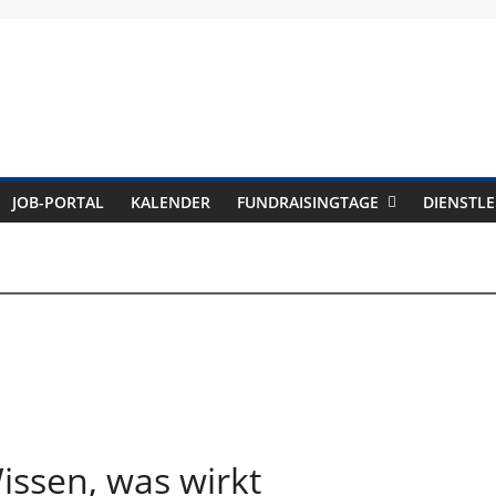
draising-
JOB-PORTAL
KALENDER
FUNDRAISINGTAGE
DIENSTLE
azin
issen, was wirkt