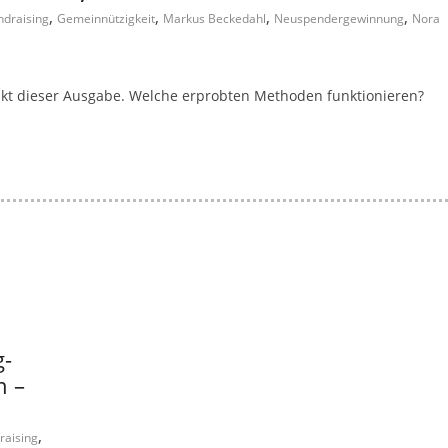
,
,
,
,
ndraising
Gemeinnützigkeit
Markus Beckedahl
Neuspendergewinnung
Nora
 dieser Ausgabe. Welche erprobten Methoden funktionieren?
g-
n –
,
raising