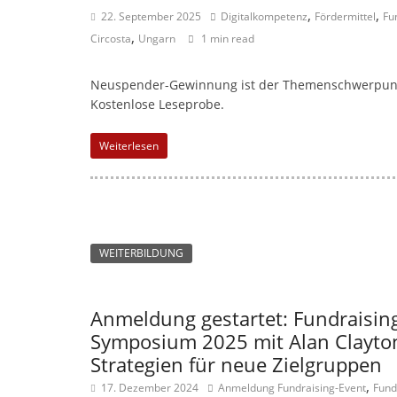
n
,
,
22. September 2025
Digitalkompetenz
Fördermittel
Fu
m
,
Circosta
Ungarn
1 min read
a
g
Neuspender-Gewinnung ist der Themenschwerpunkt
a
Kostenlose Leseprobe.
z
Weiterlesen
i
n
f
ü
r
WEITERBILDUNG
S
o
Anmeldung gestartet: Fundraisin
z
Symposium 2025 mit Alan Clayto
i
Strategien für neue Zielgruppen
a
,
17. Dezember 2024
Anmeldung Fundraising-Event
Fund