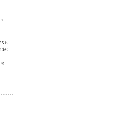
,
in
5 ist
nde:
ng-