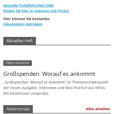
Aktuelle FUNDRAISING-JOBS
n
finden Sie hier in unserem Job-Portal.
|
Hier können Sie kostenlos
V
Jobanzeigen eintragen
e
r
Aktuelles Heft
e
i
n
e
PRINT-MAGAZIN
|
Großspenden: Worauf es ankommt
S
„Großspenden: Worauf es ankommt“ ist Themenschwerpunkt
t
der neuen Ausgabe. Interviews und Best Practice aus NPOs.
i
Mit kostenloser Leseprobe.
f
t
Advertorials
Alles ansehen
u