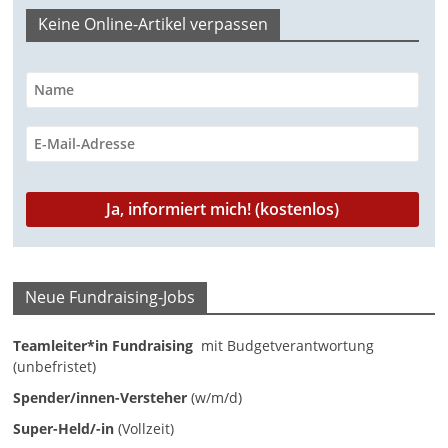
Keine Online-Artikel verpassen
M
a
r
k
e
t
i
n
g
|
Neue Fundraising-Jobs
S
p
Teamleiter*in Fundraising
mit Budgetverantwortung
e
(unbefristet)
n
Spender/innen-Versteher
(w/m/d)
d
Super-Held/-in
(Vollzeit)
e