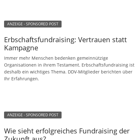
n
g
ANZEIGE - SPONSORED POST
e
n
Erbschaftsfundraising: Vertrauen statt
Kampagne
Immer mehr Menschen bedenken gemeinnützige
Organisationen in ihrem Testament. Erbschaftsfundraising ist
deshalb ein wichtiges Thema. DDV-Mitglieder berichten über
Ihr Erfahrungen.
ANZEIGE - SPONSORED POST
Wie sieht erfolgreiches Fundraising der
Zukunft aus?