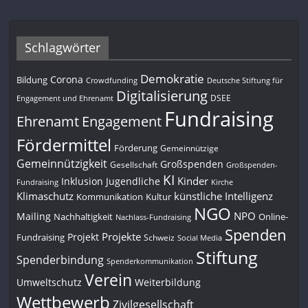
Schlagwörter
Demokratie
Corona
Bildung
Deutsche Stiftung für
Crowdfunding
Digitalisierung
DSEE
Engagement und Ehrenamt
Fundraising
Engagement
Ehrenamt
Fördermittel
Förderung
Gemeinnützige
Gemeinnützigkeit
Großspenden
Gesellschaft
Großspenden-
KI
Kinder
Inklusion
Jugendliche
Fundraising
Kirche
Klimaschutz
künstliche Intelligenz
Kommunikation
Kultur
NGO
NPO
Mailing
Nachhaltigkeit
Online-
Nachlass-Fundraising
Spenden
Projekte
Projekt
Fundraising
Schweiz
Social Media
Stiftung
Spenderbindung
Spenderkommunikation
Verein
Umweltschutz
Weiterbildung
Wettbewerb
Zivilgesellschaft