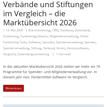
Verbände und Stiftungen
a
im Vergleich – die
g
a
Marktübersicht 2026
z
,
,
,
,
19. Mai 2026
Branchenlösung
CRM
Database
Datenbank
i
,
,
,
Fundraising
Fundraisingsoftware
Mitgliederverwaltung
Online
n
,
,
,
,
,
Fundraising Tools
Software
Spenden
Spendenverwaltung
Spender
f
,
,
,
,
,
Spenderverwaltung
Stiftung
Verband
Verein
Vereinssoftware
ü
,
Vergleich
Zuwendungsverwaltung
1 min read
r
S
In der aktuellen Marktübersicht 2026 stellen wir mehr als 70
Programme für Spender- und Mitgliederverwaltung vor. In
o
diesem Jahr neu: Fördermittel-Software im Vergleich.
z
i
Weiterlesen
a
l
-