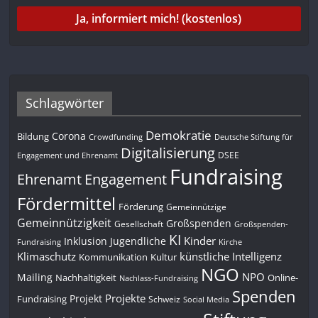
Schlagwörter
Demokratie
Corona
Bildung
Deutsche Stiftung für
Crowdfunding
Digitalisierung
DSEE
Engagement und Ehrenamt
Fundraising
Engagement
Ehrenamt
Fördermittel
Förderung
Gemeinnützige
Gemeinnützigkeit
Großspenden
Gesellschaft
Großspenden-
KI
Kinder
Inklusion
Jugendliche
Fundraising
Kirche
Klimaschutz
künstliche Intelligenz
Kommunikation
Kultur
NGO
NPO
Mailing
Nachhaltigkeit
Online-
Nachlass-Fundraising
Spenden
Projekte
Projekt
Fundraising
Schweiz
Social Media