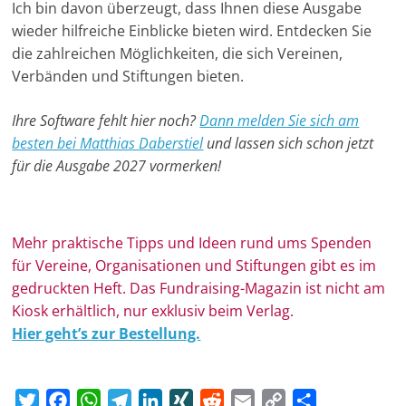
Ich bin davon überzeugt, dass Ihnen diese Ausgabe
wieder hilfreiche Einblicke bieten wird. Entdecken Sie
die zahlreichen Möglichkeiten, die sich Vereinen,
Verbänden und Stiftungen bieten.
Ihre Software fehlt hier noch?
Dann melden Sie sich am
besten bei Matthias Daberstiel
und lassen sich schon jetzt
für die Ausgabe 2027 vormerken!
Mehr prak­ti­sche Tipps und Ideen rund ums Spen­den
für Ver­eine, Orga­ni­sa­tionen und Stif­tungen gibt es im
ge­druckten Heft. Das Fundraising-Magazin ist nicht am
Kiosk erhältlich, nur exklusiv beim Verlag.
Hier geht’s zur Bestellung.
T
F
W
T
L
X
R
E
C
T