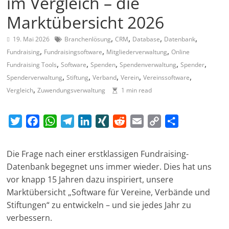
im Vergleich – die
Marktübersicht 2026
,
,
,
,
19. Mai 2026
Branchenlösung
CRM
Database
Datenbank
,
,
,
Fundraising
Fundraisingsoftware
Mitgliederverwaltung
Online
,
,
,
,
,
Fundraising Tools
Software
Spenden
Spendenverwaltung
Spender
,
,
,
,
,
Spenderverwaltung
Stiftung
Verband
Verein
Vereinssoftware
,
Vergleich
Zuwendungsverwaltung
1 min read
T
F
W
T
L
X
R
E
C
T
w
a
h
e
i
I
e
m
o
e
i
c
a
l
n
N
d
a
p
i
Die Frage nach einer erstklassigen Fundraising-
t
e
t
e
k
G
d
i
y
l
Datenbank begegnet uns immer wieder. Dies hat uns
t
b
s
g
e
i
l
L
e
vor knapp 15 Jahren dazu inspiriert, unsere
e
o
A
r
d
t
i
n
Marktübersicht „Software für Vereine, Verbände und
r
o
p
a
I
n
Stiftungen“ zu entwickeln – und sie jedes Jahr zu
k
p
m
n
k
verbessern.