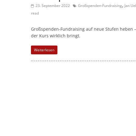
n
,
23. September 2022
Großspenden-Fundraising
Jan U
m
read
a
g
Großspenden-Fundraising auf neue Stufen heben – d
a
der Kurs wirklich bringt.
z
Weiterlesen
i
n
f
ü
r
S
o
z
i
a