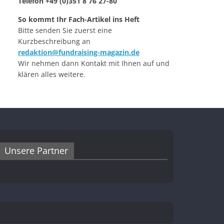
Telefon +49 (0)351 8 76 27-80
So kommt Ihr Fach-Artikel ins Heft
Bitte senden Sie zuerst eine
Kurzbeschreibung an
redaktion@fundraising-magazin.de
Wir nehmen dann Kontakt mit Ihnen auf und
klären alles weitere.
Unsere Partner