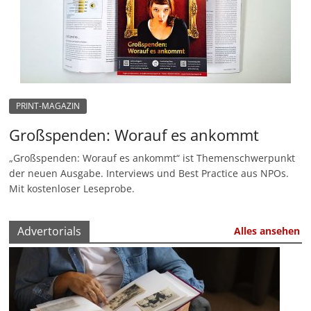
u
n
g
e
n
PRINT-MAGAZIN
Großspenden: Worauf es ankommt
„Großspenden: Worauf es ankommt“ ist Themenschwerpunkt
der neuen Ausgabe. Interviews und Best Practice aus NPOs.
Mit kostenloser Leseprobe.
Advertorials
Alles ansehen