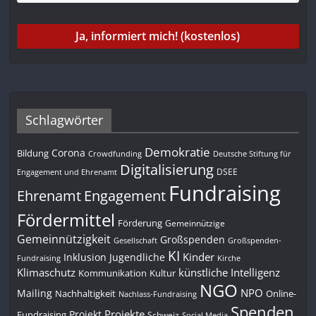
Schlagwörter
Demokratie
Corona
Bildung
Deutsche Stiftung für
Crowdfunding
Digitalisierung
DSEE
Engagement und Ehrenamt
Fundraising
Engagement
Ehrenamt
Fördermittel
Förderung
Gemeinnützige
Gemeinnützigkeit
Großspenden
Gesellschaft
Großspenden-
KI
Kinder
Inklusion
Jugendliche
Fundraising
Kirche
Klimaschutz
künstliche Intelligenz
Kommunikation
Kultur
NGO
NPO
Mailing
Nachhaltigkeit
Online-
Nachlass-Fundraising
Spenden
Projekte
Projekt
Fundraising
Schweiz
Social Media