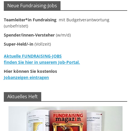
e
Neue Fundraising-Jobs
n
Teamleiter*in Fundraising
mit Budgetverantwortung
|
(unbefristet)
V
Spender/innen-Versteher
(w/m/d)
e
Super-Held/-in
(Vollzeit)
r
e
Aktuelle FUNDRAISING-JOBS
i
finden Sie hier in unserem Job-Portal.
n
Hier können Sie kostenlos
Jobanzeigen eintragen
e
|
S
Aktuelles Heft
t
i
f
t