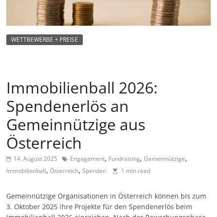
m
a
g
WETTBEWERBE + PREISE
a
z
i
Immobilienball 2026:
n
Spendenerlös an
f
ü
Gemeinnützige aus
r
Österreich
S
o
,
,
,
14. August 2025
Engagement
Fundraising
Gemeinnützige
,
,
z
Immobilienball
Österreich
Spenden
1 min read
i
Gemeinnützige Organisationen in Österreich können bis zum
a
3. Oktober 2025 ihre Projekte für den Spendenerlös beim
l