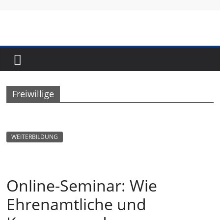
Skip
to
content
Fundraising-
Magazin
Freiwillige
B
r
a
WEITERBILDUNG
n
c
h
Online-Seminar: Wie
e
Ehrenamtliche und
n
m