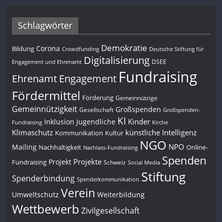
Schlagwörter
Demokratie
Corona
Bildung
Deutsche Stiftung für
Crowdfunding
Digitalisierung
DSEE
Engagement und Ehrenamt
Fundraising
Engagement
Ehrenamt
Fördermittel
Förderung
Gemeinnützige
Gemeinnützigkeit
Großspenden
Gesellschaft
Großspenden-
KI
Kinder
Inklusion
Jugendliche
Fundraising
Kirche
Klimaschutz
künstliche Intelligenz
Kommunikation
Kultur
NGO
NPO
Mailing
Nachhaltigkeit
Online-
Nachlass-Fundraising
Spenden
Projekte
Projekt
Fundraising
Schweiz
Social Media
Stiftung
Spenderbindung
Spenderkommunikation
Verein
Umweltschutz
Weiterbildung
Wettbewerb
Zivilgesellschaft