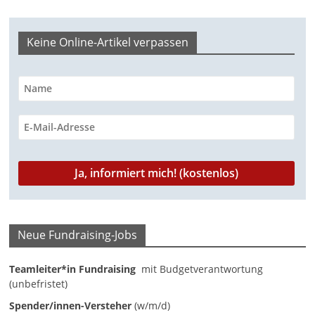
n
g
Keine Online-Artikel verpassen
e
n
Neue Fundraising-Jobs
Teamleiter*in Fundraising
mit Budgetverantwortung
(unbefristet)
Spender/innen-Versteher
(w/m/d)