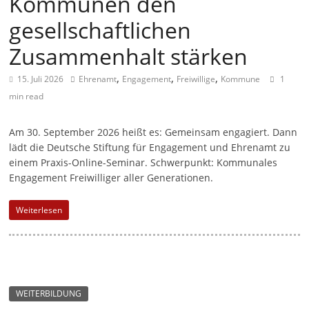
Kommunen den
a
gesellschaftlichen
g
Zusammenhalt stärken
a
z
,
,
,
15. Juli 2026
Ehrenamt
Engagement
Freiwillige
Kommune
1
i
min read
n
Am 30. September 2026 heißt es: Gemeinsam engagiert. Dann
f
lädt die Deutsche Stiftung für Engagement und Ehrenamt zu
ü
einem Praxis-Online-Seminar. Schwerpunkt: Kommunales
r
Engagement Freiwilliger aller Generationen.
S
o
Weiterlesen
z
i
a
l
WEITERBILDUNG
-