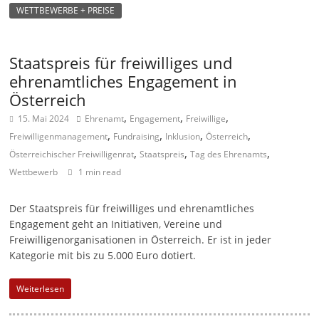
WETTBEWERBE + PREISE
n
|
V
Staatspreis für freiwilliges und
e
ehrenamtliches Engagement in
Österreich
r
,
,
,
e
15. Mai 2024
Ehrenamt
Engagement
Freiwillige
,
,
,
,
i
Freiwilligenmanagement
Fundraising
Inklusion
Österreich
,
,
,
Österreichischer Freiwilligenrat
Staatspreis
Tag des Ehrenamts
n
Wettbewerb
1 min read
e
|
Der Staatspreis für freiwilliges und ehrenamtliches
S
Engagement geht an Initiativen, Vereine und
t
Freiwilligenorganisationen in Österreich. Er ist in jeder
Kategorie mit bis zu 5.000 Euro dotiert.
i
f
Weiterlesen
t
u