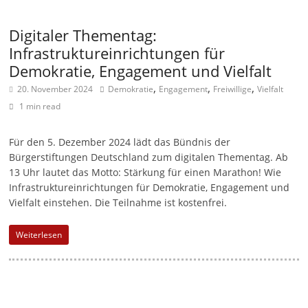
M
Digitaler Thementag:
a
Infrastruktureinrichtungen für
r
Demokratie, Engagement und Vielfalt
k
,
,
,
20. November 2024
Demokratie
Engagement
Freiwillige
Vielfalt
e
1 min read
t
i
Für den 5. Dezember 2024 lädt das Bündnis der
n
Bürgerstiftungen Deutschland zum digitalen Thementag. Ab
g
13 Uhr lautet das Motto: Stärkung für einen Marathon! Wie
Infrastruktureinrichtungen für Demokratie, Engagement und
|
Vielfalt einstehen. Die Teilnahme ist kostenfrei.
S
p
Weiterlesen
e
n
d
e